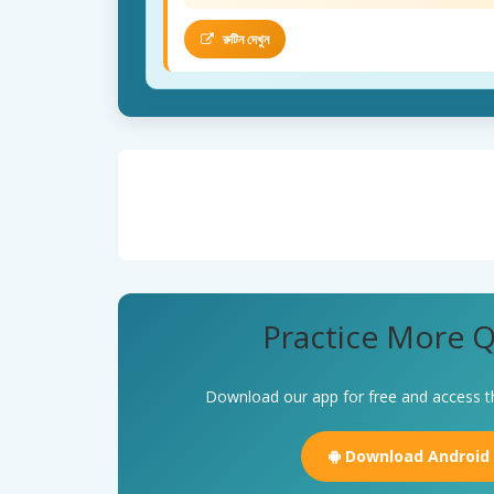
রুটিন দেখুন
Practice More Q
Download our app for free and access t
Download Android