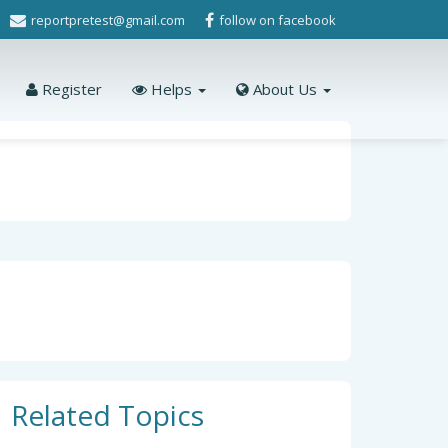
reportpretest@gmail.com
follow on facebook
Register
Helps
About Us
Related Topics