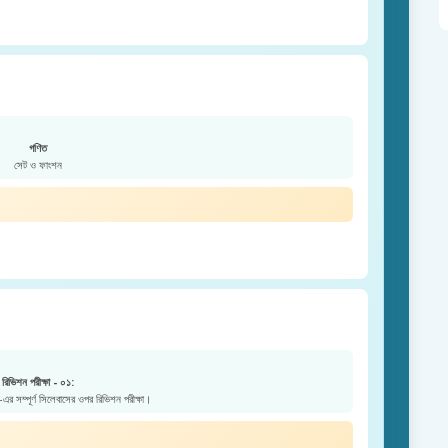
গণিত
সেট ও ফাংশন
রিভিশন পরীক্ষা - ০১:
এর সম্পূর্ণ সিলেবাসের ওপর রিভিশন পরীক্ষা।