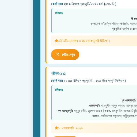
কোর্স নামঃ
ব্যাংক নিয়োগ প্রস্তুতি'র লং কোর্স (২৭৬ দিন)
টপিকসঃ
Ge
বাংলাদেশ ও বৈশ্বিক পরিবেশ পরিবর্তন: আবহা
প্রাকৃতিক দুর্যোগ ও ব্যব
এই রুটিনের সাথে ৩ বার ভোকাবুলারি রিভিশন।
রুটিন দেখুন
পরীক্ষা-১২১
কোর্স নামঃ
৫১ তম বিসিএস প্রস্ততি - ২৩৬ দিনে সম্পূর্ণ সিলিবাস।
টপিকসঃ
খুব গুরুত্বপূর্ণঃ
ম
গুরুত্বপূর্ণঃ
শামসুদ্দীন আবুল কালাম, শামসুর রাহমা
কম গুরুত্বপূর্ণঃ
মামুনুর রশীদ, মুহম্মদ জাফর ইকবাল, মাহবুব উল আলম চৌধুরী, মু
রহমান, মোহিতলাল মজুমদার, যতীন্দ্রনাথ স
১০ ফেব্রুয়ারি, ২০২৬