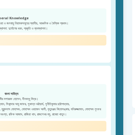
neral Knowledge
ওয়া ও জলবায়ু নিয়ামকসমূহের স্থানীয়, আঞ্চলিক ও বৈশ্বিক প্রভাব।
স্থাপনা: দুর্যোগের ধরন, প্রকৃতি ও ব্যবস্থাপনা।
বাংলা সাহিত্য
ীর মশাররফ হোসেন, দীনবন্ধু মিত্র।
ন, সিকান্দার আবু জাফর, সুকান্ত ভট্টাচার্য, সুনীতিকুমার চট্টোপাধ্যায়,
কুন্দদাস মোহাম্মদ, মোহাম্মদ ওয়াজেদ আলী, মৃত্যুঞ্জয় বিদ্যালঙ্কার, মনিরুজ্জামান, মোহাম্মদ লুৎফর
েনগুপ্ত, রফিক আজাদ, রাজিয়া খান, রাজশেখর বসু, রাবেয়া খাতুন।