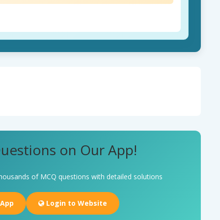
uestions on Our App!
housands of MCQ questions with detailed solutions
 App
Login to Website