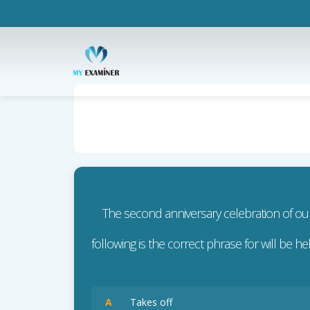
The second anniversary celebration of our 
following is the correct phrase for will be
A
Takes off