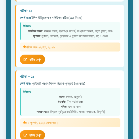
পরীক্ষা-১২
কোর্স নামঃ
টপিক ভিত্তিক জব সলিউশন রুটিন (১৬৫ দিনের)
টপিকসঃ
মানসিক দক্ষতা:
যান্ত্রিক দক্ষতা, স্থানাঙ্ক সম্পর্ক, সংখ্যাগত ক্ষমতা, বিমূর্ত যুক্তি, বিবিধ
সুশাসন:
সুশাসন, নৈতিকতা, মূল্যবোধ ও সুশাসন সম্পর্কিত উক্তি, বই ও লেখক
পরীক্ষা শুরুঃ ২২ জুন, ২০২৬
রুটিন দেখুন
পরীক্ষা – ১১
কোর্স নামঃ
প্রাইমারি প্রধান শিক্ষক নিয়োগ প্রস্তুতি (৩য় ব্যাচ)
টপিকসঃ
বাংলা:
উপসর্গ, অনুসর্গ।
ইংরেজি:
Translation
গণিত:
রেখা ও কোণ
সাধারণ জ্ঞান:
বিখ্যাত ব্যক্তি (রাজনীতিবিদ, সমাজ সংস্কারক, বিপ্লবী)
১০ জুলাই, ২০২৬ থেকে শুরু।
রুটিন দেখুন