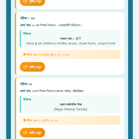
রুটিন দেখুন
পরীক্ষা – ৯৩
কোর্স নামঃ
১৯ তম শিক্ষক নিবন্ধন - লেকচারশীট ভিত্তিক।
টপিকসঃ
সাধারণ জ্ঞান – ICT
ডাটাবেজ & ডাটা কমিউনিকেশন কম্পিউটার নেটওয়ার্ক, নেটওয়ার্ক ডিভাইস, নেটওয়ার্ক টপোলজি
পরীক্ষা শুরুঃ (৫ম ব্যাচ) শুরু ৫ মে, ২০২৬।
রুটিন দেখুন
পরীক্ষা-০৮
কোর্স নামঃ
১৯তম শিক্ষক নিবন্ধন (কলেজ পর্যায়)- রাষ্ট্রবিজ্ঞান
টপিকসঃ
প্রধান রাজনৈতিক বিষয়
[Major Political Trends]
পরীক্ষা শুরুঃ ১২ জুলাই, ২০২৬
রুটিন দেখুন