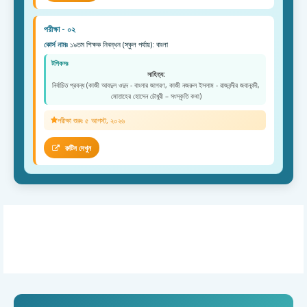
পরীক্ষা - ০২
কোর্স নামঃ
১৯তম শিক্ষক নিবন্ধন (স্কুল পর্যায়): বাংলা
টপিকসঃ
সাহিত্য:
নির্বাচিত প্রবন্ধ (কাজী আবদুল ওদুদ - বাংলার জাগরণ, কাজী নজরুল ইসলাম - রাজবন্দীর জবানবন্দী,
মোতাহের হোসেন চৌধুরী – সংস্কৃতি কথা)
পরীক্ষা শুরুঃ ৫ আগস্ট, ২০২৬
রুটিন দেখুন