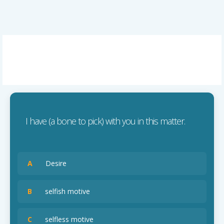
I have (a bone to pick) with you in this matter.
A
Desire
B
selfish motive
C
selfless motive