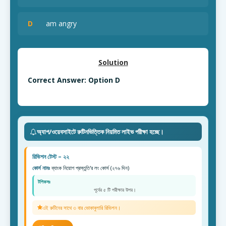
D
am angry
Solution
Correct Answer: Option D
অ্যাপ/ওয়েবসাইটে রুটিনভিত্তিক নিয়মিত লাইভ পরীক্ষা হচ্ছে।
রিভিশন টেস্ট – ২২
কোর্স নামঃ
ব্যাংক নিয়োগ প্রস্তুতি'র লং কোর্স (২৭৬ দিন)
টপিকসঃ
পূর্বের ৫ টি পরীক্ষার উপর।
এই রুটিনের সাথে ৩ বার ভোকাবুলারি রিভিশন।