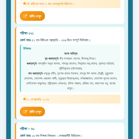
এই রুটিনের সাথে ৩ বার ভোকাবুলারি রিভিশন।
রুটিন দেখুন
পরীক্ষা-১২১
কোর্স নামঃ
৫১ তম বিসিএস প্রস্ততি - ২৩৬ দিনে সম্পূর্ণ সিলিবাস।
টপিকসঃ
বাংলা সাহিত্য
খুব গুরুত্বপূর্ণঃ
মীর মশাররফ হোসেন, দীনবন্ধু মিত্র।
গুরুত্বপূর্ণঃ
শামসুদ্দীন আবুল কালাম, শামসুর রাহমান, সিকান্দার আবু জাফর, সুকান্ত ভট্টাচার্য,
সুনীতিকুমার চট্টোপাধ্যায়,
কম গুরুত্বপূর্ণঃ
মামুনুর রশীদ, মুহম্মদ জাফর ইকবাল, মাহবুব উল আলম চৌধুরী, মুকুন্দদাস
মোহাম্মদ, মোহাম্মদ ওয়াজেদ আলী, মৃত্যুঞ্জয় বিদ্যালঙ্কার, মনিরুজ্জামান, মোহাম্মদ লুৎফর রহমান,
মোহিতলাল মজুমদার, যতীন্দ্রনাথ সেনগুপ্ত, রফিক আজাদ, রাজিয়া খান, রাজশেখর বসু, রাবেয়া
খাতুন।
১০ ফেব্রুয়ারি, ২০২৬
রুটিন দেখুন
পরীক্ষা – ৯১
কোর্স নামঃ
১৯ তম শিক্ষক নিবন্ধন - লেকচারশীট ভিত্তিক।