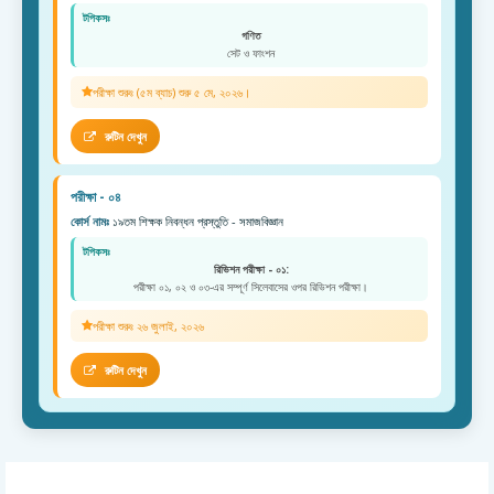
টপিকসঃ
গণিত
সেট ও ফাংশন
পরীক্ষা শুরুঃ (৫ম ব্যাচ) শুরু ৫ মে, ২০২৬।
রুটিন দেখুন
পরীক্ষা - ০৪
কোর্স নামঃ
১৯তম শিক্ষক নিবন্ধন প্রস্তুতি - সমাজবিজ্ঞান
টপিকসঃ
রিভিশন পরীক্ষা - ০১:
পরীক্ষা ০১, ০২ ও ০৩-এর সম্পূর্ণ সিলেবাসের ওপর রিভিশন পরীক্ষা।
পরীক্ষা শুরুঃ ২৬ জুলাই, ২০২৬
রুটিন দেখুন