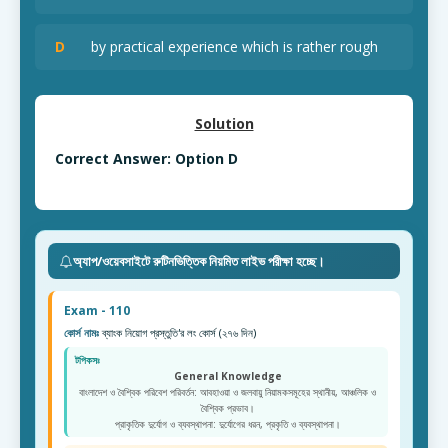
D
by practical experience which is rather rough
Solution
Correct Answer: Option D
অ্যাপ/ওয়েবসাইটে রুটিনভিত্তিক নিয়মিত লাইভ পরীক্ষা হচ্ছে।
Exam - 110
কোর্স নামঃ
ব্যাংক নিয়োগ প্রস্তুতি'র লং কোর্স (২৭৬ দিন)
টপিকসঃ
General Knowledge
বাংলাদেশ ও বৈশ্বিক পরিবেশ পরিবর্তন: আবহাওয়া ও জলবায়ু নিয়ামকসমূহের স্থানীয়, আঞ্চলিক ও
বৈশ্বিক প্রভাব।
প্রাকৃতিক দুর্যোগ ও ব্যবস্থাপনা: দুর্যোগের ধরন, প্রকৃতি ও ব্যবস্থাপনা।