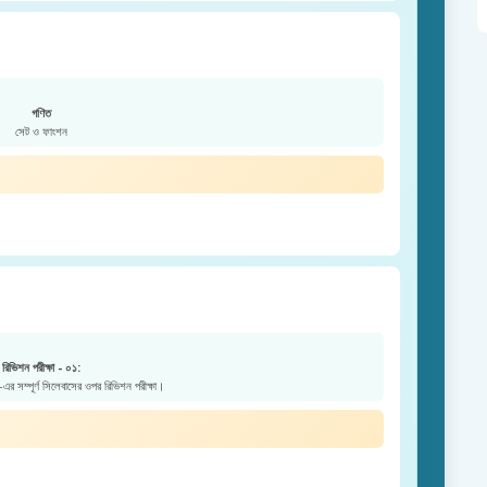
গণিত
সেট ও ফাংশন
রিভিশন পরীক্ষা - ০১:
এর সম্পূর্ণ সিলেবাসের ওপর রিভিশন পরীক্ষা।