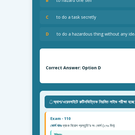
B
to hazard one self
C
to do a task secretly
D
to do a hazardous thing without any idea
Correct Answer: Option D
অ্যাপ/ওয়েবসাইটে রুটিনভিত্তিক নিয়মিত লাইভ পরীক্ষা হচ্ছ
Exam - 110
কোর্স নামঃ
ব্যাংক নিয়োগ প্রস্তুতি'র লং কোর্স (২৭৬ দিন)
টপিকসঃ