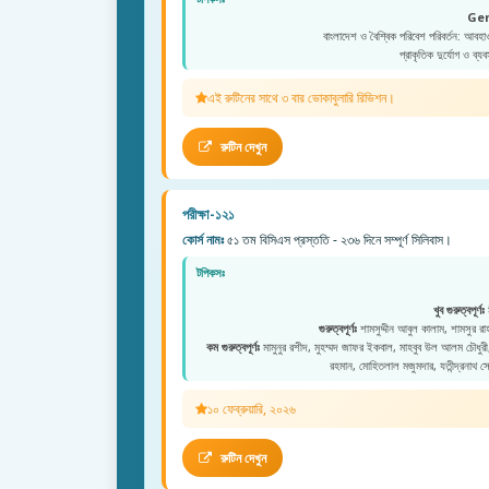
Ge
বাংলাদেশ ও বৈশ্বিক পরিবেশ পরিবর্তন: আবহা
প্রাকৃতিক দুর্যোগ ও ব্যব
এই রুটিনের সাথে ৩ বার ভোকাবুলারি রিভিশন।
রুটিন দেখুন
পরীক্ষা-১২১
কোর্স নামঃ
৫১ তম বিসিএস প্রস্ততি - ২৩৬ দিনে সম্পূর্ণ সিলিবাস।
টপিকসঃ
খুব গুরুত্বপূর্ণঃ
ম
গুরুত্বপূর্ণঃ
শামসুদ্দীন আবুল কালাম, শামসুর রাহমা
কম গুরুত্বপূর্ণঃ
মামুনুর রশীদ, মুহম্মদ জাফর ইকবাল, মাহবুব উল আলম চৌধুরী, মু
রহমান, মোহিতলাল মজুমদার, যতীন্দ্রনাথ স
১০ ফেব্রুয়ারি, ২০২৬
রুটিন দেখুন