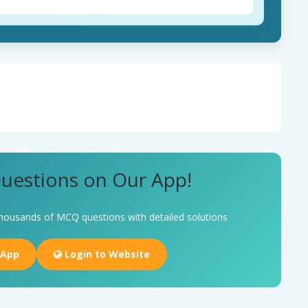
uestions on Our App!
housands of MCQ questions with detailed solutions
 App
Login to Website