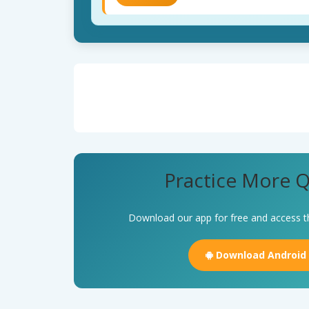
Practice More Q
Download our app for free and access t
Download Android