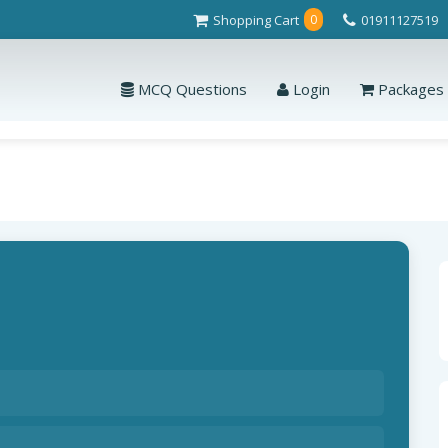
Shopping Cart
01911127519
0
MCQ Questions
Login
Packages