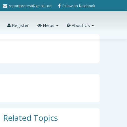
reportpretest@gmail.com
follow on facebook
Register
Helps
About Us
Related Topics