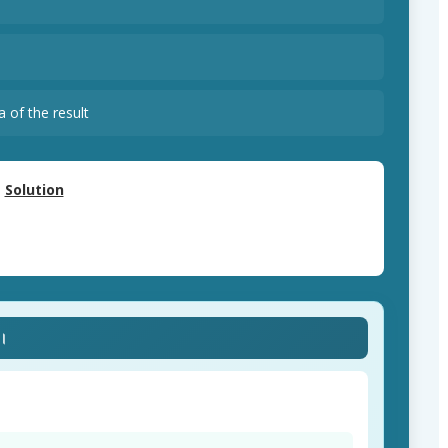
 of the result
Solution
ে।