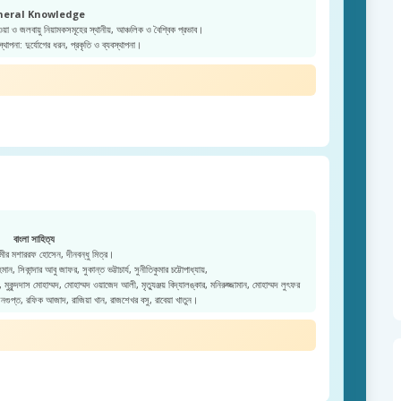
neral Knowledge
ওয়া ও জলবায়ু নিয়ামকসমূহের স্থানীয়, আঞ্চলিক ও বৈশ্বিক প্রভাব।
স্থাপনা: দুর্যোগের ধরন, প্রকৃতি ও ব্যবস্থাপনা।
বাংলা সাহিত্য
ীর মশাররফ হোসেন, দীনবন্ধু মিত্র।
ন, সিকান্দার আবু জাফর, সুকান্ত ভট্টাচার্য, সুনীতিকুমার চট্টোপাধ্যায়,
কুন্দদাস মোহাম্মদ, মোহাম্মদ ওয়াজেদ আলী, মৃত্যুঞ্জয় বিদ্যালঙ্কার, মনিরুজ্জামান, মোহাম্মদ লুৎফর
েনগুপ্ত, রফিক আজাদ, রাজিয়া খান, রাজশেখর বসু, রাবেয়া খাতুন।