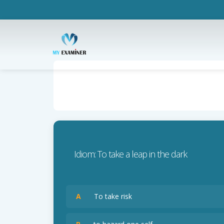
Idiom: To take a leap in the dark
A
To take risk