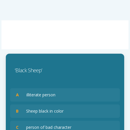
‘Black Sheep’
A
illiterate person
B
Sheep black in color
C
person of bad character