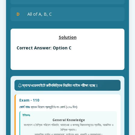
D
All of A, B, C
Solution
Correct Answer: Option C
অ্যাপ/ওয়েবসাইটে রুটিনভিত্তিক নিয়মিত লাইভ পরীক্ষা হচ্ছে।
Exam - 110
কোর্স নামঃ
ব্যাংক নিয়োগ প্রস্তুতি'র লং কোর্স (২৭৬ দিন)
টপিকসঃ
General Knowledge
বাংলাদেশ ও বৈশ্বিক পরিবেশ পরিবর্তন: আবহাওয়া ও জলবায়ু নিয়ামকসমূহের স্থানীয়, আঞ্চলিক ও
বৈশ্বিক প্রভাব।
প্রাকৃতিক দুর্যোগ ও ব্যবস্থাপনা: দুর্যোগের ধরন, প্রকৃতি ও ব্যবস্থাপনা।