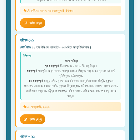
এই রুটিনের সাথে ৩ বার ভোকাবুলারি রিভিশন।
রুটিন দেখুন
পরীক্ষা-১২১
কোর্স নামঃ
৫১ তম বিসিএস প্রস্ততি - ২৩৬ দিনে সম্পূর্ণ সিলিবাস।
টপিকসঃ
বাংলা সাহিত্য
খুব গুরুত্বপূর্ণঃ
মীর মশাররফ হোসেন, দীনবন্ধু মিত্র।
গুরুত্বপূর্ণঃ
শামসুদ্দীন আবুল কালাম, শামসুর রাহমান, সিকান্দার আবু জাফর, সুকান্ত ভট্টাচার্য,
সুনীতিকুমার চট্টোপাধ্যায়,
কম গুরুত্বপূর্ণঃ
মামুনুর রশীদ, মুহম্মদ জাফর ইকবাল, মাহবুব উল আলম চৌধুরী, মুকুন্দদাস
মোহাম্মদ, মোহাম্মদ ওয়াজেদ আলী, মৃত্যুঞ্জয় বিদ্যালঙ্কার, মনিরুজ্জামান, মোহাম্মদ লুৎফর রহমান,
মোহিতলাল মজুমদার, যতীন্দ্রনাথ সেনগুপ্ত, রফিক আজাদ, রাজিয়া খান, রাজশেখর বসু, রাবেয়া
খাতুন।
১০ ফেব্রুয়ারি, ২০২৬
রুটিন দেখুন
পরীক্ষা – ৯১