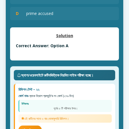
D
prime accused
Solution
Correct Answer: Option A
অ্যাপ/ওয়েবসাইটে রুটিনভিত্তিক নিয়মিত লাইভ পরীক্ষা হচ্ছে।
রিভিশন টেস্ট – ২২
কোর্স নামঃ
ব্যাংক নিয়োগ প্রস্তুতি'র লং কোর্স (২৭৬ দিন)
টপিকসঃ
পূর্বের ৫ টি পরীক্ষার উপর।
এই রুটিনের সাথে ৩ বার ভোকাবুলারি রিভিশন।