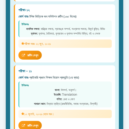
পরীক্ষা-১২
কোর্স নামঃ
টপিক ভিত্তিক জব সলিউশন রুটিন (১৬৫ দিনের)
টপিকসঃ
মানসিক দক্ষতা:
যান্ত্রিক দক্ষতা, স্থানাঙ্ক সম্পর্ক, সংখ্যাগত ক্ষমতা, বিমূর্ত যুক্তি, বিবিধ
সুশাসন:
সুশাসন, নৈতিকতা, মূল্যবোধ ও সুশাসন সম্পর্কিত উক্তি, বই ও লেখক
পরীক্ষা শুরুঃ ২২ জুন, ২০২৬
রুটিন দেখুন
পরীক্ষা – ১১
কোর্স নামঃ
প্রাইমারি প্রধান শিক্ষক নিয়োগ প্রস্তুতি (৩য় ব্যাচ)
টপিকসঃ
বাংলা:
উপসর্গ, অনুসর্গ।
ইংরেজি:
Translation
গণিত:
রেখা ও কোণ
সাধারণ জ্ঞান:
বিখ্যাত ব্যক্তি (রাজনীতিবিদ, সমাজ সংস্কারক, বিপ্লবী)
১০ জুলাই, ২০২৬ থেকে শুরু।
রুটিন দেখুন