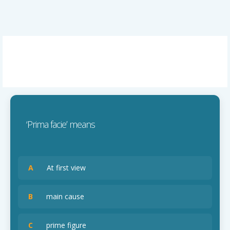
‘Prima facie’ means
A
At first view
B
main cause
C
prime figure