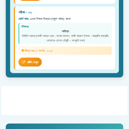
পরীক্ষা - ০২
কোর্স নামঃ
১৯তম শিক্ষক নিবন্ধন (স্কুল পর্যায়): বাংলা
টপিকসঃ
সাহিত্য:
নির্বাচিত প্রবন্ধ (কাজী আবদুল ওদুদ - বাংলার জাগরণ, কাজী নজরুল ইসলাম - রাজবন্দীর জবানবন্দী,
মোতাহের হোসেন চৌধুরী – সংস্কৃতি কথা)
পরীক্ষা শুরুঃ ৫ আগস্ট, ২০২৬
রুটিন দেখুন