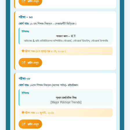
রুটিন দেখুন
পরীক্ষা – ৯৩
কোর্স নামঃ
১৯ তম শিক্ষক নিবন্ধন - লেকচারশীট ভিত্তিক।
টপিকসঃ
সাধারণ জ্ঞান – ICT
ডাটাবেজ & ডাটা কমিউনিকেশন কম্পিউটার নেটওয়ার্ক, নেটওয়ার্ক ডিভাইস, নেটওয়ার্ক টপোলজি
পরীক্ষা শুরুঃ (৫ম ব্যাচ) শুরু ৫ মে, ২০২৬।
রুটিন দেখুন
পরীক্ষা-০৮
কোর্স নামঃ
১৯তম শিক্ষক নিবন্ধন (কলেজ পর্যায়)- রাষ্ট্রবিজ্ঞান
টপিকসঃ
প্রধান রাজনৈতিক বিষয়
[Major Political Trends]
পরীক্ষা শুরুঃ ১২ জুলাই, ২০২৬
রুটিন দেখুন