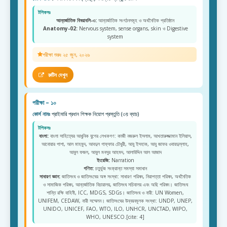
টপিকসঃ
আন্তর্জাতিক বিষয়াবলি-৩:
আন্তর্জাতিক সংগঠনসমূহ ও অর্থনৈতিক প্রতিষ্ঠান
Anatomy-02:
Nervous system, sense organs, skin ও Digestive
system
পরীক্ষা শুরুঃ ২৫ জুন, ২০২৬
রুটিন দেখুন
পরীক্ষা – ১০
কোর্স নামঃ
প্রাইমারি প্রধান শিক্ষক নিয়োগ প্রস্তুতি (৩য় ব্যাচ)
টপিকসঃ
বাংলা:
বাংলা সাহিত্যের আধুনিক যুগের লেখকগণ: কাজী নজরুল ইসলাম, আখতারুজ্জামান ইলিয়াস,
আনোয়ার পাশা, আল মাহমুদ, আবদুল গাফ্ফার চৌধুরী, আবু ইসহাক, আবু জাফর ওবায়দুল্লাহ,
আবুল ফজল, আবুল মনসুর আহমদ, আলাউদ্দিন আল আজাদ
ইংরেজি:
Narration
গণিত:
চতুর্ভুজ সংক্রান্ত সমস্যা সমাধান
সাধারণ জ্ঞান:
জাতিসংঘ ও জাতিসংঘের অঙ্গ সংস্থা: সাধারণ পরিষদ, নিরাপত্তা পরিষদ, অর্থনৈতিক
ও সামাজিক পরিষদ, আন্তর্জাতিক বিচারালয়, জাতিসংঘ সচিবালয় এবং অছি পরিষদ। জাতিসংঘ
শান্তি রক্ষি বাহিনী, ICC, MDGS, SDGs। জাতিসংঘ ও নারী: UN Women,
UNIFEM, CEDAW, নারী সম্মেলন। জাতিসংঘের উন্নয়নমূলক সংস্থা: UNDP, UNEP,
UNIDO, UNICEF, FAO, WTO, ILO, UNHCR, UNCTAD, WIPO,
WHO, UNESCO.[cite: 4]