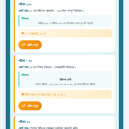
পরীক্ষা-১২০
কোর্স নামঃ
৫১ তম বিসিএস প্রস্ততি - ২৩৬ দিনে সম্পূর্ণ সিলিবাস।
টপিকসঃ
পরীক্ষা-১১৮ ও পরীক্ষা-১১৯ এর সিলেবাস থেকে (৫০টি প্রশ্ন)
১০ ফেব্রুয়ারি, ২০২৬
রুটিন দেখুন
পরীক্ষা – ৯০
কোর্স নামঃ
১৯ তম শিক্ষক নিবন্ধন - লেকচারশীট ভিত্তিক।
টপিকসঃ
রিভিশন টেস্ট
বিগত পরীক্ষা - ৮৫, ৮৬, ৮৭, ৮৮ ও ৮৯ এর উপর রিভিশন পরীক্ষা
পরীক্ষা শুরুঃ (৫ম ব্যাচ) শুরু ৫ মে, ২০২৬।
রুটিন দেখুন
পরীক্ষা-২২
কোর্স নামঃ
স্পেশাল বিসিএস (স্বাস্থ্য) সমন্বিত প্রস্তুতি রুটিন