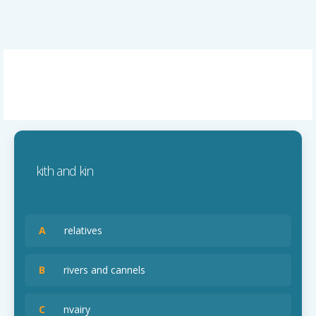
kith and kin
A
relatives
B
rivers and cannels
C
nvairy