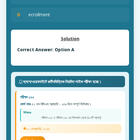
D
ecrollment
Solution
Correct Answer: Option A
অ্যাপ/ওয়েবসাইটে রুটিনভিত্তিক নিয়মিত লাইভ পরীক্ষা হচ্ছে।
পরীক্ষা-১২০
কোর্স নামঃ
৫১ তম বিসিএস প্রস্ততি - ২৩৬ দিনে সম্পূর্ণ সিলিবাস।
টপিকসঃ
পরীক্ষা-১১৮ ও পরীক্ষা-১১৯ এর সিলেবাস থেকে (৫০টি প্রশ্ন)
১০ ফেব্রুয়ারি, ২০২৬