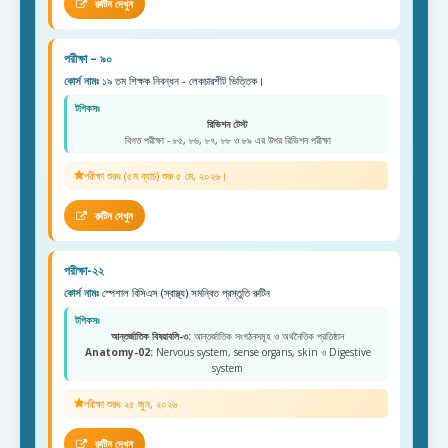
রুটিন দেখুন
পরীক্ষা – ৯০
কোর্স নামঃ
১৯ তম শিক্ষক নিবন্ধন - লেকচারশীট ভিত্তিক।
টপিকসঃ
রিভিশন টেস্ট
বিগত পরীক্ষা - ৮৫, ৮৬, ৮৭, ৮৮ ও ৮৯ এর উপর রিভিশন পরীক্ষা
পরীক্ষা শুরুঃ (৫ম ব্যাচ) শুরু ৫ মে, ২০২৬।
রুটিন দেখুন
পরীক্ষা-২২
কোর্স নামঃ
স্পেশাল বিসিএস (স্বাস্থ্য) সমন্বিত প্রস্তুতি রুটিন
টপিকসঃ
আন্তর্জাতিক বিষয়াবলি-৩:
আন্তর্জাতিক সংগঠনসমূহ ও অর্থনৈতিক প্রতিষ্ঠান
Anatomy-02:
Nervous system, sense organs, skin ও Digestive
system
পরীক্ষা শুরুঃ ২৫ জুন, ২০২৬
রুটিন দেখুন