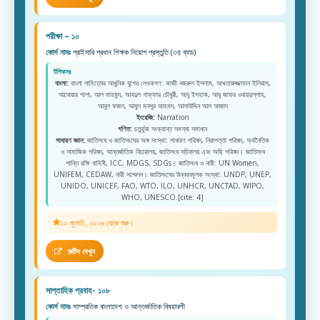
পরীক্ষা – ১০
কোর্স নামঃ
প্রাইমারি প্রধান শিক্ষক নিয়োগ প্রস্তুতি (৩য় ব্যাচ)
টপিকসঃ
বাংলা:
বাংলা সাহিত্যের আধুনিক যুগের লেখকগণ: কাজী নজরুল ইসলাম, আখতারুজ্জামান ইলিয়াস,
আনোয়ার পাশা, আল মাহমুদ, আবদুল গাফ্ফার চৌধুরী, আবু ইসহাক, আবু জাফর ওবায়দুল্লাহ,
আবুল ফজল, আবুল মনসুর আহমদ, আলাউদ্দিন আল আজাদ
ইংরেজি:
Narration
গণিত:
চতুর্ভুজ সংক্রান্ত সমস্যা সমাধান
সাধারণ জ্ঞান:
জাতিসংঘ ও জাতিসংঘের অঙ্গ সংস্থা: সাধারণ পরিষদ, নিরাপত্তা পরিষদ, অর্থনৈতিক
ও সামাজিক পরিষদ, আন্তর্জাতিক বিচারালয়, জাতিসংঘ সচিবালয় এবং অছি পরিষদ। জাতিসংঘ
শান্তি রক্ষি বাহিনী, ICC, MDGS, SDGs। জাতিসংঘ ও নারী: UN Women,
UNIFEM, CEDAW, নারী সম্মেলন। জাতিসংঘের উন্নয়নমূলক সংস্থা: UNDP, UNEP,
UNIDO, UNICEF, FAO, WTO, ILO, UNHCR, UNCTAD, WIPO,
WHO, UNESCO.[cite: 4]
১০ জুলাই, ২০২৬ থেকে শুরু।
রুটিন দেখুন
সাপ্তাহিক প্রবাহ- ১০৮
কোর্স নামঃ
সাম্প্রতিক বাংলাদেশ ও আন্তর্জাতিক বিষয়াবলী