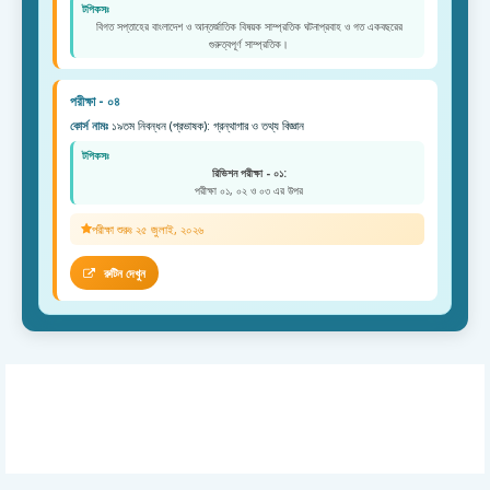
টপিকসঃ
বিগত সপ্তাহের বাংলাদেশ ও আন্তর্জাতিক বিষয়ক সাম্প্রতিক ঘটনাপ্রবাহ ও গত একবছরের
গুরুত্বপূর্ণ সাম্প্রতিক।
পরীক্ষা - ০৪
কোর্স নামঃ
১৯তম নিবন্ধন (প্রভাষক): গ্রন্থাগার ও তথ্য বিজ্ঞান
টপিকসঃ
রিভিশন পরীক্ষা - ০১:
পরীক্ষা ০১, ০২ ও ০৩ এর উপর
পরীক্ষা শুরুঃ ২৫ জুলাই, ২০২৬
রুটিন দেখুন