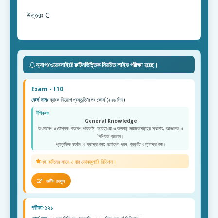
উত্তরঃ C
অ্যাপ/ওয়েবসাইটে রুটিনভিত্তিক নিয়মিত লাইভ পরীক্ষা হচ্ছে।
Exam - 110
কোর্স নামঃ
ব্যাংক নিয়োগ প্রস্তুতি'র লং কোর্স (২৭৬ দিন)
টপিকসঃ
General Knowledge
বাংলাদেশ ও বৈশ্বিক পরিবেশ পরিবর্তন: আবহাওয়া ও জলবায়ু নিয়ামকসমূহের স্থানীয়, আঞ্চলিক ও
বৈশ্বিক প্রভাব।
প্রাকৃতিক দুর্যোগ ও ব্যবস্থাপনা: দুর্যোগের ধরন, প্রকৃতি ও ব্যবস্থাপনা।
এই রুটিনের সাথে ৩ বার ভোকাবুলারি রিভিশন।
রুটিন দেখুন
পরীক্ষা-১২১