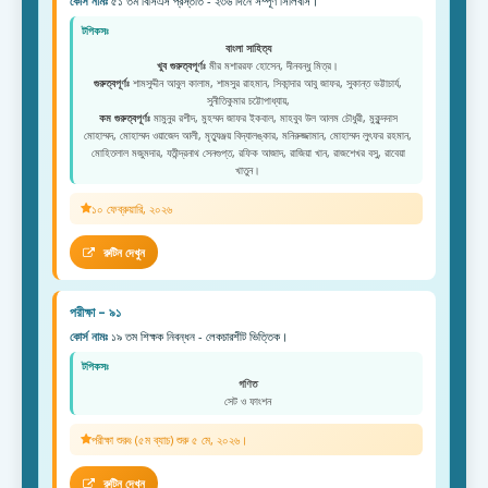
কোর্স নামঃ
৫১ তম বিসিএস প্রস্ততি - ২৩৬ দিনে সম্পূর্ণ সিলিবাস।
টপিকসঃ
বাংলা সাহিত্য
খুব গুরুত্বপূর্ণঃ
মীর মশাররফ হোসেন, দীনবন্ধু মিত্র।
গুরুত্বপূর্ণঃ
শামসুদ্দীন আবুল কালাম, শামসুর রাহমান, সিকান্দার আবু জাফর, সুকান্ত ভট্টাচার্য,
সুনীতিকুমার চট্টোপাধ্যায়,
কম গুরুত্বপূর্ণঃ
মামুনুর রশীদ, মুহম্মদ জাফর ইকবাল, মাহবুব উল আলম চৌধুরী, মুকুন্দদাস
মোহাম্মদ, মোহাম্মদ ওয়াজেদ আলী, মৃত্যুঞ্জয় বিদ্যালঙ্কার, মনিরুজ্জামান, মোহাম্মদ লুৎফর রহমান,
মোহিতলাল মজুমদার, যতীন্দ্রনাথ সেনগুপ্ত, রফিক আজাদ, রাজিয়া খান, রাজশেখর বসু, রাবেয়া
খাতুন।
১০ ফেব্রুয়ারি, ২০২৬
রুটিন দেখুন
পরীক্ষা – ৯১
কোর্স নামঃ
১৯ তম শিক্ষক নিবন্ধন - লেকচারশীট ভিত্তিক।
টপিকসঃ
গণিত
সেট ও ফাংশন
পরীক্ষা শুরুঃ (৫ম ব্যাচ) শুরু ৫ মে, ২০২৬।
রুটিন দেখুন