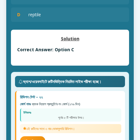
D
reptile
Solution
Correct Answer: Option C
অ্যাপ/ওয়েবসাইটে রুটিনভিত্তিক নিয়মিত লাইভ পরীক্ষা হচ্ছে।
রিভিশন টেস্ট – ২২
কোর্স নামঃ
ব্যাংক নিয়োগ প্রস্তুতি'র লং কোর্স (২৭৬ দিন)
টপিকসঃ
পূর্বের ৫ টি পরীক্ষার উপর।
এই রুটিনের সাথে ৩ বার ভোকাবুলারি রিভিশন।