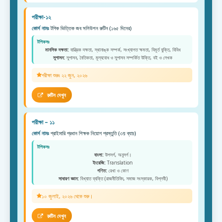
পরীক্ষা-১২
কোর্স নামঃ
টপিক ভিত্তিক জব সলিউশন রুটিন (১৬৫ দিনের)
টপিকসঃ
মানসিক দক্ষতা:
যান্ত্রিক দক্ষতা, স্থানাঙ্ক সম্পর্ক, সংখ্যাগত ক্ষমতা, বিমূর্ত যুক্তি, বিবিধ
সুশাসন:
সুশাসন, নৈতিকতা, মূল্যবোধ ও সুশাসন সম্পর্কিত উক্তি, বই ও লেখক
পরীক্ষা শুরুঃ ২২ জুন, ২০২৬
রুটিন দেখুন
পরীক্ষা – ১১
কোর্স নামঃ
প্রাইমারি প্রধান শিক্ষক নিয়োগ প্রস্তুতি (৩য় ব্যাচ)
টপিকসঃ
বাংলা:
উপসর্গ, অনুসর্গ।
ইংরেজি:
Translation
গণিত:
রেখা ও কোণ
সাধারণ জ্ঞান:
বিখ্যাত ব্যক্তি (রাজনীতিবিদ, সমাজ সংস্কারক, বিপ্লবী)
১০ জুলাই, ২০২৬ থেকে শুরু।
রুটিন দেখুন