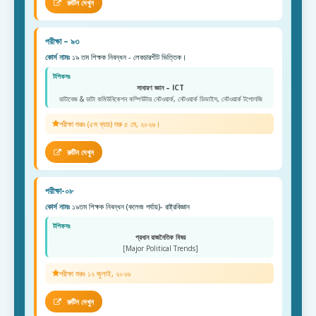
রুটিন দেখুন
পরীক্ষা – ৯৩
কোর্স নামঃ
১৯ তম শিক্ষক নিবন্ধন - লেকচারশীট ভিত্তিক।
টপিকসঃ
সাধারণ জ্ঞান – ICT
ডাটাবেজ & ডাটা কমিউনিকেশন কম্পিউটার নেটওয়ার্ক, নেটওয়ার্ক ডিভাইস, নেটওয়ার্ক টপোলজি
পরীক্ষা শুরুঃ (৫ম ব্যাচ) শুরু ৫ মে, ২০২৬।
রুটিন দেখুন
পরীক্ষা-০৮
কোর্স নামঃ
১৯তম শিক্ষক নিবন্ধন (কলেজ পর্যায়)- রাষ্ট্রবিজ্ঞান
টপিকসঃ
প্রধান রাজনৈতিক বিষয়
[Major Political Trends]
পরীক্ষা শুরুঃ ১২ জুলাই, ২০২৬
রুটিন দেখুন