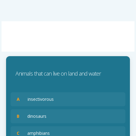
Animals that can live on land and water
A
insectivorous
B
dinosaurs
C
amphibians