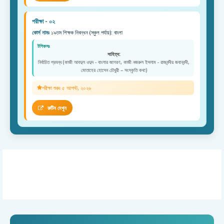
পরীক্ষা - ০২
কোর্স নামঃ
১৯তম শিক্ষক নিবন্ধন (স্কুল পর্যায়): বাংলা
টপিকসঃ
সাহিত্য:
নির্বাচিত প্রবন্ধ (কাজী আবদুল ওদুদ - বাংলার জাগরণ, কাজী নজরুল ইসলাম - রাজবন্দীর জবানবন্দী,
মোতাহের হোসেন চৌধুরী – সংস্কৃতি কথা)
পরীক্ষা শুরুঃ ৫ আগস্ট, ২০২৬
রুটিন দেখুন