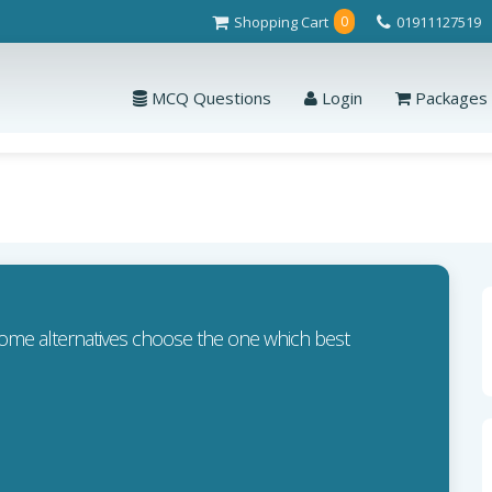
Shopping Cart
01911127519
0
MCQ Questions
Login
Packages
 some alternatives choose the one which best