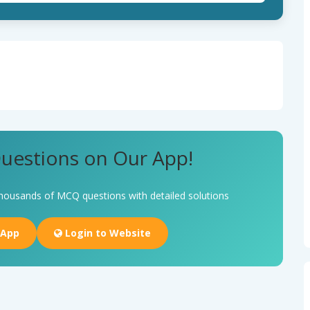
uestions on Our App!
housands of MCQ questions with detailed solutions
 App
Login to Website