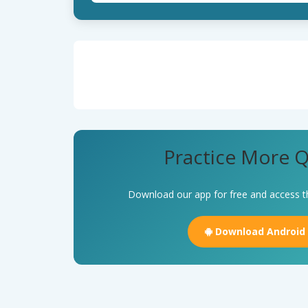
Practice More Q
Download our app for free and access t
Download Android