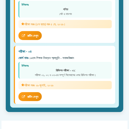
টপিকসঃ
গণিত
সেট ও ফাংশন
পরীক্ষা শুরুঃ (৫ম ব্যাচ) শুরু ৫ মে, ২০২৬।
রুটিন দেখুন
পরীক্ষা - ০৪
কোর্স নামঃ
১৯তম শিক্ষক নিবন্ধন প্রস্তুতি - সমাজবিজ্ঞান
টপিকসঃ
রিভিশন পরীক্ষা - ০১:
পরীক্ষা ০১, ০২ ও ০৩-এর সম্পূর্ণ সিলেবাসের ওপর রিভিশন পরীক্ষা।
পরীক্ষা শুরুঃ ২৬ জুলাই, ২০২৬
রুটিন দেখুন