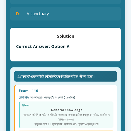
D
A sanctuary
Solution
Correct Answer: Option A
অ্যাপ/ওয়েবসাইটে রুটিনভিত্তিক নিয়মিত লাইভ পরীক্ষা হচ্ছে।
Exam - 110
কোর্স নামঃ
ব্যাংক নিয়োগ প্রস্তুতি'র লং কোর্স (২৭৬ দিন)
টপিকসঃ
General Knowledge
বাংলাদেশ ও বৈশ্বিক পরিবেশ পরিবর্তন: আবহাওয়া ও জলবায়ু নিয়ামকসমূহের স্থানীয়, আঞ্চলিক ও
বৈশ্বিক প্রভাব।
প্রাকৃতিক দুর্যোগ ও ব্যবস্থাপনা: দুর্যোগের ধরন, প্রকৃতি ও ব্যবস্থাপনা।