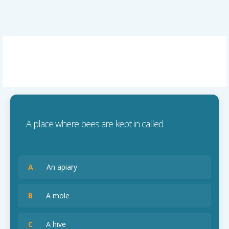
A place where bees are kept in called
A
An apiary
B
A mole
C
A hive