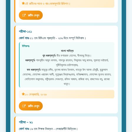
এই রুটিনের সাথে ৩ বার ভোকাবুলারি রিভিশন।
রুটিন দেখুন
পরীক্ষা-১২১
কোর্স নামঃ
৫১ তম বিসিএস প্রস্ততি - ২৩৬ দিনে সম্পূর্ণ সিলিবাস।
টপিকসঃ
বাংলা সাহিত্য
খুব গুরুত্বপূর্ণঃ
মীর মশাররফ হোসেন, দীনবন্ধু মিত্র।
গুরুত্বপূর্ণঃ
শামসুদ্দীন আবুল কালাম, শামসুর রাহমান, সিকান্দার আবু জাফর, সুকান্ত ভট্টাচার্য,
সুনীতিকুমার চট্টোপাধ্যায়,
কম গুরুত্বপূর্ণঃ
মামুনুর রশীদ, মুহম্মদ জাফর ইকবাল, মাহবুব উল আলম চৌধুরী, মুকুন্দদাস
মোহাম্মদ, মোহাম্মদ ওয়াজেদ আলী, মৃত্যুঞ্জয় বিদ্যালঙ্কার, মনিরুজ্জামান, মোহাম্মদ লুৎফর রহমান,
মোহিতলাল মজুমদার, যতীন্দ্রনাথ সেনগুপ্ত, রফিক আজাদ, রাজিয়া খান, রাজশেখর বসু, রাবেয়া
খাতুন।
১০ ফেব্রুয়ারি, ২০২৬
রুটিন দেখুন
পরীক্ষা – ৯১
কোর্স নামঃ
১৯ তম শিক্ষক নিবন্ধন - লেকচারশীট ভিত্তিক।