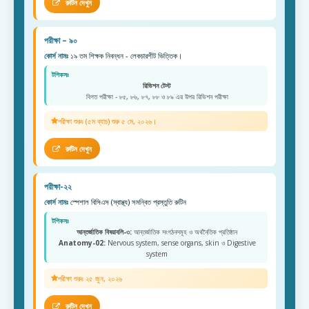
রুটিন দেখুন
পরীক্ষা – ৯০
কোর্স নামঃ
১৯ তম শিক্ষক নিবন্ধন - লেকচারশীট ভিত্তিক।
টপিকসঃ
রিভিশন টেস্ট
বিগত পরীক্ষা - ৮৫, ৮৬, ৮৭, ৮৮ ও ৮৯ এর উপর রিভিশন পরীক্ষা
পরীক্ষা শুরুঃ (৫ম ব্যাচ) শুরু ৫ মে, ২০২৬।
রুটিন দেখুন
পরীক্ষা-২২
কোর্স নামঃ
স্পেশাল বিসিএস (স্বাস্থ্য) সমন্বিত প্রস্তুতি রুটিন
টপিকসঃ
আন্তর্জাতিক বিষয়াবলি-৩:
আন্তর্জাতিক সংগঠনসমূহ ও অর্থনৈতিক প্রতিষ্ঠান
Anatomy-02:
Nervous system, sense organs, skin ও Digestive
system
পরীক্ষা শুরুঃ ২৫ জুন, ২০২৬
রুটিন দেখুন