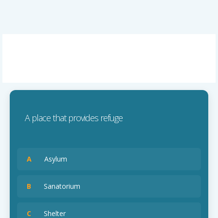
A place that provides refuge
A
Asylum
B
Sanatorium
C
Shelter