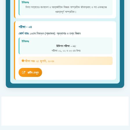
টপিকসঃ
বিগত সপ্তাহের বাংলাদেশ ও আন্তর্জাতিক বিষয়ক সাম্প্রতিক ঘটনাপ্রবাহ ও গত একবছরের
গুরুত্বপূর্ণ সাম্প্রতিক।
পরীক্ষা - ০৪
কোর্স নামঃ
১৯তম নিবন্ধন (প্রভাষক): গ্রন্থাগার ও তথ্য বিজ্ঞান
টপিকসঃ
রিভিশন পরীক্ষা - ০১:
পরীক্ষা ০১, ০২ ও ০৩ এর উপর
পরীক্ষা শুরুঃ ২৫ জুলাই, ২০২৬
রুটিন দেখুন