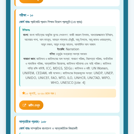
পরীক্ষা – ১০
কোর্স নামঃ
প্রাইমারি প্রধান শিক্ষক নিয়োগ প্রস্তুতি (৩য় ব্যাচ)
টপিকসঃ
বাংলা:
বাংলা সাহিত্যের আধুনিক যুগের লেখকগণ: কাজী নজরুল ইসলাম, আখতারুজ্জামান ইলিয়াস,
আনোয়ার পাশা, আল মাহমুদ, আবদুল গাফ্ফার চৌধুরী, আবু ইসহাক, আবু জাফর ওবায়দুল্লাহ,
আবুল ফজল, আবুল মনসুর আহমদ, আলাউদ্দিন আল আজাদ
ইংরেজি:
Narration
গণিত:
চতুর্ভুজ সংক্রান্ত সমস্যা সমাধান
সাধারণ জ্ঞান:
জাতিসংঘ ও জাতিসংঘের অঙ্গ সংস্থা: সাধারণ পরিষদ, নিরাপত্তা পরিষদ, অর্থনৈতিক
ও সামাজিক পরিষদ, আন্তর্জাতিক বিচারালয়, জাতিসংঘ সচিবালয় এবং অছি পরিষদ। জাতিসংঘ
শান্তি রক্ষি বাহিনী, ICC, MDGS, SDGs। জাতিসংঘ ও নারী: UN Women,
UNIFEM, CEDAW, নারী সম্মেলন। জাতিসংঘের উন্নয়নমূলক সংস্থা: UNDP, UNEP,
UNIDO, UNICEF, FAO, WTO, ILO, UNHCR, UNCTAD, WIPO,
WHO, UNESCO.[cite: 4]
১০ জুলাই, ২০২৬ থেকে শুরু।
রুটিন দেখুন
সাপ্তাহিক প্রবাহ- ১০৮
কোর্স নামঃ
সাম্প্রতিক বাংলাদেশ ও আন্তর্জাতিক বিষয়াবলী