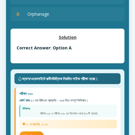
D
Orphanage
Solution
Correct Answer: Option A
অ্যাপ/ওয়েবসাইটে রুটিনভিত্তিক নিয়মিত লাইভ পরীক্ষা হচ্ছে।
পরীক্ষা-১২০
কোর্স নামঃ
৫১ তম বিসিএস প্রস্ততি - ২৩৬ দিনে সম্পূর্ণ সিলিবাস।
টপিকসঃ
পরীক্ষা-১১৮ ও পরীক্ষা-১১৯ এর সিলেবাস থেকে (৫০টি প্রশ্ন)
১০ ফেব্রুয়ারি, ২০২৬