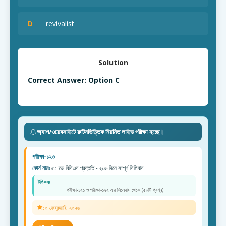
D
revivalist
Solution
Correct Answer: Option C
অ্যাপ/ওয়েবসাইটে রুটিনভিত্তিক নিয়মিত লাইভ পরীক্ষা হচ্ছে।
পরীক্ষা-১২৩
কোর্স নামঃ
৫১ তম বিসিএস প্রস্ততি - ২৩৬ দিনে সম্পূর্ণ সিলিবাস।
টপিকসঃ
পরীক্ষা-১২১ ও পরীক্ষা-১২২ এর সিলেবাস থেকে (৫০টি প্রশ্ন)
১০ ফেব্রুয়ারি, ২০২৬