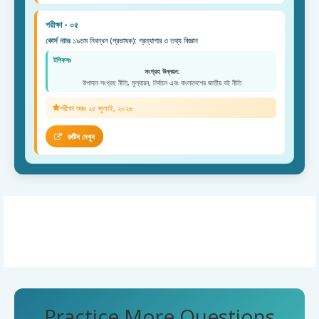
পরীক্ষা - ০৫
কোর্স নামঃ
১৯তম নিবন্ধন (প্রভাষক): গ্রন্থাগার ও তথ্য বিজ্ঞান
টপিকসঃ
সংগ্রহ উন্নয়ন:
উপাদান সংগ্রহ নীতি, মূল্যায়ন, নির্বাচন এবং বাংলাদেশের জাতীয় বই নীতি
পরীক্ষা শুরুঃ ২৫ জুলাই, ২০২৬
রুটিন দেখুন
Practice More Questions