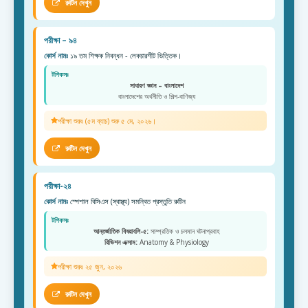
রুটিন দেখুন
পরীক্ষা – ৯৪
কোর্স নামঃ
১৯ তম শিক্ষক নিবন্ধন - লেকচারশীট ভিত্তিক।
টপিকসঃ
সাধারণ জ্ঞান – বাংলাদেশ
বাংলাদেশের অর্থনীতি ও শিল্প-বাণিজ্য
পরীক্ষা শুরুঃ (৫ম ব্যাচ) শুরু ৫ মে, ২০২৬।
রুটিন দেখুন
পরীক্ষা-২৪
কোর্স নামঃ
স্পেশাল বিসিএস (স্বাস্থ্য) সমন্বিত প্রস্তুতি রুটিন
টপিকসঃ
আন্তর্জাতিক বিষয়াবলি-৫:
সাম্প্রতিক ও চলমান ঘটনাপ্রবাহ
রিভিশন এক্সাম:
Anatomy & Physiology
পরীক্ষা শুরুঃ ২৫ জুন, ২০২৬
রুটিন দেখুন