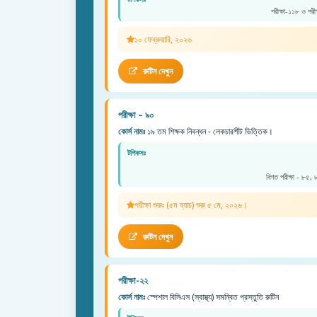
পরীক্ষা-১১৮ ও পরী
১০ ফেব্রুয়ারি, ২০২৬
রুটিন দেখুন
পরীক্ষা – ৯০
কোর্স নামঃ
১৯ তম শিক্ষক নিবন্ধন - লেকচারশীট ভিত্তিক।
টপিকসঃ
বিগত পরীক্ষা - ৮৫,
পরীক্ষা শুরুঃ (৫ম ব্যাচ) শুরু ৫ মে, ২০২৬।
রুটিন দেখুন
পরীক্ষা-২২
কোর্স নামঃ
স্পেশাল বিসিএস (স্বাস্থ্য) সমন্বিত প্রস্তুতি রুটিন