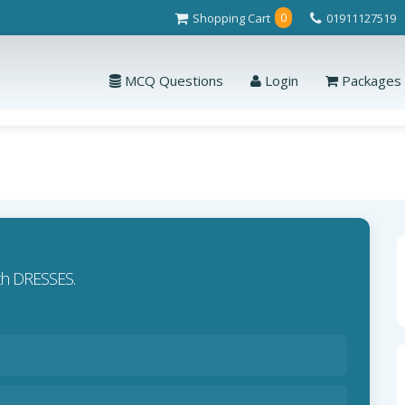
Shopping Cart
01911127519
0
MCQ Questions
Login
Packages
ith DRESSES.