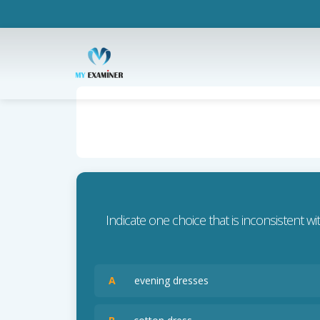
Indicate one choice that is inconsistent w
A
evening dresses