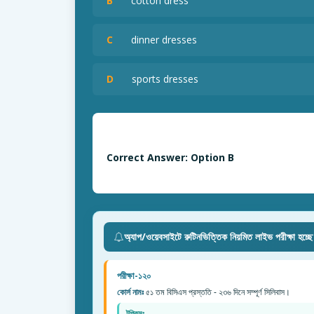
B
cotton dress
C
dinner dresses
D
sports dresses
Correct Answer: Option B
অ্যাপ/ওয়েবসাইটে রুটিনভিত্তিক নিয়মিত লাইভ পরীক্ষা হচ্ছ
পরীক্ষা-১২০
কোর্স নামঃ
৫১ তম বিসিএস প্রস্ততি - ২৩৬ দিনে সম্পূর্ণ সিলিবাস।
টপিকসঃ