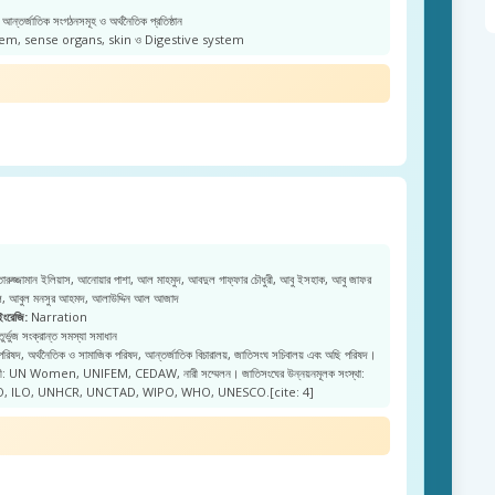
আন্তর্জাতিক সংগঠনসমূহ ও অর্থনৈতিক প্রতিষ্ঠান
m, sense organs, skin ও Digestive system
রুজ্জামান ইলিয়াস, আনোয়ার পাশা, আল মাহমুদ, আবদুল গাফ্ফার চৌধুরী, আবু ইসহাক, আবু জাফর
জল, আবুল মনসুর আহমদ, আলাউদ্দিন আল আজাদ
ইংরেজি:
Narration
ুর্ভুজ সংক্রান্ত সমস্যা সমাধান
 পরিষদ, অর্থনৈতিক ও সামাজিক পরিষদ, আন্তর্জাতিক বিচারালয়, জাতিসংঘ সচিবালয় এবং অছি পরিষদ।
নারী: UN Women, UNIFEM, CEDAW, নারী সম্মেলন। জাতিসংঘের উন্নয়নমূলক সংস্থা:
, ILO, UNHCR, UNCTAD, WIPO, WHO, UNESCO.[cite: 4]