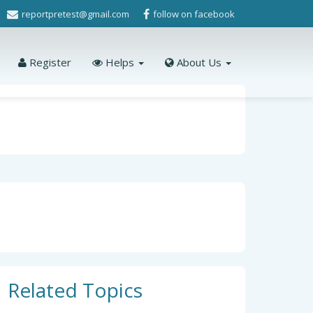
reportpretest@gmail.com
follow on facebook
Register
Helps
About Us
Related Topics