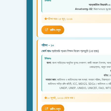
টপিকসঃ
আন্তর্জাতিক বিষয়াবলি-৩:
Anatomy-02:
Nervous syste
পরীক্ষা শুরুঃ ২৫ জুন, ২০২৬
রুটিন দেখুন
পরীক্ষা – ১০
কোর্স নামঃ
প্রাইমারি প্রধান শিক্ষক নিয়োগ প্রস্তুতি (৩য় ব্যাচ)
টপিকসঃ
বাংলা:
বাংলা সাহিত্যের আধুনিক যুগের লেখকগণ: কাজী নজরুল ইসলাম, আখতা
ওবায়দুল্লাহ, আবুল ফ
গণিত:
চত
সাধারণ জ্ঞান:
জাতিসংঘ ও জাতিসংঘের অঙ্গ সংস্থা: সাধারণ পরিষদ, নিরাপত্তা
জাতিসংঘ শান্তি রক্ষি বাহিনী, ICC, MDGS, SDGs। জাতিসংঘ ও 
UNDP, UNEP, UNIDO, UNICEF, FAO, WTO
১০ জুলাই, ২০২৬ থেকে শুরু।
রুটিন দেখুন