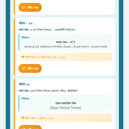
রুটিন দেখুন
পরীক্ষা – ৯৩
কোর্স নামঃ
১৯ তম শিক্ষক নিবন্ধন - লেকচারশীট ভিত্তিক।
টপিকসঃ
সাধারণ জ্ঞান – ICT
ডাটাবেজ & ডাটা কমিউনিকেশন কম্পিউটার নেটওয়ার্ক, নেটওয়ার্ক ডিভাইস, নেটওয়ার্ক টপোলজি
পরীক্ষা শুরুঃ (৫ম ব্যাচ) শুরু ৫ মে, ২০২৬।
রুটিন দেখুন
পরীক্ষা-০৮
কোর্স নামঃ
১৯তম শিক্ষক নিবন্ধন (কলেজ পর্যায়)- রাষ্ট্রবিজ্ঞান
টপিকসঃ
প্রধান রাজনৈতিক বিষয়
[Major Political Trends]
পরীক্ষা শুরুঃ ১২ জুলাই, ২০২৬