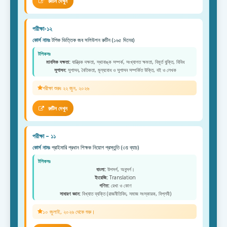
রুটিন দেখুন
পরীক্ষা-১২
কোর্স নামঃ
টপিক ভিত্তিক জব সলিউশন রুটিন (১৬৫ দিনের)
টপিকসঃ
মানসিক দক্ষতা:
যান্ত্রিক দক্ষতা, স্থানাঙ্ক সম্পর্ক, সংখ্যাগত ক্ষমতা, বিমূর্ত যুক্তি, বিবিধ
সুশাসন:
সুশাসন, নৈতিকতা, মূল্যবোধ ও সুশাসন সম্পর্কিত উক্তি, বই ও লেখক
পরীক্ষা শুরুঃ ২২ জুন, ২০২৬
রুটিন দেখুন
পরীক্ষা – ১১
কোর্স নামঃ
প্রাইমারি প্রধান শিক্ষক নিয়োগ প্রস্তুতি (৩য় ব্যাচ)
টপিকসঃ
বাংলা:
উপসর্গ, অনুসর্গ।
ইংরেজি:
Translation
গণিত:
রেখা ও কোণ
সাধারণ জ্ঞান:
বিখ্যাত ব্যক্তি (রাজনীতিবিদ, সমাজ সংস্কারক, বিপ্লবী)
১০ জুলাই, ২০২৬ থেকে শুরু।