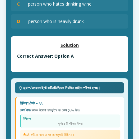
C
person who hates drinking wine
D
person who is heavily drunk
Solution
Correct Answer: Option A
অ্যাপ/ওয়েবসাইটে রুটিনভিত্তিক নিয়মিত লাইভ পরীক্ষা হচ্ছে।
রিভিশন টেস্ট – ২২
কোর্স নামঃ
ব্যাংক নিয়োগ প্রস্তুতি'র লং কোর্স (২৭৬ দিন)
টপিকসঃ
পূর্বের ৫ টি পরীক্ষার উপর।
এই রুটিনের সাথে ৩ বার ভোকাবুলারি রিভিশন।