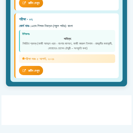
রুটিন দেখুন
পরীক্ষা - ০২
কোর্স নামঃ
১৯তম শিক্ষক নিবন্ধন (স্কুল পর্যায়): বাংলা
টপিকসঃ
সাহিত্য:
নির্বাচিত প্রবন্ধ (কাজী আবদুল ওদুদ - বাংলার জাগরণ, কাজী নজরুল ইসলাম - রাজবন্দীর জবানবন্দী,
মোতাহের হোসেন চৌধুরী – সংস্কৃতি কথা)
পরীক্ষা শুরুঃ ৫ আগস্ট, ২০২৬
রুটিন দেখুন