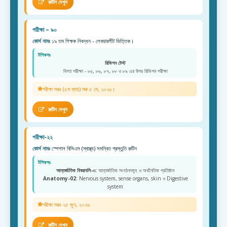
রুটিন দেখুন
পরীক্ষা – ৯০
কোর্স নামঃ
১৯ তম শিক্ষক নিবন্ধন - লেকচারশীট ভিত্তিক।
টপিকসঃ
রিভিশন টেস্ট
বিগত পরীক্ষা - ৮৫, ৮৬, ৮৭, ৮৮ ও ৮৯ এর উপর রিভিশন পরীক্ষা
পরীক্ষা শুরুঃ (৫ম ব্যাচ) শুরু ৫ মে, ২০২৬।
রুটিন দেখুন
পরীক্ষা-২২
কোর্স নামঃ
স্পেশাল বিসিএস (স্বাস্থ্য) সমন্বিত প্রস্তুতি রুটিন
টপিকসঃ
আন্তর্জাতিক বিষয়াবলি-৩:
আন্তর্জাতিক সংগঠনসমূহ ও অর্থনৈতিক প্রতিষ্ঠান
Anatomy-02:
Nervous system, sense organs, skin ও Digestive
system
পরীক্ষা শুরুঃ ২৫ জুন, ২০২৬
রুটিন দেখুন