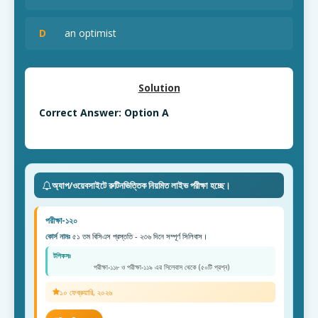
D
an optimist
Solution
Correct Answer: Option A
অ্যাপ/ওয়েবসাইটে রুটিনভিত্তিক নিয়মিত লাইভ পরীক্ষা হচ্ছে।
পরীক্ষা-১২০
কোর্স নামঃ
৫১ তম বিসিএস প্রস্ততি - ২৩৬ দিনে সম্পূর্ণ সিলিবাস।
টপিকসঃ
পরীক্ষা-১১৮ ও পরীক্ষা-১১৯ এর সিলেবাস থেকে (৫০টি প্রশ্ন)
১০ ফেব্রুয়ারি, ২০২৬