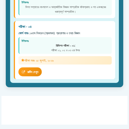
টপিকসঃ
বিগত সপ্তাহের বাংলাদেশ ও আন্তর্জাতিক বিষয়ক সাম্প্রতিক ঘটনাপ্রবাহ ও গত একবছরের
গুরুত্বপূর্ণ সাম্প্রতিক।
পরীক্ষা - ০৪
কোর্স নামঃ
১৯তম নিবন্ধন (প্রভাষক): গ্রন্থাগার ও তথ্য বিজ্ঞান
টপিকসঃ
রিভিশন পরীক্ষা - ০১:
পরীক্ষা ০১, ০২ ও ০৩ এর উপর
পরীক্ষা শুরুঃ ২৫ জুলাই, ২০২৬
রুটিন দেখুন