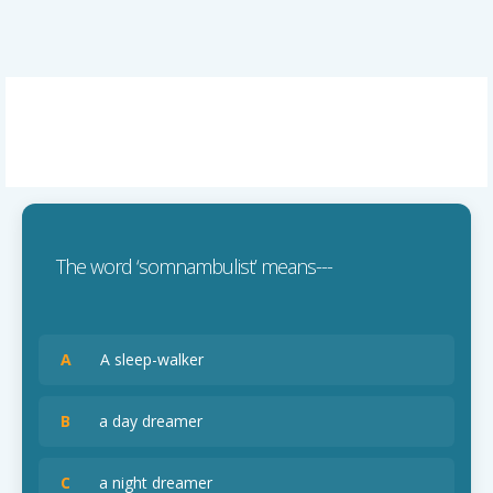
The word ‘somnambulist’ means---
A
A sleep-walker
B
a day dreamer
C
a night dreamer