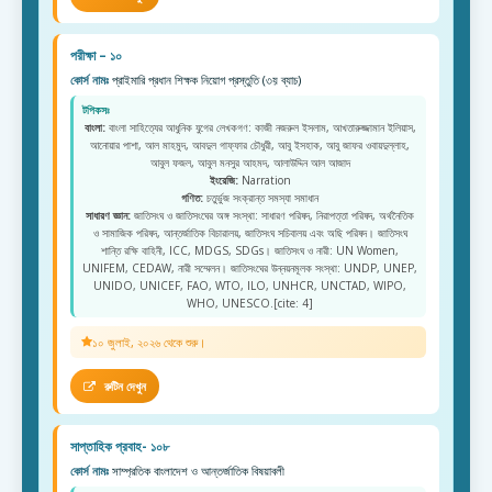
পরীক্ষা – ১০
কোর্স নামঃ
প্রাইমারি প্রধান শিক্ষক নিয়োগ প্রস্তুতি (৩য় ব্যাচ)
টপিকসঃ
বাংলা:
বাংলা সাহিত্যের আধুনিক যুগের লেখকগণ: কাজী নজরুল ইসলাম, আখতারুজ্জামান ইলিয়াস,
আনোয়ার পাশা, আল মাহমুদ, আবদুল গাফ্ফার চৌধুরী, আবু ইসহাক, আবু জাফর ওবায়দুল্লাহ,
আবুল ফজল, আবুল মনসুর আহমদ, আলাউদ্দিন আল আজাদ
ইংরেজি:
Narration
গণিত:
চতুর্ভুজ সংক্রান্ত সমস্যা সমাধান
সাধারণ জ্ঞান:
জাতিসংঘ ও জাতিসংঘের অঙ্গ সংস্থা: সাধারণ পরিষদ, নিরাপত্তা পরিষদ, অর্থনৈতিক
ও সামাজিক পরিষদ, আন্তর্জাতিক বিচারালয়, জাতিসংঘ সচিবালয় এবং অছি পরিষদ। জাতিসংঘ
শান্তি রক্ষি বাহিনী, ICC, MDGS, SDGs। জাতিসংঘ ও নারী: UN Women,
UNIFEM, CEDAW, নারী সম্মেলন। জাতিসংঘের উন্নয়নমূলক সংস্থা: UNDP, UNEP,
UNIDO, UNICEF, FAO, WTO, ILO, UNHCR, UNCTAD, WIPO,
WHO, UNESCO.[cite: 4]
১০ জুলাই, ২০২৬ থেকে শুরু।
রুটিন দেখুন
সাপ্তাহিক প্রবাহ- ১০৮
কোর্স নামঃ
সাম্প্রতিক বাংলাদেশ ও আন্তর্জাতিক বিষয়াবলী