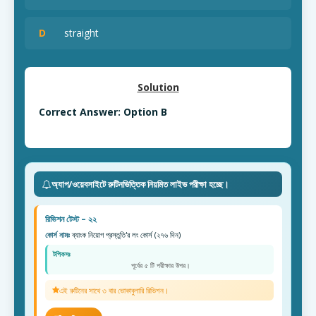
D
straight
Solution
Correct Answer: Option B
অ্যাপ/ওয়েবসাইটে রুটিনভিত্তিক নিয়মিত লাইভ পরীক্ষা হচ্ছে।
রিভিশন টেস্ট – ২২
কোর্স নামঃ
ব্যাংক নিয়োগ প্রস্তুতি'র লং কোর্স (২৭৬ দিন)
টপিকসঃ
পূর্বের ৫ টি পরীক্ষার উপর।
এই রুটিনের সাথে ৩ বার ভোকাবুলারি রিভিশন।