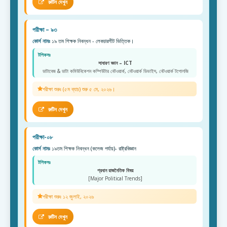
রুটিন দেখুন
পরীক্ষা – ৯৩
কোর্স নামঃ
১৯ তম শিক্ষক নিবন্ধন - লেকচারশীট ভিত্তিক।
টপিকসঃ
সাধারণ জ্ঞান – ICT
ডাটাবেজ & ডাটা কমিউনিকেশন কম্পিউটার নেটওয়ার্ক, নেটওয়ার্ক ডিভাইস, নেটওয়ার্ক টপোলজি
পরীক্ষা শুরুঃ (৫ম ব্যাচ) শুরু ৫ মে, ২০২৬।
রুটিন দেখুন
পরীক্ষা-০৮
কোর্স নামঃ
১৯তম শিক্ষক নিবন্ধন (কলেজ পর্যায়)- রাষ্ট্রবিজ্ঞান
টপিকসঃ
প্রধান রাজনৈতিক বিষয়
[Major Political Trends]
পরীক্ষা শুরুঃ ১২ জুলাই, ২০২৬
রুটিন দেখুন