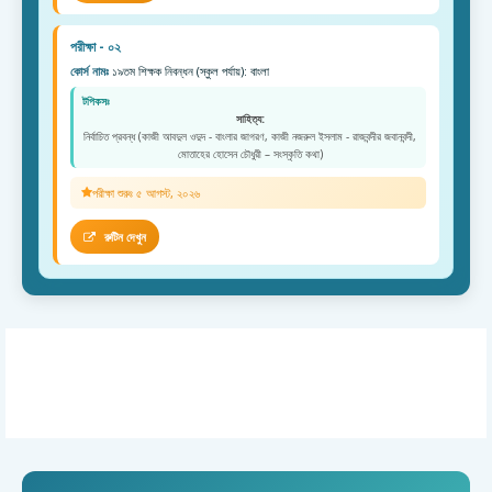
পরীক্ষা - ০২
কোর্স নামঃ
১৯তম শিক্ষক নিবন্ধন (স্কুল পর্যায়): বাংলা
টপিকসঃ
সাহিত্য:
নির্বাচিত প্রবন্ধ (কাজী আবদুল ওদুদ - বাংলার জাগরণ, কাজী নজরুল ইসলাম - রাজবন্দীর জবানবন্দী,
মোতাহের হোসেন চৌধুরী – সংস্কৃতি কথা)
পরীক্ষা শুরুঃ ৫ আগস্ট, ২০২৬
রুটিন দেখুন