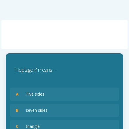
‘Heptagon’ means---
A
Five sides
B
seven sides
C
triangle