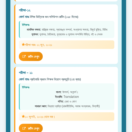
পরীক্ষা-১২
কোর্স নামঃ
টপিক ভিত্তিক জব সলিউশন রুটিন (১৬৫ দিনের)
টপিকসঃ
মানসিক দক্ষতা:
যান্ত্রিক দক্ষতা, স্থানাঙ্ক সম্পর্ক, সংখ্যাগত ক্ষমতা, বিমূর্ত যুক্তি, বিবিধ
সুশাসন:
সুশাসন, নৈতিকতা, মূল্যবোধ ও সুশাসন সম্পর্কিত উক্তি, বই ও লেখক
পরীক্ষা শুরুঃ ২২ জুন, ২০২৬
রুটিন দেখুন
পরীক্ষা – ১১
কোর্স নামঃ
প্রাইমারি প্রধান শিক্ষক নিয়োগ প্রস্তুতি (৩য় ব্যাচ)
টপিকসঃ
বাংলা:
উপসর্গ, অনুসর্গ।
ইংরেজি:
Translation
গণিত:
রেখা ও কোণ
সাধারণ জ্ঞান:
বিখ্যাত ব্যক্তি (রাজনীতিবিদ, সমাজ সংস্কারক, বিপ্লবী)
১০ জুলাই, ২০২৬ থেকে শুরু।
রুটিন দেখুন