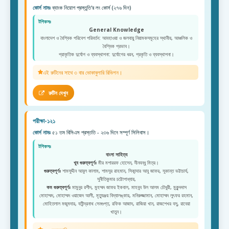
কোর্স নামঃ
ব্যাংক নিয়োগ প্রস্তুতি'র লং কোর্স (২৭৬ দিন)
টপিকসঃ
General Knowledge
বাংলাদেশ ও বৈশ্বিক পরিবেশ পরিবর্তন: আবহাওয়া ও জলবায়ু নিয়ামকসমূহের স্থানীয়, আঞ্চলিক ও
বৈশ্বিক প্রভাব।
প্রাকৃতিক দুর্যোগ ও ব্যবস্থাপনা: দুর্যোগের ধরন, প্রকৃতি ও ব্যবস্থাপনা।
এই রুটিনের সাথে ৩ বার ভোকাবুলারি রিভিশন।
রুটিন দেখুন
পরীক্ষা-১২১
কোর্স নামঃ
৫১ তম বিসিএস প্রস্ততি - ২৩৬ দিনে সম্পূর্ণ সিলিবাস।
টপিকসঃ
বাংলা সাহিত্য
খুব গুরুত্বপূর্ণঃ
মীর মশাররফ হোসেন, দীনবন্ধু মিত্র।
গুরুত্বপূর্ণঃ
শামসুদ্দীন আবুল কালাম, শামসুর রাহমান, সিকান্দার আবু জাফর, সুকান্ত ভট্টাচার্য,
সুনীতিকুমার চট্টোপাধ্যায়,
কম গুরুত্বপূর্ণঃ
মামুনুর রশীদ, মুহম্মদ জাফর ইকবাল, মাহবুব উল আলম চৌধুরী, মুকুন্দদাস
মোহাম্মদ, মোহাম্মদ ওয়াজেদ আলী, মৃত্যুঞ্জয় বিদ্যালঙ্কার, মনিরুজ্জামান, মোহাম্মদ লুৎফর রহমান,
মোহিতলাল মজুমদার, যতীন্দ্রনাথ সেনগুপ্ত, রফিক আজাদ, রাজিয়া খান, রাজশেখর বসু, রাবেয়া
খাতুন।