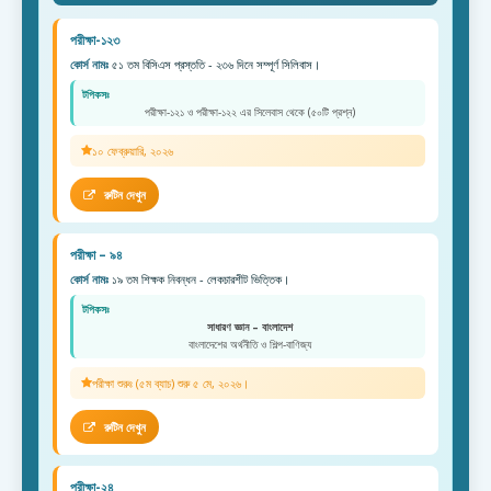
পরীক্ষা-১২৩
কোর্স নামঃ
৫১ তম বিসিএস প্রস্ততি - ২৩৬ দিনে সম্পূর্ণ সিলিবাস।
টপিকসঃ
পরীক্ষা-১২১ ও পরীক্ষা-১২২ এর সিলেবাস থেকে (৫০টি প্রশ্ন)
১০ ফেব্রুয়ারি, ২০২৬
রুটিন দেখুন
পরীক্ষা – ৯৪
কোর্স নামঃ
১৯ তম শিক্ষক নিবন্ধন - লেকচারশীট ভিত্তিক।
টপিকসঃ
সাধারণ জ্ঞান – বাংলাদেশ
বাংলাদেশের অর্থনীতি ও শিল্প-বাণিজ্য
পরীক্ষা শুরুঃ (৫ম ব্যাচ) শুরু ৫ মে, ২০২৬।
রুটিন দেখুন
পরীক্ষা-২৪