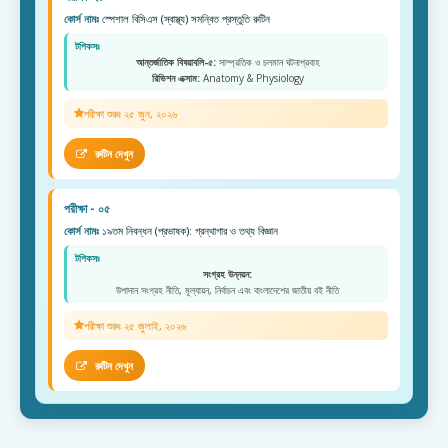
কোর্স নামঃ
স্পেশাল বিসিএস (স্বাস্থ্য) সমন্বিত প্রস্তুতি রুটিন
টপিকসঃ
আন্তর্জাতিক বিষয়াবলি-৫:
সাম্প্রতিক ও চলমান ঘটনাপ্রবাহ
রিভিশন এক্সাম:
Anatomy & Physiology
পরীক্ষা শুরুঃ ২৫ জুন, ২০২৬
রুটিন দেখুন
পরীক্ষা - ০৫
কোর্স নামঃ
১৯তম নিবন্ধন (প্রভাষক): গ্রন্থাগার ও তথ্য বিজ্ঞান
টপিকসঃ
সংগ্রহ উন্নয়ন:
উপাদান সংগ্রহ নীতি, মূল্যায়ন, নির্বাচন এবং বাংলাদেশের জাতীয় বই নীতি
পরীক্ষা শুরুঃ ২৫ জুলাই, ২০২৬
রুটিন দেখুন