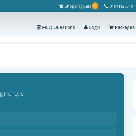
Shopping Cart
01911127519
0
MCQ Questions
Login
Packages
g money is----