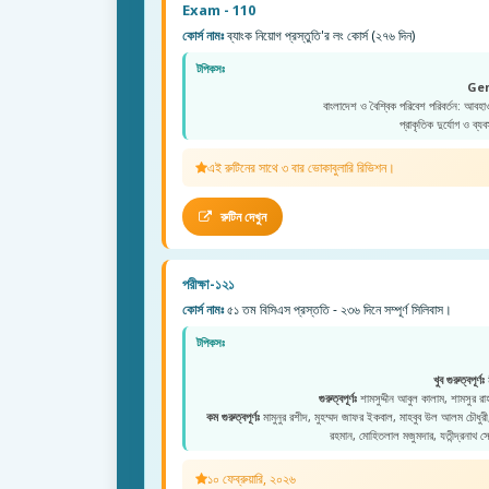
Exam - 110
কোর্স নামঃ
ব্যাংক নিয়োগ প্রস্তুতি'র লং কোর্স (২৭৬ দিন)
টপিকসঃ
Ge
বাংলাদেশ ও বৈশ্বিক পরিবেশ পরিবর্তন: আবহা
প্রাকৃতিক দুর্যোগ ও ব্যব
এই রুটিনের সাথে ৩ বার ভোকাবুলারি রিভিশন।
রুটিন দেখুন
পরীক্ষা-১২১
কোর্স নামঃ
৫১ তম বিসিএস প্রস্ততি - ২৩৬ দিনে সম্পূর্ণ সিলিবাস।
টপিকসঃ
খুব গুরুত্বপূর্ণঃ
ম
গুরুত্বপূর্ণঃ
শামসুদ্দীন আবুল কালাম, শামসুর রাহমা
কম গুরুত্বপূর্ণঃ
মামুনুর রশীদ, মুহম্মদ জাফর ইকবাল, মাহবুব উল আলম চৌধুরী, মু
রহমান, মোহিতলাল মজুমদার, যতীন্দ্রনাথ স
১০ ফেব্রুয়ারি, ২০২৬