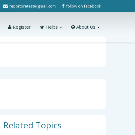
reportpretest@gmail.com
follow on facebook
Register
Helps
About Us
Related Topics