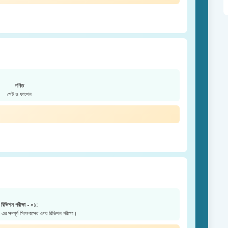
গণিত
সেট ও ফাংশন
রিভিশন পরীক্ষা - ০১:
এর সম্পূর্ণ সিলেবাসের ওপর রিভিশন পরীক্ষা।