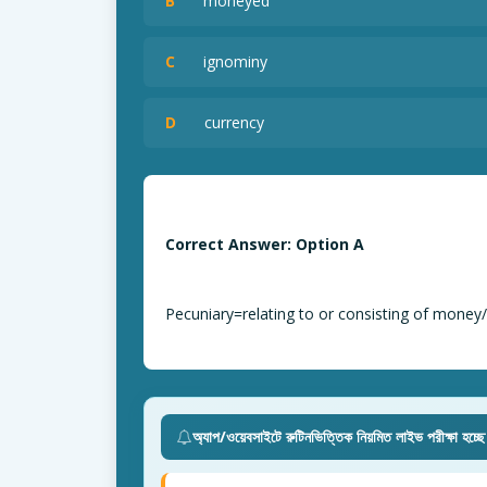
B
moneyed
C
ignominy
D
currency
Correct Answer: Option A
Pecuniary=relating to or consisting of mone
অ্যাপ/ওয়েবসাইটে রুটিনভিত্তিক নিয়মিত লাইভ পরীক্ষা হচ্ছ