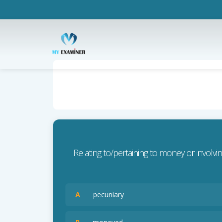
Relating to/pertaining to money or involvin
A
pecuniary