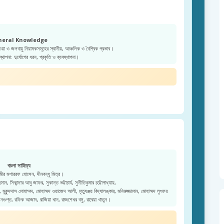
neral Knowledge
ওয়া ও জলবায়ু নিয়ামকসমূহের স্থানীয়, আঞ্চলিক ও বৈশ্বিক প্রভাব।
স্থাপনা: দুর্যোগের ধরন, প্রকৃতি ও ব্যবস্থাপনা।
বাংলা সাহিত্য
ীর মশাররফ হোসেন, দীনবন্ধু মিত্র।
ন, সিকান্দার আবু জাফর, সুকান্ত ভট্টাচার্য, সুনীতিকুমার চট্টোপাধ্যায়,
কুন্দদাস মোহাম্মদ, মোহাম্মদ ওয়াজেদ আলী, মৃত্যুঞ্জয় বিদ্যালঙ্কার, মনিরুজ্জামান, মোহাম্মদ লুৎফর
েনগুপ্ত, রফিক আজাদ, রাজিয়া খান, রাজশেখর বসু, রাবেয়া খাতুন।