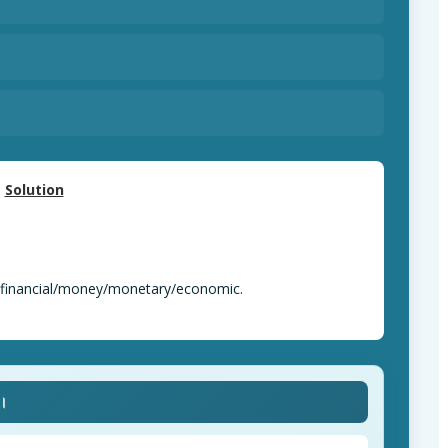
Solution
y/financial/money/monetary/economic.
ে।