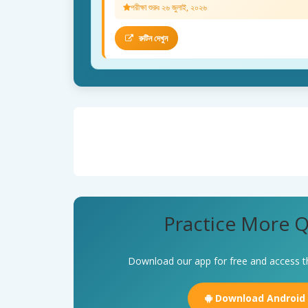
পরীক্ষা শুরুঃ ২৬ জুলাই, ২০২৬
রুটিন দেখুন
Practice More Q
Download our app for free and access t
Download Android