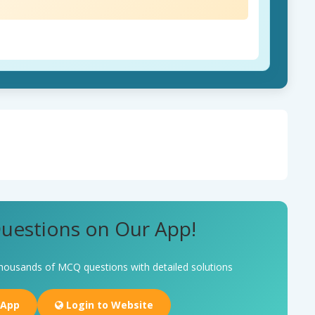
uestions on Our App!
housands of MCQ questions with detailed solutions
 App
Login to Website