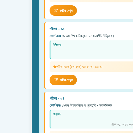
রুটিন দেখুন
পরীক্ষা – ৯১
কোর্স নামঃ
১৯ তম শিক্ষক নিবন্ধন - লেকচারশীট ভিত্তিক।
টপিকসঃ
পরীক্ষা শুরুঃ (৫ম ব্যাচ) শুরু ৫ মে, ২০২৬।
রুটিন দেখুন
পরীক্ষা - ০৪
কোর্স নামঃ
১৯তম শিক্ষক নিবন্ধন প্রস্তুতি - সমাজবিজ্ঞান
টপিকসঃ
পরীক্ষা ০১, ০২ ও ০৩-