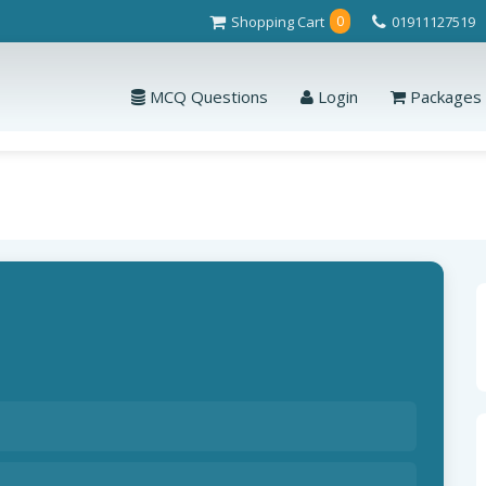
Shopping Cart
01911127519
0
MCQ Questions
Login
Packages