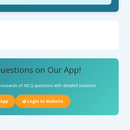
uestions on Our App!
housands of MCQ questions with detailed solutions
 App
Login to Website