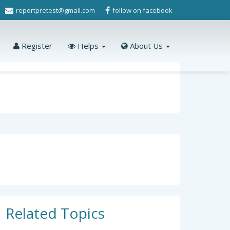
reportpretest@gmail.com
follow on facebook
Register
Helps
About Us
Related Topics