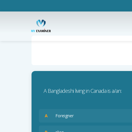
A Bangladeshi living in Canada is a/an:
A
Foreigner