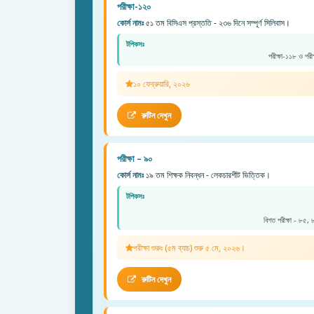
পরীক্ষা-১২০
কোর্স নামঃ
৫১ তম বিসিএস প্রস্ততি - ২৩৬ দিনে সম্পূর্ণ সিলিবাস।
টপিকসঃ
পরীক্ষা-১১৮ ও পরী
১০ ফেব্রুয়ারি, ২০২৬
রুটিন দেখুন
পরীক্ষা – ৯০
কোর্স নামঃ
১৯ তম শিক্ষক নিবন্ধন - লেকচারশীট ভিত্তিক।
টপিকসঃ
বিগত পরীক্ষা - ৮৫,
পরীক্ষা শুরুঃ (৫ম ব্যাচ) শুরু ৫ মে, ২০২৬।
রুটিন দেখুন