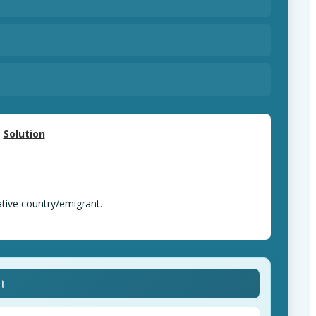
Solution
ative country/emigrant.
ে।