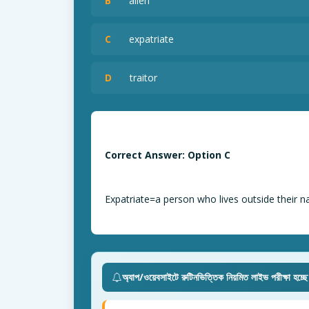
B
alien
C
expatriate
D
traitor
Correct Answer: Option C
Expatriate=a person who lives outside their n
অ্যাপ/ওয়েবসাইটে রুটিনভিত্তিক নিয়মিত লাইভ পরীক্ষা হচ্ছ