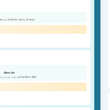
ক্ষা-১১৯ এর সিলেবাস থেকে (৫০টি প্রশ্ন)
রিভিশন টেস্ট
 ৮৬, ৮৭, ৮৮ ও ৮৯ এর উপর রিভিশন পরীক্ষা