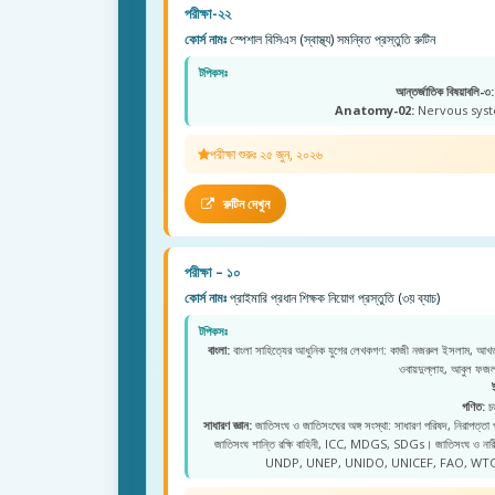
পরীক্ষা-২২
কোর্স নামঃ
স্পেশাল বিসিএস (স্বাস্থ্য) সমন্বিত প্রস্তুতি রুটিন
টপিকসঃ
আন্তর্জাতিক বিষয়াবলি-৩:
Anatomy-02:
Nervous syste
পরীক্ষা শুরুঃ ২৫ জুন, ২০২৬
রুটিন দেখুন
পরীক্ষা – ১০
কোর্স নামঃ
প্রাইমারি প্রধান শিক্ষক নিয়োগ প্রস্তুতি (৩য় ব্যাচ)
টপিকসঃ
বাংলা:
বাংলা সাহিত্যের আধুনিক যুগের লেখকগণ: কাজী নজরুল ইসলাম, আখতা
ওবায়দুল্লাহ, আবুল ফ
গণিত:
চত
সাধারণ জ্ঞান:
জাতিসংঘ ও জাতিসংঘের অঙ্গ সংস্থা: সাধারণ পরিষদ, নিরাপত্তা
জাতিসংঘ শান্তি রক্ষি বাহিনী, ICC, MDGS, SDGs। জাতিসংঘ ও 
UNDP, UNEP, UNIDO, UNICEF, FAO, WTO