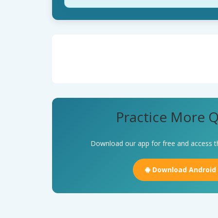
Practice More Q
Download our app for free and access t
Download Android