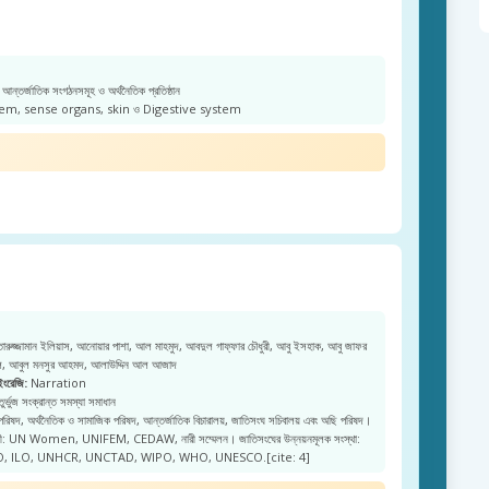
আন্তর্জাতিক সংগঠনসমূহ ও অর্থনৈতিক প্রতিষ্ঠান
m, sense organs, skin ও Digestive system
রুজ্জামান ইলিয়াস, আনোয়ার পাশা, আল মাহমুদ, আবদুল গাফ্ফার চৌধুরী, আবু ইসহাক, আবু জাফর
জল, আবুল মনসুর আহমদ, আলাউদ্দিন আল আজাদ
ইংরেজি:
Narration
ুর্ভুজ সংক্রান্ত সমস্যা সমাধান
 পরিষদ, অর্থনৈতিক ও সামাজিক পরিষদ, আন্তর্জাতিক বিচারালয়, জাতিসংঘ সচিবালয় এবং অছি পরিষদ।
নারী: UN Women, UNIFEM, CEDAW, নারী সম্মেলন। জাতিসংঘের উন্নয়নমূলক সংস্থা:
, ILO, UNHCR, UNCTAD, WIPO, WHO, UNESCO.[cite: 4]