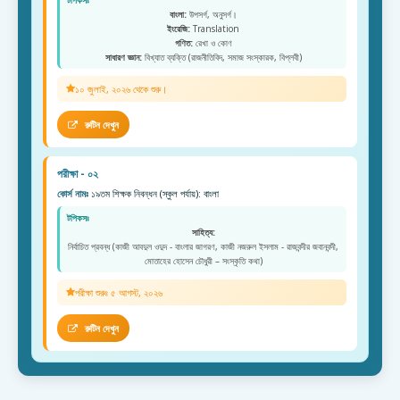
টপিকসঃ
বাংলা:
উপসর্গ, অনুসর্গ।
ইংরেজি:
Translation
গণিত:
রেখা ও কোণ
সাধারণ জ্ঞান:
বিখ্যাত ব্যক্তি (রাজনীতিবিদ, সমাজ সংস্কারক, বিপ্লবী)
১০ জুলাই, ২০২৬ থেকে শুরু।
রুটিন দেখুন
পরীক্ষা - ০২
কোর্স নামঃ
১৯তম শিক্ষক নিবন্ধন (স্কুল পর্যায়): বাংলা
টপিকসঃ
সাহিত্য:
নির্বাচিত প্রবন্ধ (কাজী আবদুল ওদুদ - বাংলার জাগরণ, কাজী নজরুল ইসলাম - রাজবন্দীর জবানবন্দী,
মোতাহের হোসেন চৌধুরী – সংস্কৃতি কথা)
পরীক্ষা শুরুঃ ৫ আগস্ট, ২০২৬
রুটিন দেখুন