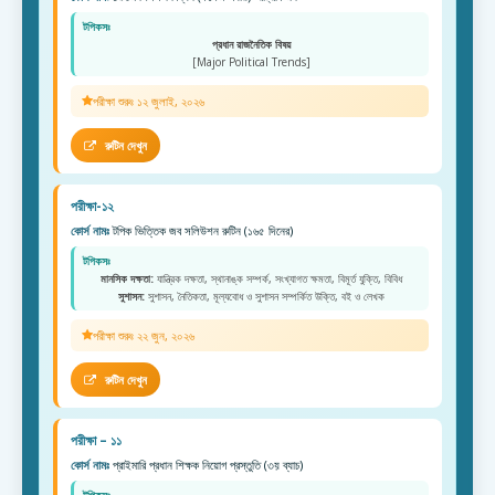
টপিকসঃ
প্রধান রাজনৈতিক বিষয়
[Major Political Trends]
পরীক্ষা শুরুঃ ১২ জুলাই, ২০২৬
রুটিন দেখুন
পরীক্ষা-১২
কোর্স নামঃ
টপিক ভিত্তিক জব সলিউশন রুটিন (১৬৫ দিনের)
টপিকসঃ
মানসিক দক্ষতা:
যান্ত্রিক দক্ষতা, স্থানাঙ্ক সম্পর্ক, সংখ্যাগত ক্ষমতা, বিমূর্ত যুক্তি, বিবিধ
সুশাসন:
সুশাসন, নৈতিকতা, মূল্যবোধ ও সুশাসন সম্পর্কিত উক্তি, বই ও লেখক
পরীক্ষা শুরুঃ ২২ জুন, ২০২৬
রুটিন দেখুন
পরীক্ষা – ১১
কোর্স নামঃ
প্রাইমারি প্রধান শিক্ষক নিয়োগ প্রস্তুতি (৩য় ব্যাচ)