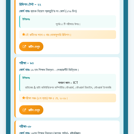
রিভিশন টেস্ট – ২২
কোর্স নামঃ
ব্যাংক নিয়োগ প্রস্তুতি'র লং কোর্স (২৭৬ দিন)
টপিকসঃ
পূর্বের ৫ টি পরীক্ষার উপর।
এই রুটিনের সাথে ৩ বার ভোকাবুলারি রিভিশন।
রুটিন দেখুন
পরীক্ষা – ৯৩
কোর্স নামঃ
১৯ তম শিক্ষক নিবন্ধন - লেকচারশীট ভিত্তিক।
টপিকসঃ
সাধারণ জ্ঞান – ICT
ডাটাবেজ & ডাটা কমিউনিকেশন কম্পিউটার নেটওয়ার্ক, নেটওয়ার্ক ডিভাইস, নেটওয়ার্ক টপোলজি
পরীক্ষা শুরুঃ (৫ম ব্যাচ) শুরু ৫ মে, ২০২৬।
রুটিন দেখুন
পরীক্ষা-০৮
কোর্স নামঃ
১৯তম শিক্ষক নিবন্ধন (কলেজ পর্যায়)- রাষ্ট্রবিজ্ঞান