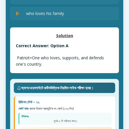
D
who loves his family
Solution
Correct Answer: Option A
Patriot=One who loves, supports, and defends
one's country.
অ্যাপ/ওয়েবসাইটে রুটিনভিত্তিক নিয়মিত লাইভ পরীক্ষা হচ্ছে।
রিভিশন টেস্ট – ২২
কোর্স নামঃ
ব্যাংক নিয়োগ প্রস্তুতি'র লং কোর্স (২৭৬ দিন)
টপিকসঃ
পূর্বের ৫ টি পরীক্ষার উপর।