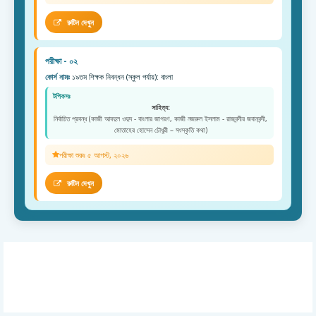
রুটিন দেখুন
পরীক্ষা - ০২
কোর্স নামঃ
১৯তম শিক্ষক নিবন্ধন (স্কুল পর্যায়): বাংলা
টপিকসঃ
সাহিত্য:
নির্বাচিত প্রবন্ধ (কাজী আবদুল ওদুদ - বাংলার জাগরণ, কাজী নজরুল ইসলাম - রাজবন্দীর জবানবন্দী,
মোতাহের হোসেন চৌধুরী – সংস্কৃতি কথা)
পরীক্ষা শুরুঃ ৫ আগস্ট, ২০২৬
রুটিন দেখুন