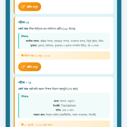
রুটিন দেখুন
পরীক্ষা-১২
কোর্স নামঃ
টপিক ভিত্তিক জব সলিউশন রুটিন (১৬৫ দিনের)
টপিকসঃ
মানসিক দক্ষতা:
যান্ত্রিক দক্ষতা, স্থানাঙ্ক সম্পর্ক, সংখ্যাগত ক্ষমতা, বিমূর্ত যুক্তি, বিবিধ
সুশাসন:
সুশাসন, নৈতিকতা, মূল্যবোধ ও সুশাসন সম্পর্কিত উক্তি, বই ও লেখক
পরীক্ষা শুরুঃ ২২ জুন, ২০২৬
রুটিন দেখুন
পরীক্ষা – ১১
কোর্স নামঃ
প্রাইমারি প্রধান শিক্ষক নিয়োগ প্রস্তুতি (৩য় ব্যাচ)
টপিকসঃ
বাংলা:
উপসর্গ, অনুসর্গ।
ইংরেজি:
Translation
গণিত:
রেখা ও কোণ
সাধারণ জ্ঞান:
বিখ্যাত ব্যক্তি (রাজনীতিবিদ, সমাজ সংস্কারক, বিপ্লবী)
১০ জুলাই, ২০২৬ থেকে শুরু।