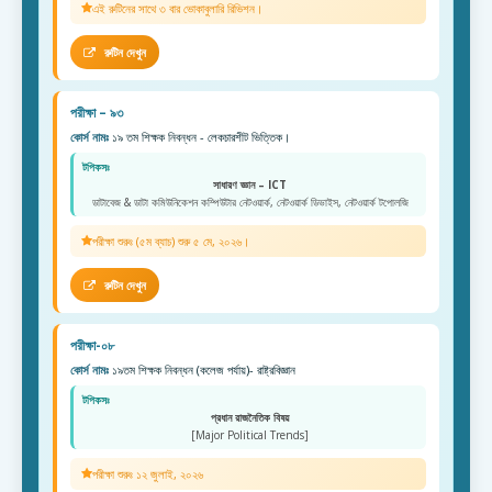
এই রুটিনের সাথে ৩ বার ভোকাবুলারি রিভিশন।
রুটিন দেখুন
পরীক্ষা – ৯৩
কোর্স নামঃ
১৯ তম শিক্ষক নিবন্ধন - লেকচারশীট ভিত্তিক।
টপিকসঃ
সাধারণ জ্ঞান – ICT
ডাটাবেজ & ডাটা কমিউনিকেশন কম্পিউটার নেটওয়ার্ক, নেটওয়ার্ক ডিভাইস, নেটওয়ার্ক টপোলজি
পরীক্ষা শুরুঃ (৫ম ব্যাচ) শুরু ৫ মে, ২০২৬।
রুটিন দেখুন
পরীক্ষা-০৮
কোর্স নামঃ
১৯তম শিক্ষক নিবন্ধন (কলেজ পর্যায়)- রাষ্ট্রবিজ্ঞান
টপিকসঃ
প্রধান রাজনৈতিক বিষয়
[Major Political Trends]
পরীক্ষা শুরুঃ ১২ জুলাই, ২০২৬