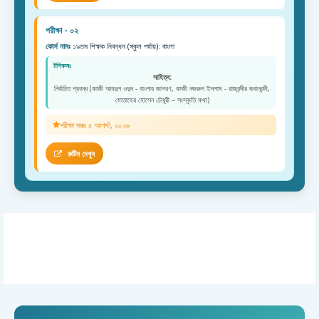
পরীক্ষা - ০২
কোর্স নামঃ
১৯তম শিক্ষক নিবন্ধন (স্কুল পর্যায়): বাংলা
টপিকসঃ
সাহিত্য:
নির্বাচিত প্রবন্ধ (কাজী আবদুল ওদুদ - বাংলার জাগরণ, কাজী নজরুল ইসলাম - রাজবন্দীর জবানবন্দী,
মোতাহের হোসেন চৌধুরী – সংস্কৃতি কথা)
পরীক্ষা শুরুঃ ৫ আগস্ট, ২০২৬
রুটিন দেখুন