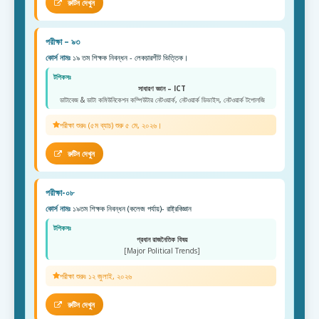
রুটিন দেখুন
পরীক্ষা – ৯৩
কোর্স নামঃ
১৯ তম শিক্ষক নিবন্ধন - লেকচারশীট ভিত্তিক।
টপিকসঃ
সাধারণ জ্ঞান – ICT
ডাটাবেজ & ডাটা কমিউনিকেশন কম্পিউটার নেটওয়ার্ক, নেটওয়ার্ক ডিভাইস, নেটওয়ার্ক টপোলজি
পরীক্ষা শুরুঃ (৫ম ব্যাচ) শুরু ৫ মে, ২০২৬।
রুটিন দেখুন
পরীক্ষা-০৮
কোর্স নামঃ
১৯তম শিক্ষক নিবন্ধন (কলেজ পর্যায়)- রাষ্ট্রবিজ্ঞান
টপিকসঃ
প্রধান রাজনৈতিক বিষয়
[Major Political Trends]
পরীক্ষা শুরুঃ ১২ জুলাই, ২০২৬
রুটিন দেখুন