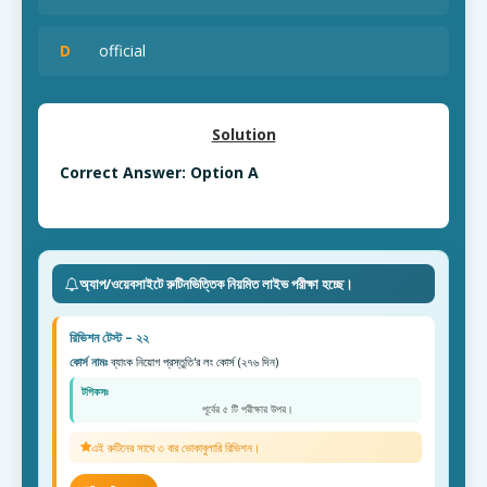
D
official
Solution
Correct Answer: Option A
অ্যাপ/ওয়েবসাইটে রুটিনভিত্তিক নিয়মিত লাইভ পরীক্ষা হচ্ছে।
রিভিশন টেস্ট – ২২
কোর্স নামঃ
ব্যাংক নিয়োগ প্রস্তুতি'র লং কোর্স (২৭৬ দিন)
টপিকসঃ
পূর্বের ৫ টি পরীক্ষার উপর।
এই রুটিনের সাথে ৩ বার ভোকাবুলারি রিভিশন।