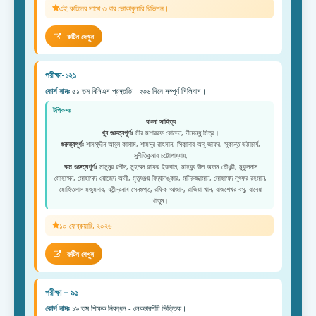
এই রুটিনের সাথে ৩ বার ভোকাবুলারি রিভিশন।
রুটিন দেখুন
পরীক্ষা-১২১
কোর্স নামঃ
৫১ তম বিসিএস প্রস্ততি - ২৩৬ দিনে সম্পূর্ণ সিলিবাস।
টপিকসঃ
বাংলা সাহিত্য
খুব গুরুত্বপূর্ণঃ
মীর মশাররফ হোসেন, দীনবন্ধু মিত্র।
গুরুত্বপূর্ণঃ
শামসুদ্দীন আবুল কালাম, শামসুর রাহমান, সিকান্দার আবু জাফর, সুকান্ত ভট্টাচার্য,
সুনীতিকুমার চট্টোপাধ্যায়,
কম গুরুত্বপূর্ণঃ
মামুনুর রশীদ, মুহম্মদ জাফর ইকবাল, মাহবুব উল আলম চৌধুরী, মুকুন্দদাস
মোহাম্মদ, মোহাম্মদ ওয়াজেদ আলী, মৃত্যুঞ্জয় বিদ্যালঙ্কার, মনিরুজ্জামান, মোহাম্মদ লুৎফর রহমান,
মোহিতলাল মজুমদার, যতীন্দ্রনাথ সেনগুপ্ত, রফিক আজাদ, রাজিয়া খান, রাজশেখর বসু, রাবেয়া
খাতুন।
১০ ফেব্রুয়ারি, ২০২৬
রুটিন দেখুন
পরীক্ষা – ৯১
কোর্স নামঃ
১৯ তম শিক্ষক নিবন্ধন - লেকচারশীট ভিত্তিক।