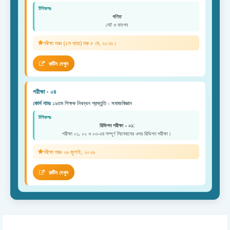
টপিকসঃ
গণিত
সেট ও ফাংশন
পরীক্ষা শুরুঃ (৫ম ব্যাচ) শুরু ৫ মে, ২০২৬।
রুটিন দেখুন
পরীক্ষা - ০৪
কোর্স নামঃ
১৯তম শিক্ষক নিবন্ধন প্রস্তুতি - সমাজবিজ্ঞান
টপিকসঃ
রিভিশন পরীক্ষা - ০১:
পরীক্ষা ০১, ০২ ও ০৩-এর সম্পূর্ণ সিলেবাসের ওপর রিভিশন পরীক্ষা।
পরীক্ষা শুরুঃ ২৬ জুলাই, ২০২৬
রুটিন দেখুন