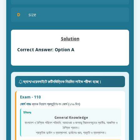
D
size
Solution
Correct Answer: Option A
অ্যাপ/ওয়েবসাইটে রুটিনভিত্তিক নিয়মিত লাইভ পরীক্ষা হচ্ছে।
Exam - 110
কোর্স নামঃ
ব্যাংক নিয়োগ প্রস্তুতি'র লং কোর্স (২৭৬ দিন)
টপিকসঃ
General Knowledge
বাংলাদেশ ও বৈশ্বিক পরিবেশ পরিবর্তন: আবহাওয়া ও জলবায়ু নিয়ামকসমূহের স্থানীয়, আঞ্চলিক ও
বৈশ্বিক প্রভাব।
প্রাকৃতিক দুর্যোগ ও ব্যবস্থাপনা: দুর্যোগের ধরন, প্রকৃতি ও ব্যবস্থাপনা।