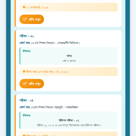
১০ ফেব্রুয়ারি, ২০২৬
রুটিন দেখুন
পরীক্ষা – ৯১
কোর্স নামঃ
১৯ তম শিক্ষক নিবন্ধন - লেকচারশীট ভিত্তিক।
টপিকসঃ
গণিত
সেট ও ফাংশন
পরীক্ষা শুরুঃ (৫ম ব্যাচ) শুরু ৫ মে, ২০২৬।
রুটিন দেখুন
পরীক্ষা - ০৪
কোর্স নামঃ
১৯তম শিক্ষক নিবন্ধন প্রস্তুতি - সমাজবিজ্ঞান
টপিকসঃ
রিভিশন পরীক্ষা - ০১:
পরীক্ষা ০১, ০২ ও ০৩-এর সম্পূর্ণ সিলেবাসের ওপর রিভিশন পরীক্ষা।
পরীক্ষা শুরুঃ ২৬ জুলাই, ২০২৬