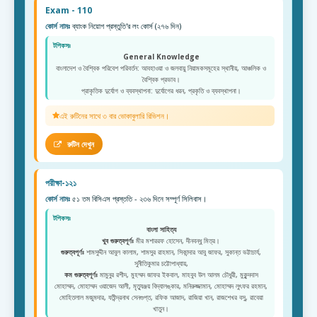
Exam - 110
কোর্স নামঃ
ব্যাংক নিয়োগ প্রস্তুতি'র লং কোর্স (২৭৬ দিন)
টপিকসঃ
General Knowledge
বাংলাদেশ ও বৈশ্বিক পরিবেশ পরিবর্তন: আবহাওয়া ও জলবায়ু নিয়ামকসমূহের স্থানীয়, আঞ্চলিক ও
বৈশ্বিক প্রভাব।
প্রাকৃতিক দুর্যোগ ও ব্যবস্থাপনা: দুর্যোগের ধরন, প্রকৃতি ও ব্যবস্থাপনা।
এই রুটিনের সাথে ৩ বার ভোকাবুলারি রিভিশন।
রুটিন দেখুন
পরীক্ষা-১২১
কোর্স নামঃ
৫১ তম বিসিএস প্রস্ততি - ২৩৬ দিনে সম্পূর্ণ সিলিবাস।
টপিকসঃ
বাংলা সাহিত্য
খুব গুরুত্বপূর্ণঃ
মীর মশাররফ হোসেন, দীনবন্ধু মিত্র।
গুরুত্বপূর্ণঃ
শামসুদ্দীন আবুল কালাম, শামসুর রাহমান, সিকান্দার আবু জাফর, সুকান্ত ভট্টাচার্য,
সুনীতিকুমার চট্টোপাধ্যায়,
কম গুরুত্বপূর্ণঃ
মামুনুর রশীদ, মুহম্মদ জাফর ইকবাল, মাহবুব উল আলম চৌধুরী, মুকুন্দদাস
মোহাম্মদ, মোহাম্মদ ওয়াজেদ আলী, মৃত্যুঞ্জয় বিদ্যালঙ্কার, মনিরুজ্জামান, মোহাম্মদ লুৎফর রহমান,
মোহিতলাল মজুমদার, যতীন্দ্রনাথ সেনগুপ্ত, রফিক আজাদ, রাজিয়া খান, রাজশেখর বসু, রাবেয়া
খাতুন।