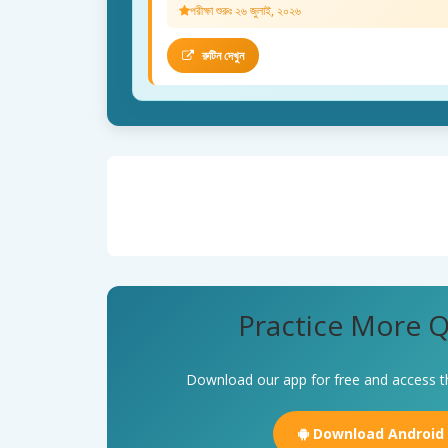
পরীক্ষা শুরুঃ ২৬ জুলাই, ২০২৬
রুটিন দেখুন
Practice More Q
Download our app for free and access t
Download Android