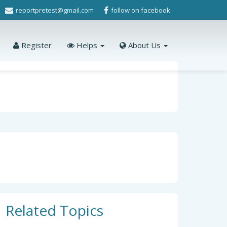
reportpretest@gmail.com
follow on facebook
Register
Helps
About Us
Related Topics