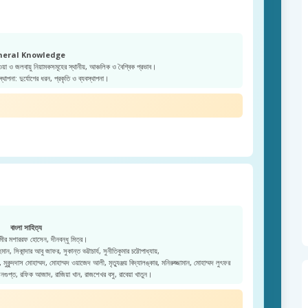
neral Knowledge
ওয়া ও জলবায়ু নিয়ামকসমূহের স্থানীয়, আঞ্চলিক ও বৈশ্বিক প্রভাব।
স্থাপনা: দুর্যোগের ধরন, প্রকৃতি ও ব্যবস্থাপনা।
বাংলা সাহিত্য
ীর মশাররফ হোসেন, দীনবন্ধু মিত্র।
ন, সিকান্দার আবু জাফর, সুকান্ত ভট্টাচার্য, সুনীতিকুমার চট্টোপাধ্যায়,
কুন্দদাস মোহাম্মদ, মোহাম্মদ ওয়াজেদ আলী, মৃত্যুঞ্জয় বিদ্যালঙ্কার, মনিরুজ্জামান, মোহাম্মদ লুৎফর
েনগুপ্ত, রফিক আজাদ, রাজিয়া খান, রাজশেখর বসু, রাবেয়া খাতুন।