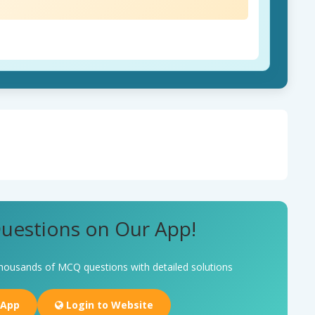
uestions on Our App!
housands of MCQ questions with detailed solutions
 App
Login to Website