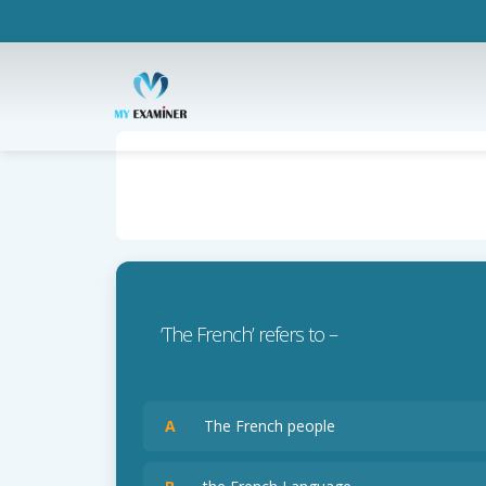
‘The French’ refers to –
A
The French people