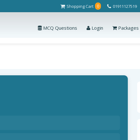
Shopping Cart
01911127519
0
MCQ Questions
Login
Packages