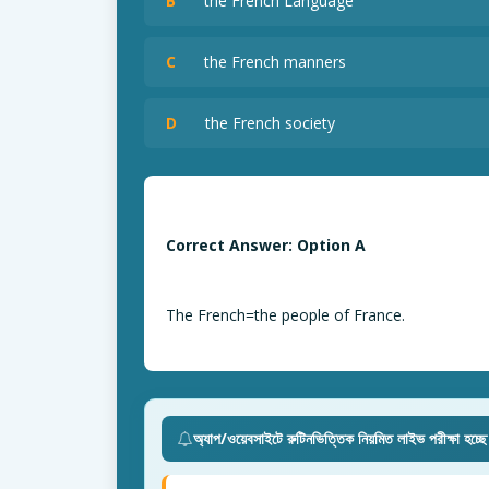
B
the French Language
C
the French manners
D
the French society
Correct Answer: Option A
The French=the people of France.
অ্যাপ/ওয়েবসাইটে রুটিনভিত্তিক নিয়মিত লাইভ পরীক্ষা হচ্ছ