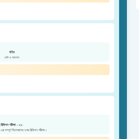
গণিত
সেট ও ফাংশন
রিভিশন পরীক্ষা - ০১:
এর সম্পূর্ণ সিলেবাসের ওপর রিভিশন পরীক্ষা।