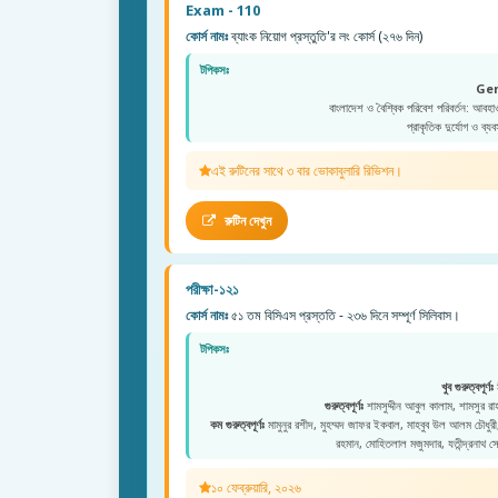
Exam - 110
কোর্স নামঃ
ব্যাংক নিয়োগ প্রস্তুতি'র লং কোর্স (২৭৬ দিন)
টপিকসঃ
Ge
বাংলাদেশ ও বৈশ্বিক পরিবেশ পরিবর্তন: আবহা
প্রাকৃতিক দুর্যোগ ও ব্যব
এই রুটিনের সাথে ৩ বার ভোকাবুলারি রিভিশন।
রুটিন দেখুন
পরীক্ষা-১২১
কোর্স নামঃ
৫১ তম বিসিএস প্রস্ততি - ২৩৬ দিনে সম্পূর্ণ সিলিবাস।
টপিকসঃ
খুব গুরুত্বপূর্ণঃ
ম
গুরুত্বপূর্ণঃ
শামসুদ্দীন আবুল কালাম, শামসুর রাহমা
কম গুরুত্বপূর্ণঃ
মামুনুর রশীদ, মুহম্মদ জাফর ইকবাল, মাহবুব উল আলম চৌধুরী, মু
রহমান, মোহিতলাল মজুমদার, যতীন্দ্রনাথ স
১০ ফেব্রুয়ারি, ২০২৬