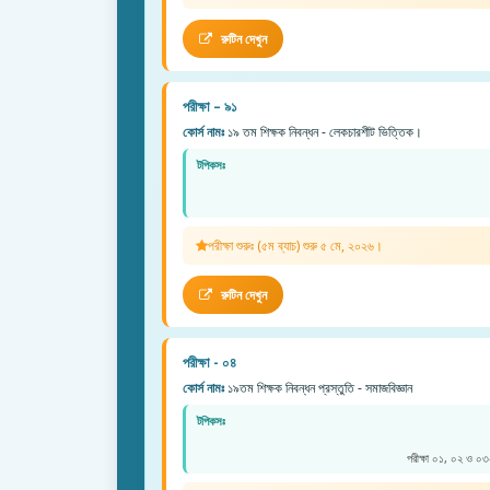
রুটিন দেখুন
পরীক্ষা – ৯১
কোর্স নামঃ
১৯ তম শিক্ষক নিবন্ধন - লেকচারশীট ভিত্তিক।
টপিকসঃ
পরীক্ষা শুরুঃ (৫ম ব্যাচ) শুরু ৫ মে, ২০২৬।
রুটিন দেখুন
পরীক্ষা - ০৪
কোর্স নামঃ
১৯তম শিক্ষক নিবন্ধন প্রস্তুতি - সমাজবিজ্ঞান
টপিকসঃ
পরীক্ষা ০১, ০২ ও ০৩-