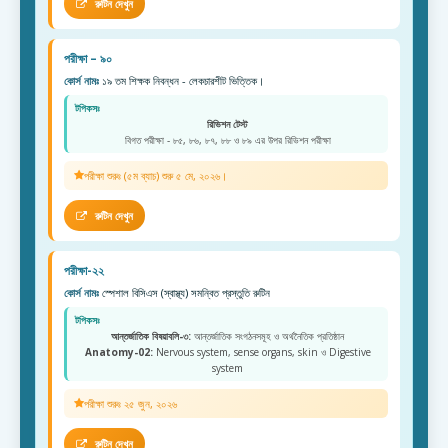
রুটিন দেখুন
পরীক্ষা – ৯০
কোর্স নামঃ
১৯ তম শিক্ষক নিবন্ধন - লেকচারশীট ভিত্তিক।
টপিকসঃ
রিভিশন টেস্ট
বিগত পরীক্ষা - ৮৫, ৮৬, ৮৭, ৮৮ ও ৮৯ এর উপর রিভিশন পরীক্ষা
পরীক্ষা শুরুঃ (৫ম ব্যাচ) শুরু ৫ মে, ২০২৬।
রুটিন দেখুন
পরীক্ষা-২২
কোর্স নামঃ
স্পেশাল বিসিএস (স্বাস্থ্য) সমন্বিত প্রস্তুতি রুটিন
টপিকসঃ
আন্তর্জাতিক বিষয়াবলি-৩:
আন্তর্জাতিক সংগঠনসমূহ ও অর্থনৈতিক প্রতিষ্ঠান
Anatomy-02:
Nervous system, sense organs, skin ও Digestive
system
পরীক্ষা শুরুঃ ২৫ জুন, ২০২৬
রুটিন দেখুন