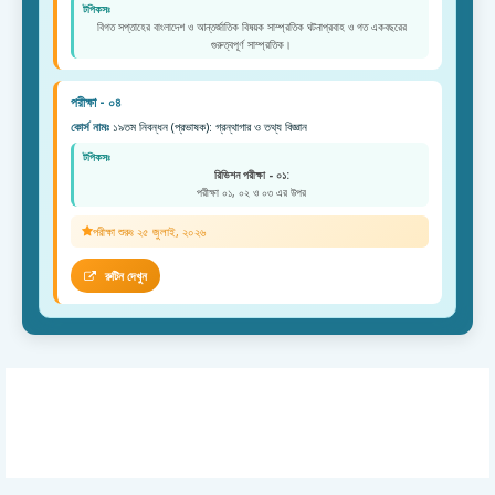
টপিকসঃ
বিগত সপ্তাহের বাংলাদেশ ও আন্তর্জাতিক বিষয়ক সাম্প্রতিক ঘটনাপ্রবাহ ও গত একবছরের
গুরুত্বপূর্ণ সাম্প্রতিক।
পরীক্ষা - ০৪
কোর্স নামঃ
১৯তম নিবন্ধন (প্রভাষক): গ্রন্থাগার ও তথ্য বিজ্ঞান
টপিকসঃ
রিভিশন পরীক্ষা - ০১:
পরীক্ষা ০১, ০২ ও ০৩ এর উপর
পরীক্ষা শুরুঃ ২৫ জুলাই, ২০২৬
রুটিন দেখুন