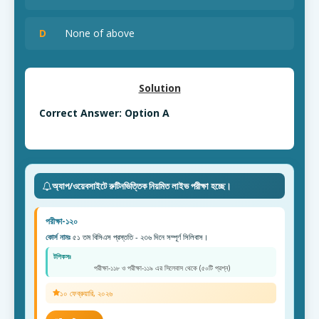
D
None of above
Solution
Correct Answer: Option A
অ্যাপ/ওয়েবসাইটে রুটিনভিত্তিক নিয়মিত লাইভ পরীক্ষা হচ্ছে।
পরীক্ষা-১২০
কোর্স নামঃ
৫১ তম বিসিএস প্রস্ততি - ২৩৬ দিনে সম্পূর্ণ সিলিবাস।
টপিকসঃ
পরীক্ষা-১১৮ ও পরীক্ষা-১১৯ এর সিলেবাস থেকে (৫০টি প্রশ্ন)
১০ ফেব্রুয়ারি, ২০২৬