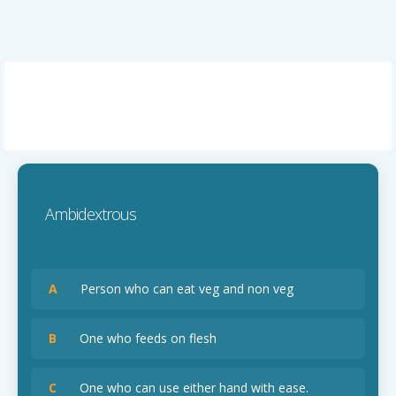
Ambidextrous
A
Person who can eat veg and non veg
B
One who feeds on flesh
C
One who can use either hand with ease.