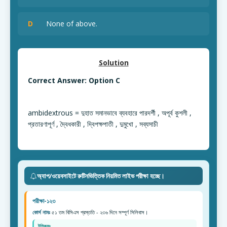
D
None of above.
Solution
Correct Answer: Option C
ambidextrous = দুহাত সমানভাবে ব্যবহারে পারদর্শী , অপূর্ব কুশলী ,
প্রতারণাপূর্ণ , দ্বৈধকারী , দ্বিপক্ষপাতী , দুমুখো , সব্যসাচী
অ্যাপ/ওয়েবসাইটে রুটিনভিত্তিক নিয়মিত লাইভ পরীক্ষা হচ্ছে।
পরীক্ষা-১২৩
কোর্স নামঃ
৫১ তম বিসিএস প্রস্ততি - ২৩৬ দিনে সম্পূর্ণ সিলিবাস।
টপিকসঃ