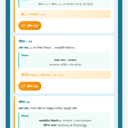
পরীক্ষা-১২১ ও পরীক্ষা-১২২ এর সিলেবাস থেকে (৫০টি প্রশ্ন)
১০ ফেব্রুয়ারি, ২০২৬
রুটিন দেখুন
পরীক্ষা – ৯৪
কোর্স নামঃ
১৯ তম শিক্ষক নিবন্ধন - লেকচারশীট ভিত্তিক।
টপিকসঃ
সাধারণ জ্ঞান – বাংলাদেশ
বাংলাদেশের অর্থনীতি ও শিল্প-বাণিজ্য
পরীক্ষা শুরুঃ (৫ম ব্যাচ) শুরু ৫ মে, ২০২৬।
রুটিন দেখুন
পরীক্ষা-২৪
কোর্স নামঃ
স্পেশাল বিসিএস (স্বাস্থ্য) সমন্বিত প্রস্তুতি রুটিন
টপিকসঃ
আন্তর্জাতিক বিষয়াবলি-৫:
সাম্প্রতিক ও চলমান ঘটনাপ্রবাহ
রিভিশন এক্সাম:
Anatomy & Physiology