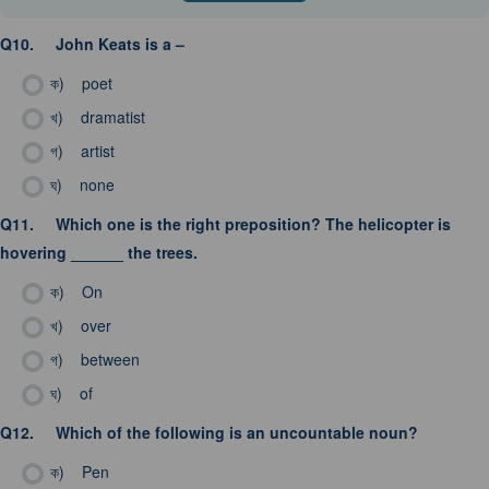
Q10.
John Keats is a –
ক)
poet
খ)
dramatist
গ)
artist
ঘ)
none
Q11.
Which one is the right preposition? The helicopter is
hovering ______ the trees.
ক)
On
খ)
over
গ)
between
ঘ)
of
Q12.
Which of the following is an uncountable noun?
ক)
Pen