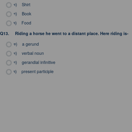
খ)
Shirt
গ)
Book
ঘ)
Food
Q13.
Riding a horse he went to a distant place. Here riding is-
ক)
a gerund
খ)
verbal noun
গ)
gerandial infinitive
ঘ)
present participle