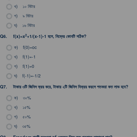
খ)
১০ মিটার
গ)
৯ মিটার
ঘ)
১৬ মিটার
2
Q6.
f(x)=x
+1/(x-1)-1 হলে, নিম্নের কোনটি সঠিক?
ক)
f(0)=oc
খ)
f(1)=-1
গ)
f(1)=0
ঘ)
f(-1)=-1/2
Q7.
টাকায় ৩টি জিনিস ক্রয় করে, টাকায় ২টি জিনিস বিক্রয় করলে শতকরা কত লাভ হবে?
ক)
৩০%
খ)
১৫%
গ)
৫০%
ঘ)
৩৫%