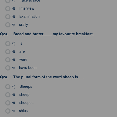
ক)
Face to face
খ)
Interview
গ)
Examination
ঘ)
orally
Q23.
Bread and butter____ my favourite breakfast.
ক)
is
খ)
are
গ)
were
ঘ)
have been
Q24.
The plural form of the word sheep is __.
ক)
Sheeps
খ)
sheep
গ)
sheepes
ঘ)
ships