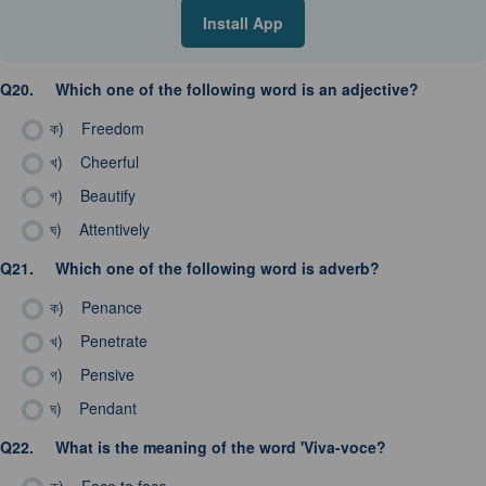
Install App
Q20.
Which one of the following word is an adjective?
ক)
Freedom
খ)
Cheerful
গ)
Beautify
ঘ)
Attentively
Q21.
Which one of the following word is adverb?
ক)
Penance
খ)
Penetrate
গ)
Pensive
ঘ)
Pendant
Q22.
What is the meaning of the word 'Viva-voce?