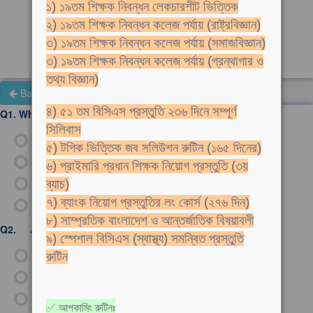
১) ১৯তম শিক্ষক নিবন্ধন লেকচারশীট ভিত্তিক
২) ১৯তম শিক্ষক নিবন্ধন কলেজ পর্যায় (রাষ্ট্রবিজ্ঞান)
৩) ১৯তম শিক্ষক নিবন্ধন কলেজ পর্যায় (সমাজবিজ্ঞান)
কারা তত্ত্বাবধায়ক নিয়োগ -২০১৩ (93 টি প্রশ্ন )
৩) ১৯তম শিক্ষক নিবন্ধন কলেজ পর্যায় (গ্রন্থাগার ও
তথ্য বিজ্ঞান)
Back to Subject Page
All Topics
৪) ৫১ তম বিসিএস প্রস্তুতি ২৩৬ দিনে সম্পূর্ণ
Q1.
Which one is antonym for 'hate' ?
সিলিবাস
ক)
admire
৫) টপিক ভিত্তিক জব সলিউশন রুটিন (১৬৫ দিনের)
খ)
abhor
৬) প্রাইমারি প্রধান শিক্ষক নিয়োগ প্রস্তুতি (৩য়
গ)
concern
ব্যাচ)
৭) ব্যাংক নিয়োগ প্রস্তুতির লং কোর্স (২৭৬ দিন)
ঘ)
loathe
৮) সাম্প্রতিক বাংলাদেশ ও আন্তর্জাতিক বিষয়াবলী
2
2
Q2.
A=45° হলে, (1-tan
A)/(1+tan
A)= কত?
৯) স্পেশাল বিসিএস (স্বাস্থ্য) সমন্বিত প্রস্তুতি
ক)
1
রুটিন
খ)
1/2
গ)
0
✅ আপকামিং রুটিনঃ