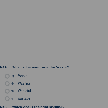
Q14.
What is the noun word for 'waste'?
ক)
Waste
খ)
Wasting
গ)
Wasteful
ঘ)
wastage
Q15.
which one is the right spelling?