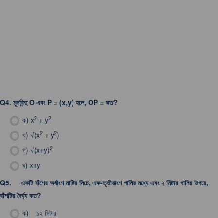
Q4.
মূলবিন্দু O এবং P = (x,y) হলে, OP = কত?
2
2
ক)
x
+ y
2
2
খ)
√(x
+ y
)
2
গ)
√(x+y)
ঘ)
x+y
Q5.
একটি বাঁশের অর্ধাংশ মাটির নিচে, এক-তৃতীয়াংশ পানির মধ্যে এবং ২ মিটার পানির উপরে,
বাঁশটির দৈর্ঘ্য কত?
ক)
১২ মিটার