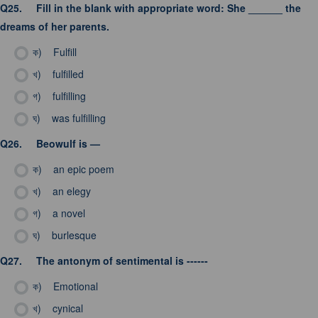
Q25.
Fill in the blank with appropriate word: She ______ the
dreams of her parents.
ক)
Fulfill
খ)
fulfilled
গ)
fulfilling
ঘ)
was fulfilling
Q26.
Beowulf is —
ক)
an epic poem
খ)
an elegy
গ)
a novel
ঘ)
burlesque
Q27.
The antonym of sentimental is ------
ক)
Emotional
খ)
cynical