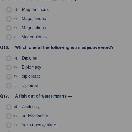
ক)
Magnanimous
খ)
Maganimous
গ)
Megnanimus
ঘ)
Magnanimuis
Q16.
Which one of the following is an adjective word?
ক)
Diploma
খ)
Diplomacy
গ)
diplomatic
ঘ)
Diplomat
Q17.
A fish out of water means —
ক)
Aimlessly
খ)
undescribable
গ)
in an uneasy state