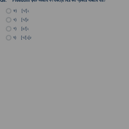
Q8.
Freedom শব্দটি সবগুলো বর্ণ একত্রে নিয়ে কত প্রকারে সাজানো যায়?
ক)
[৭/[২
খ)
[৭/[৫
গ)
[৫/[২
ঘ)
[৭/[২[৫