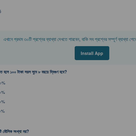
5
এখানে প্রথম ৩০টি প্রশ্নের ব্যাখ্যা দেখতে পারবেন, বাকি সব প্রশ্নের সম্পূর্ণ ব্যাখ্যা
Install App
কত হলে ১০০ টাকা সরল সুদে ৮ বছরে দ্বিগুণ হবে?
৫০%
০০%
০০%
৫০%
ি মৌলিক সংখ্যা নয়?