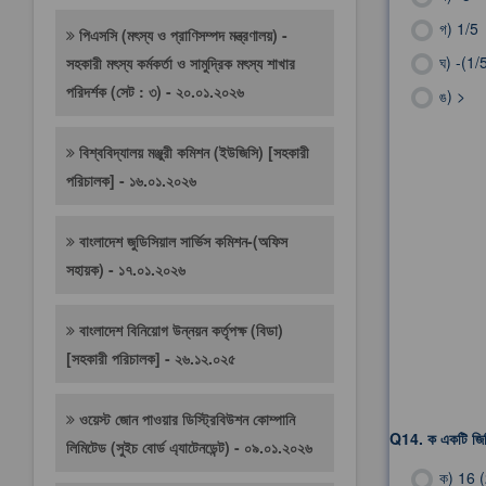
গ)
1/5
পিএসসি (মৎস্য ও প্রাণিসম্পদ মন্ত্রণালয়) -
ঘ)
-(1/
সহকারী মৎস্য কর্মকর্তা ও সামুদ্রিক মৎস্য শাখার
পরিদর্শক (সেট : ৩) - ২০.০১.২০২৬
ঙ)
>
বিশ্ববিদ্যালয় মঞ্জুরী কমিশন (ইউজিসি) [সহকারী
পরিচালক] - ১৬.০১.২০২৬
বাংলাদেশ জুডিসিয়াল সার্ভিস কমিশন-(অফিস
সহায়ক) - ১৭.০১.২০২৬
বাংলাদেশ বিনিয়োগ উন্নয়ন কর্তৃপক্ষ (বিডা)
[সহকারী পরিচালক] - ২৬.১২.০২৫
ওয়েস্ট জোন পাওয়ার ডিস্ট্রিবিউশন কোম্পানি
Q14.
ক একটি জিন
লিমিটেড (সুইচ বোর্ড এ্যাটেনডেন্ট) - ০৯.০১.২০২৬
ক)
16 