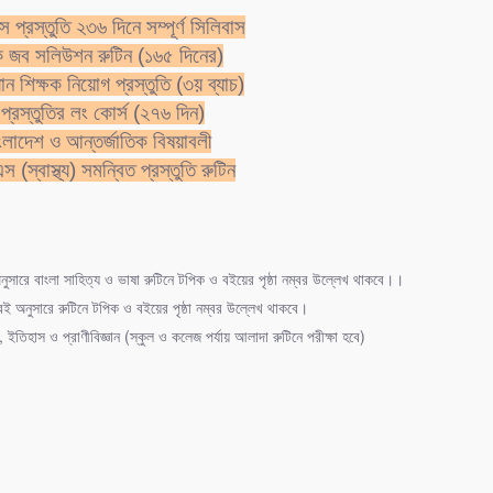
প্রস্তুতি ২৩৬ দিনে সম্পূর্ণ সিলিবাস
ক জব সলিউশন রুটিন (১৬৫ দিনের)
ান শিক্ষক নিয়োগ প্রস্তুতি (৩য় ব্যাচ)
প্রস্তুতির লং কোর্স (২৭৬ দিন)
াংলাদেশ ও আন্তর্জাতিক বিষয়াবলী
রা কত 3/4 হবে?
 (স্বাস্থ্য) সমন্বিত প্রস্তুতি রুটিন
0%
%
%
ুসারে বাংলা সাহিত্য ও ভাষা রুটিনে টপিক ও বইয়ের পৃষ্ঠা নম্বর উল্লেখ থাকবে।।
%
ই অনুসারে রুটিনে টপিক ও বইয়ের পৃষ্ঠা নম্বর উল্লেখ থাকবে।
, ইতিহাস ও প্রাণীবিজ্ঞান (স্কুল ও কলেজ পর্যায় আলাদা রুটিনে পরীক্ষা হবে)