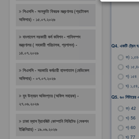
পিএসসি - সংস্কৃতি বিষয়ক মন্ত্রণালয় (প্রটোকল
অফিসার) - ১৫.০৭.২০২৬
বাংলাদেশ সরকারী কর্ম কমিশন - পানিসম্পদ
মন্ত্রণালয় ( সহকারী পরিচালক, প্রশাসন) -
Q4.
একটি ট্রেন ঘ
১৪.০৭.২০২৬
ক)
১,৫৪
খ)
১৫,৪
পিএসসি - সরকারি কর্মচারী হাসপাতাল (মেডিকেল
গ)
১৫৪
অফিসার) - ০৭.০৭.২০২৬
ঘ)
১,৫৪
যুব উন্নয়ন অধিদপ্তর (অফিস সহায়ক) -
Q5.
৬০ লিটারের 
২৭.০৬.২০২৬
ক)
42
খ)
56
ঢাকা ম্যাস ট্রানজিট কোম্পানি লিমিটেড (সেকশন
গ)
60
ইঞ্জিনিয়ার) - ১৯.০৬.২০২৬
ঘ)
77