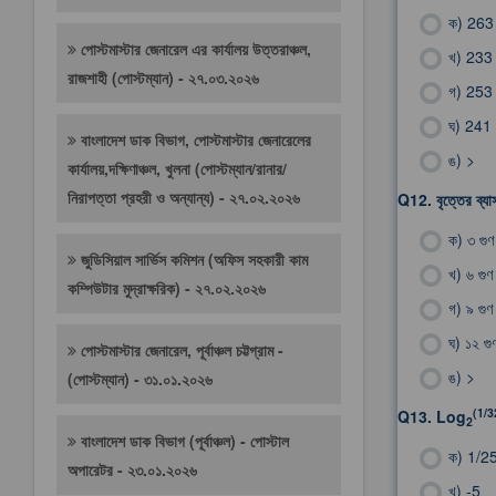
ক)
263
পোস্টমাস্টার জেনারেল এর কার্যালয় উত্তরাঞ্চল,
খ)
233
রাজশাহী (পোস্টম্যান) - ২৭.০৩.২০২৬
গ)
253
ঘ)
241
বাংলাদেশ ডাক বিভাগ, পোস্টমাস্টার জেনারেলের
ঙ)
>
কার্যালয়,দক্ষিণাঞ্চল, খুলনা (পোস্টম্যান/রানার/
নিরাপত্তা প্রহরী ও অন্যান্য) - ২৭.০২.২০২৬
Q12.
বৃত্তের ব্য
ক)
৩ গুণ
জুডিসিয়াল সার্ভিস কমিশন (অফিস সহকারী কাম
খ)
৬ গুণ
কম্পিউটার মুদ্রাক্ষরিক) - ২৭.০২.২০২৬
গ)
৯ গুণ
ঘ)
১২ গু
পোস্টমাস্টার জেনারেল, পূর্বাঞ্চল চট্টগ্রাম -
ঙ)
>
(পোস্টম্যান) - ৩১.০১.২০২৬
(1/3
Q13.
Log
2
বাংলাদেশ ডাক বিভাগ (পূর্বাঞ্চল) - পোস্টাল
ক)
1/2
অপারেটর - ২৩.০১.২০২৬
খ)
-5