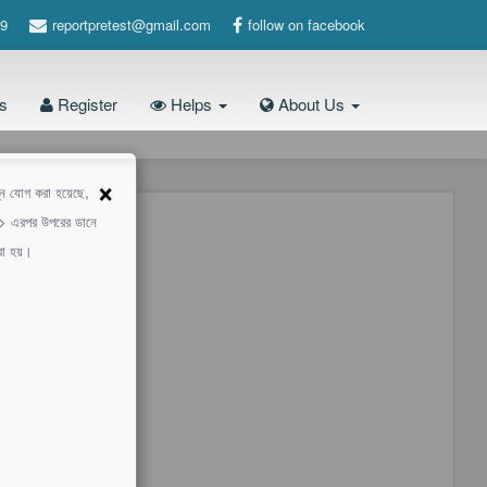
9
reportpretest@gmail.com
follow on facebook
s
Register
Helps
About Us
×
শ্ন যোগ করা হয়েছে,
 -> এরপর উপরের ডানে
করা হয়।