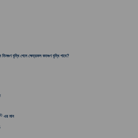
াস তিনগুণ বৃদ্ধি পেলে ক্ষেত্রফল কতগুণ বৃদ্ধি পাবে?
ণ
2)
এর মান
5