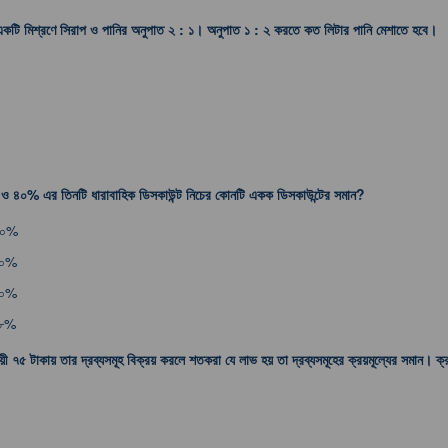
একটি মিশ্রণে সিরাপ ও পানির অনুপাত ২ : ১। অনুপাত ১ : ২ করতে কত লিটার পানি মেশাতে হবে।
৪০% এর তিনটি ধারাবাহিক ডিসকাউন্ট নিচের কোনটি একক ডিসকাউন্টের সমান?
০০%
৮০%
০০%
২৮%
ী ৭৫ টাকায় তার দ্রব্যসমূহ বিক্রয় করলে শতকরা যে লাভ হয় তা দ্রব্যসমূহের ক্রয়মূল্যের সমান। ক্