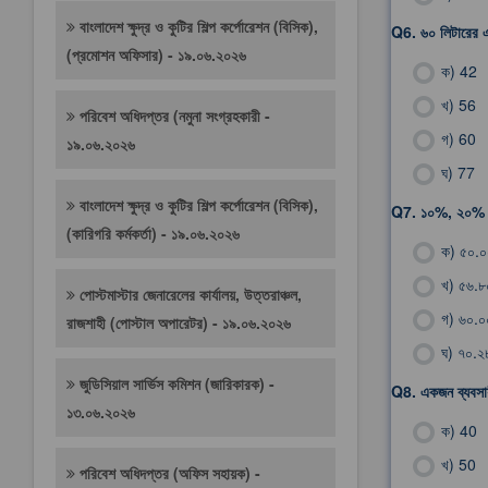
বাংলাদেশ ক্ষুদ্র ও কুটির শিল্প কর্পোরেশন (বিসিক),
Q6.
৬০ লিটারের 
(প্রমোশন অফিসার) - ১৯.০৬.২০২৬
ক)
42
খ)
56
পরিবেশ অধিদপ্তর (নমুনা সংগ্রহকারী -
গ)
60
১৯.০৬.২০২৬
ঘ)
77
বাংলাদেশ ক্ষুদ্র ও কুটির শিল্প কর্পোরেশন (বিসিক),
Q7.
১০%, ২০% ও 
(কারিগরি কর্মকর্তা) - ১৯.০৬.২০২৬
ক)
৫০.
খ)
৫৬.
পোস্টমাস্টার জেনারেলের কার্যালয়, উত্তরাঞ্চল,
গ)
৬০.
রাজশাহী (পোস্টাল অপারেটর) - ১৯.০৬.২০২৬
ঘ)
৭০.
জুডিসিয়াল সার্ভিস কমিশন (জারিকারক) -
Q8.
একজন ব্যবসায়
১৩.০৬.২০২৬
ক)
40
খ)
50
পরিবেশ অধিদপ্তর (অফিস সহায়ক) -