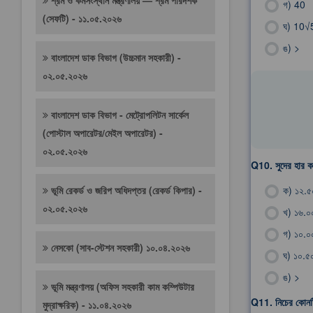
শ্রম ও কর্মসংস্থান মন্ত্রণালয় — শ্রম পরিদর্শক
গ)
40
(সেফটি) - ১১.০৫.২০২৬
ঘ)
10√
ঙ)
>
বাংলাদেশ ডাক বিভাগ (উচ্চমান সহকারী) -
০২.০৫.২০২৬
বাংলাদেশ ডাক বিভাগ - মেট্রোপলিটন সার্কেল
(পোস্টাল অপারেটর/মেইল অপারেটর) -
০২.০৫.২০২৬
Q10.
সুদের হার 
ভূমি রেকর্ড ও জরিপ অধিদপ্তর (রেকর্ড কিপার) -
ক)
১২.
০২.০৫.২০২৬
খ)
১৬.
গ)
১০.
নেসকো (সাব-স্টেশন সহকারী) ১০.০৪.২০২৬
ঘ)
১০.
ঙ)
>
ভূমি মন্ত্রণালয় (অফিস সহকারী কাম কম্পিউটার
Q11.
নিচের কোনট
মুদ্রাক্ষরিক) - ১১.০৪.২০২৬