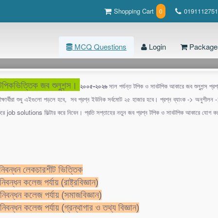
Shopping Cart
0191112751
0
MCQ Questions
Login
Package
পিকভিত্তিক জব শুলুশন্স।
২০০৫-২০২৬
সাল পর্যন্ত টপিক ও সাবটপিক আকারে জব শুলুশন্স প্র
মাদকদ্রব্য নিয়ন্ত্রণ অধিদপ্তর (ওয়েরলেস অপারেটর) - ১৯-০২-২০২১ (70 টি প্রশ্ন )
্ষার্থীরা শুধু এইগুলো পড়লে হবে, সব প্রশ্ন ইউনিক সর্বমোট ২৫ হাজার হবে। প্রশ্ন ব্যাংক -> অনুশীলন
করে job solutions ফিল্টার করে নিবেন। প্রতি সপ্তাহের নতুন জব প্রশ্ন টপিক ও সাবটপিক আকারে যোগ 
ubject Page
2
1 = 0 হলে x
মান কত ?
নিবন্ধন লেকচারশীট ভিত্তিক
0
বন্ধন কলেজ পর্যায় (রাষ্ট্রবিজ্ঞান)
00
িবন্ধন কলেজ পর্যায় (সমাজবিজ্ঞান)
িবন্ধন কলেজ পর্যায় (গ্রন্থাগার ও তথ্য বিজ্ঞান)
 ৪০% এর সাথে ৪২ যোগ করলে যোগফল হয় ঐ সংখ্যাটি সংখ্যাটি কত?