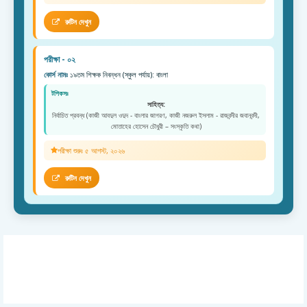
রুটিন দেখুন
পরীক্ষা - ০২
কোর্স নামঃ
১৯তম শিক্ষক নিবন্ধন (স্কুল পর্যায়): বাংলা
টপিকসঃ
সাহিত্য:
নির্বাচিত প্রবন্ধ (কাজী আবদুল ওদুদ - বাংলার জাগরণ, কাজী নজরুল ইসলাম - রাজবন্দীর জবানবন্দী,
মোতাহের হোসেন চৌধুরী – সংস্কৃতি কথা)
পরীক্ষা শুরুঃ ৫ আগস্ট, ২০২৬
রুটিন দেখুন