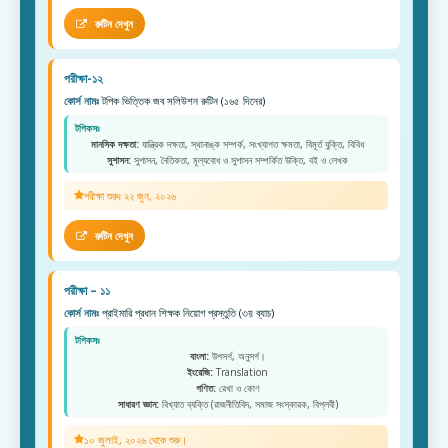
রুটিন দেখুন
পরীক্ষা-১২
কোর্স নামঃ
টপিক ভিত্তিক জব সলিউশন রুটিন (১৬৫ দিনের)
টপিকসঃ
মানসিক দক্ষতা:
যান্ত্রিক দক্ষতা, স্থানাঙ্ক সম্পর্ক, সংখ্যাগত ক্ষমতা, বিমূর্ত যুক্তি, বিবিধ
সুশাসন:
সুশাসন, নৈতিকতা, মূল্যবোধ ও সুশাসন সম্পর্কিত উক্তি, বই ও লেখক
পরীক্ষা শুরুঃ ২২ জুন, ২০২৬
রুটিন দেখুন
পরীক্ষা – ১১
কোর্স নামঃ
প্রাইমারি প্রধান শিক্ষক নিয়োগ প্রস্তুতি (৩য় ব্যাচ)
টপিকসঃ
বাংলা:
উপসর্গ, অনুসর্গ।
ইংরেজি:
Translation
গণিত:
রেখা ও কোণ
সাধারণ জ্ঞান:
বিখ্যাত ব্যক্তি (রাজনীতিবিদ, সমাজ সংস্কারক, বিপ্লবী)
১০ জুলাই, ২০২৬ থেকে শুরু।