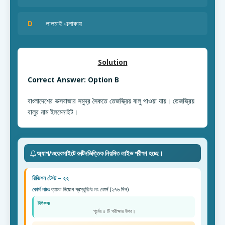
D
লালমাই এলাকায়
Solution
Correct Answer: Option B
বাংলাদেশের কক্সবাজার সমুদ্র সৈকতে তেজস্ক্রিয় বালু পাওয়া যায়। তেজস্ক্রিয়
বালুর নাম ইলমেনাইট।
অ্যাপ/ওয়েবসাইটে রুটিনভিত্তিক নিয়মিত লাইভ পরীক্ষা হচ্ছে।
রিভিশন টেস্ট – ২২
কোর্স নামঃ
ব্যাংক নিয়োগ প্রস্তুতি'র লং কোর্স (২৭৬ দিন)
টপিকসঃ
পূর্বের ৫ টি পরীক্ষার উপর।