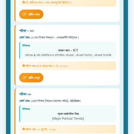
এই রুটিনের সাথে ৩ বার ভোকাবুলারি রিভিশন।
রুটিন দেখুন
পরীক্ষা – ৯৩
কোর্স নামঃ
১৯ তম শিক্ষক নিবন্ধন - লেকচারশীট ভিত্তিক।
টপিকসঃ
সাধারণ জ্ঞান – ICT
ডাটাবেজ & ডাটা কমিউনিকেশন কম্পিউটার নেটওয়ার্ক, নেটওয়ার্ক ডিভাইস, নেটওয়ার্ক টপোলজি
পরীক্ষা শুরুঃ (৫ম ব্যাচ) শুরু ৫ মে, ২০২৬।
রুটিন দেখুন
পরীক্ষা-০৮
কোর্স নামঃ
১৯তম শিক্ষক নিবন্ধন (কলেজ পর্যায়)- রাষ্ট্রবিজ্ঞান
টপিকসঃ
প্রধান রাজনৈতিক বিষয়
[Major Political Trends]
পরীক্ষা শুরুঃ ১২ জুলাই, ২০২৬