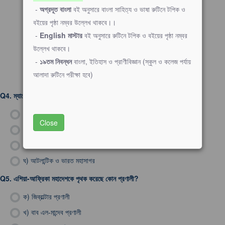
-
অগ্রদূত বাংলা
বই অনুসারে বাংলা সাহিত্য ও ভাষা রুটিনে টপিক ও
বইয়ের পৃষ্ঠা নম্বর উল্লেখ থাকবে।।
-
English মাস্টার
বই অনুসারে রুটিনে টপিক ও বইয়ের পৃষ্ঠা নম্বর
উল্লেখ থাকবে।
-
১৯তম নিবন্ধন
বাংলা, ইতিহাস ও প্রাণীবিজ্ঞান (স্কুল ও কলেজ পর্যায়
আলাদা রুটিনে পরীক্ষা হবে)
Q4.
ম্যাগেলান প্রণালী কোন দুটি মহাসাগরকে সংযুক্ত করেছে?
ক)
প্রশান্ত ও দক্ষিণ মহাসাগর
Close
খ)
আটলান্টিক ও প্রশান্ত মহাসাগর
গ)
অ্যান্টার্কটিক ও ভারত মহাসাগর
ঘ)
আটলান্টিক ও ভারত মহাসাগর
Q5.
এশিয়া-আফ্রিকা মহাদেশকে পৃথক করেছে কোন প্রণালী?
ক)
জিব্রাল্টার প্রণালী
খ)
বাব এল-মান্দেব প্রণালী