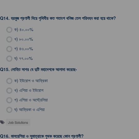
Q14.
হরমুজ প্রণালী দিয়ে পৃথিবীর কত শতাংশ খনিজ তেল পরিবহন করা হয়ে থাকে?
ক)
৪০.০০%
খ)
৮০.০০%
গ)
৪৩.০০%
ঘ)
৭৭.০০%
Q15.
লোহিত সাগর যে দুটি মহাদেশকে আলাদা করেছে-
ক)
ইউরোপ ও আফ্রিকা
খ)
এশিয়া ও ইউরোপ
গ)
এশিয়া ও অস্ট্রেলিয়া
ঘ)
আফ্রিকা ও এশিয়া
Job Solutions
Q16.
মালয়েশিয়া ও সুমাত্রাকে পৃথক করেছে কোন প্রণালী?