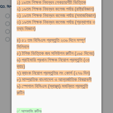
১) ১৯তম শিক্ষক নিবন্ধন লেকচারশীট ভিত্তিক
Q3.
বিশ্বের কোন প্রণালী প্রশান্ত মহাসাগরকে ভারত মহাসাগরের সাথে যুক্ত করে?
২) ১৯তম শিক্ষক নিবন্ধন কলেজ পর্যায় (রাষ্ট্রবিজ্ঞান)
ক)
মালাক্কা প্রণালী
৩) ১৯তম শিক্ষক নিবন্ধন কলেজ পর্যায় (সমাজবিজ্ঞান)
৩) ১৯তম শিক্ষক নিবন্ধন কলেজ পর্যায় (গ্রন্থাগার ও
খ)
সুন্দা প্রণালী
তথ্য বিজ্ঞান)
গ)
বাব এল মান্দেব প্রণালী
ঘ)
হর্মুজ প্রণালী
৪) ৫১ তম বিসিএস প্রস্তুতি ২৩৬ দিনে সম্পূর্ণ
সিলিবাস
৫) টপিক ভিত্তিক জব সলিউশন রুটিন (১৬৫ দিনের)
৬) প্রাইমারি প্রধান শিক্ষক নিয়োগ প্রস্তুতি (৩য়
ব্যাচ)
৭) ব্যাংক নিয়োগ প্রস্তুতির লং কোর্স (২৭৬ দিন)
৮) সাম্প্রতিক বাংলাদেশ ও আন্তর্জাতিক বিষয়াবলী
৯) স্পেশাল বিসিএস (স্বাস্থ্য) সমন্বিত প্রস্তুতি
রুটিন
✅ আপকামিং রুটিনঃ