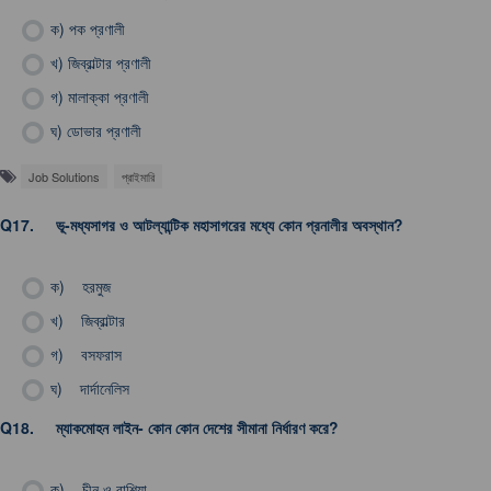
ক)
পক প্রণালী
খ)
জিব্রাল্টার প্রণালী
গ)
মালাক্কা প্রণালী
ঘ)
ডোভার প্রণালী
Job Solutions
প্রাইমারি
Q17.
ভূ-মধ্যসাগর ও আটল্যান্টিক মহাসাগরের মধ্যে কোন প্রনালীর অবস্থান?
ক)
হরমুজ
খ)
জিব্রাল্টার
গ)
বসফরাস
ঘ)
দার্দানেলিস
Q18.
ম্যাকমোহন লাইন- কোন কোন দেশের সীমানা নির্ধারণ করে?
ক)
চীন ও রাশিয়া