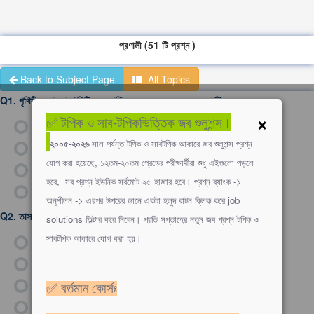
প্রণালী (51 টি প্রশ্ন )
Back to Subject Page
All Topics
Q1.
পৃথিবীর কোন প্রণালিটি তেল বাণিজ্যের জন্য অত্যন্ত গুরুত্বপূর্ণ?
×
✅ টপিক ও সাব-টপিকভিত্তিক জব শুলুশন্স।
ক)
বসফরাস
২০০৫-২০২৬
সাল পর্যন্ত টপিক ও সাবটপিক আকারে জব শুলুশন্স প্রশ্ন
খ)
সুয়েজ
যোগ করা হয়েছে, ১২তম-২০তম গ্রেডের পরীক্ষার্থীরা শুধু এইগুলো পড়লে
গ)
হরমুজ
হবে, সব প্রশ্ন ইউনিক সর্বমোট ২৫ হাজার হবে। প্রশ্ন ব্যাংক ->
ঘ)
জিব্রাল্টার
অনুশীলন -> এরপর উপরের ডানে একটা হলুদ বাটন ক্লিক করে job
Q2.
তাসমান সাগর ও প্রশান্ত মহাসগরকে যুক্ত করেছে কোন প্রণালি?
solutions ফিল্টার করে নিবেন। প্রতি সপ্তাহের নতুন জব প্রশ্ন টপিক ও
সাবটপিক আকারে যোগ করা হয়।
ক)
কুক
খ)
হরমুজ
গ)
পক
✅ বর্তমান কোর্সঃ
ঘ)
মালাক্কা