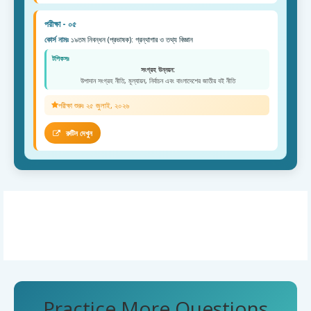
পরীক্ষা - ০৫
কোর্স নামঃ
১৯তম নিবন্ধন (প্রভাষক): গ্রন্থাগার ও তথ্য বিজ্ঞান
টপিকসঃ
সংগ্রহ উন্নয়ন:
উপাদান সংগ্রহ নীতি, মূল্যায়ন, নির্বাচন এবং বাংলাদেশের জাতীয় বই নীতি
পরীক্ষা শুরুঃ ২৫ জুলাই, ২০২৬
রুটিন দেখুন
Practice More Questions