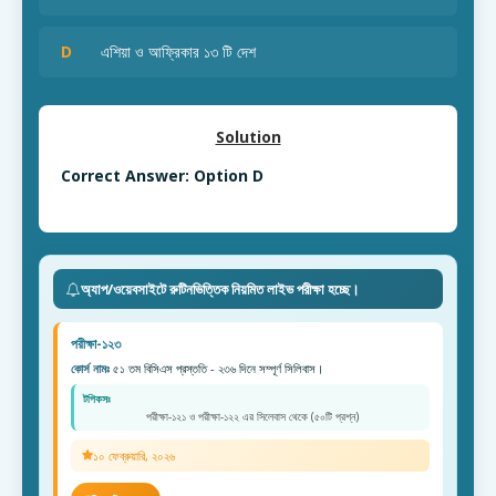
D
এশিয়া ও আফ্রিকার ১৩ টি দেশ
Solution
Correct Answer: Option D
অ্যাপ/ওয়েবসাইটে রুটিনভিত্তিক নিয়মিত লাইভ পরীক্ষা হচ্ছে।
পরীক্ষা-১২৩
কোর্স নামঃ
৫১ তম বিসিএস প্রস্ততি - ২৩৬ দিনে সম্পূর্ণ সিলিবাস।
টপিকসঃ
পরীক্ষা-১২১ ও পরীক্ষা-১২২ এর সিলেবাস থেকে (৫০টি প্রশ্ন)
১০ ফেব্রুয়ারি, ২০২৬