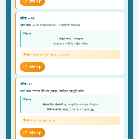
রুটিন দেখুন
পরীক্ষা – ৯৪
কোর্স নামঃ
১৯ তম শিক্ষক নিবন্ধন - লেকচারশীট ভিত্তিক।
টপিকসঃ
সাধারণ জ্ঞান – বাংলাদেশ
বাংলাদেশের অর্থনীতি ও শিল্প-বাণিজ্য
পরীক্ষা শুরুঃ (৫ম ব্যাচ) শুরু ৫ মে, ২০২৬।
রুটিন দেখুন
পরীক্ষা-২৪
কোর্স নামঃ
স্পেশাল বিসিএস (স্বাস্থ্য) সমন্বিত প্রস্তুতি রুটিন
টপিকসঃ
আন্তর্জাতিক বিষয়াবলি-৫:
সাম্প্রতিক ও চলমান ঘটনাপ্রবাহ
রিভিশন এক্সাম:
Anatomy & Physiology
পরীক্ষা শুরুঃ ২৫ জুন, ২০২৬
রুটিন দেখুন