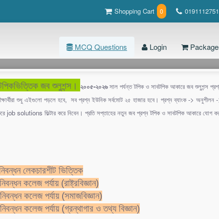
Shopping Cart
0191112751
0
MCQ Questions
Login
Package
পিকভিত্তিক জব শুলুশন্স।
২০০৫-২০২৬
সাল পর্যন্ত টপিক ও সাবটপিক আকারে জব শুলুশন্স প্র
বিভিন্ন যুদ্ধ (3 টি প্রশ্ন )
্ষার্থীরা শুধু এইগুলো পড়লে হবে, সব প্রশ্ন ইউনিক সর্বমোট ২৫ হাজার হবে। প্রশ্ন ব্যাংক -> অনুশীলন
করে job solutions ফিল্টার করে নিবেন। প্রতি সপ্তাহের নতুন জব প্রশ্ন টপিক ও সাবটপিক আকারে যোগ 
ubject Page
িক্ষিপ্ত আণবিক
া
 বয়
নিবন্ধন লেকচারশীট ভিত্তিক
্রয়ার
বন্ধন কলেজ পর্যায় (রাষ্ট্রবিজ্ঞান)
াড
িবন্ধন কলেজ পর্যায় (সমাজবিজ্ঞান)
িবন্ধন কলেজ পর্যায় (গ্রন্থাগার ও তথ্য বিজ্ঞান)
বোমার আবিষ্কারক কে?