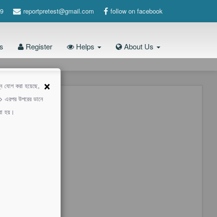
9
reportpretest@gmail.com
follow on facebook
s
Register
Helps
About Us
×
শ্ন যোগ করা হয়েছে,
 -> এরপর উপরের ডানে
করা হয়।