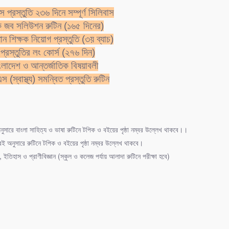
প্রস্তুতি ২৩৬ দিনে সম্পূর্ণ সিলিবাস
স্টাইন
ক জব সলিউশন রুটিন (১৬৫ দিনের)
েনবাগ
ান শিক্ষক নিয়োগ প্রস্তুতি (৩য় ব্যাচ)
প্রস্তুতির লং কোর্স (২৭৬ দিন)
টন
াংলাদেশ ও আন্তর্জাতিক বিষয়াবলী
হেমার
 (স্বাস্থ্য) সমন্বিত প্রস্তুতি রুটিন
ধ কোন সালে সংঘটিত হয়?
৫৭
ুসারে বাংলা সাহিত্য ও ভাষা রুটিনে টপিক ও বইয়ের পৃষ্ঠা নম্বর উল্লেখ থাকবে।।
৯৯
ই অনুসারে রুটিনে টপিক ও বইয়ের পৃষ্ঠা নম্বর উল্লেখ থাকবে।
৩৮
, ইতিহাস ও প্রাণীবিজ্ঞান (স্কুল ও কলেজ পর্যায় আলাদা রুটিনে পরীক্ষা হবে)
৫৭