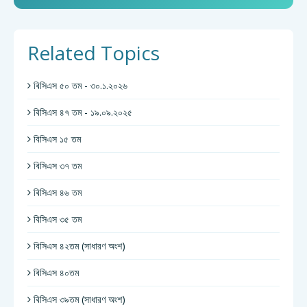
Related Topics
বিসিএস ৫০ তম - ৩০.১.২০২৬
বিসিএস ৪৭ তম - ১৯.০৯.২০২৫
বিসিএস ১৫ তম
বিসিএস ৩৭ তম
বিসিএস ৪৬ তম
বিসিএস ৩৫ তম
বিসিএস ৪২তম (সাধারণ অংশ)
বিসিএস ৪০তম
বিসিএস ৩৯তম (সাধারণ অংশ)