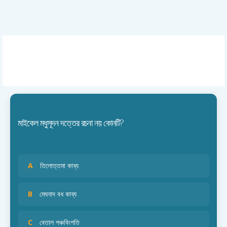
মাইকেল মধুসূদন দত্তের রচনা নয় কোনটি?
A
তিলোত্তমা কাব্য
B
মেঘনাদ বধ কাব্য
C
বেতাল পঞ্চবিংশতি