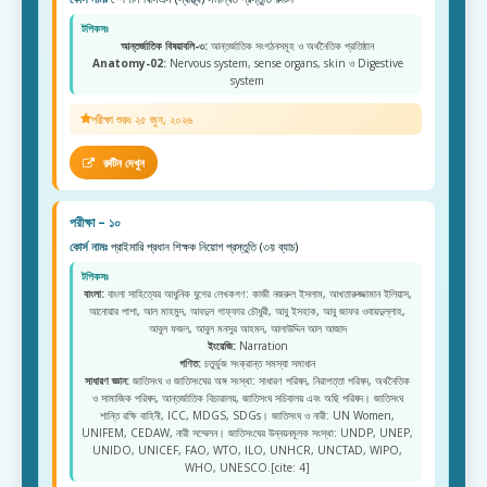
টপিকসঃ
আন্তর্জাতিক বিষয়াবলি-৩:
আন্তর্জাতিক সংগঠনসমূহ ও অর্থনৈতিক প্রতিষ্ঠান
Anatomy-02:
Nervous system, sense organs, skin ও Digestive
system
পরীক্ষা শুরুঃ ২৫ জুন, ২০২৬
রুটিন দেখুন
পরীক্ষা – ১০
কোর্স নামঃ
প্রাইমারি প্রধান শিক্ষক নিয়োগ প্রস্তুতি (৩য় ব্যাচ)
টপিকসঃ
বাংলা:
বাংলা সাহিত্যের আধুনিক যুগের লেখকগণ: কাজী নজরুল ইসলাম, আখতারুজ্জামান ইলিয়াস,
আনোয়ার পাশা, আল মাহমুদ, আবদুল গাফ্ফার চৌধুরী, আবু ইসহাক, আবু জাফর ওবায়দুল্লাহ,
আবুল ফজল, আবুল মনসুর আহমদ, আলাউদ্দিন আল আজাদ
ইংরেজি:
Narration
গণিত:
চতুর্ভুজ সংক্রান্ত সমস্যা সমাধান
সাধারণ জ্ঞান:
জাতিসংঘ ও জাতিসংঘের অঙ্গ সংস্থা: সাধারণ পরিষদ, নিরাপত্তা পরিষদ, অর্থনৈতিক
ও সামাজিক পরিষদ, আন্তর্জাতিক বিচারালয়, জাতিসংঘ সচিবালয় এবং অছি পরিষদ। জাতিসংঘ
শান্তি রক্ষি বাহিনী, ICC, MDGS, SDGs। জাতিসংঘ ও নারী: UN Women,
UNIFEM, CEDAW, নারী সম্মেলন। জাতিসংঘের উন্নয়নমূলক সংস্থা: UNDP, UNEP,
UNIDO, UNICEF, FAO, WTO, ILO, UNHCR, UNCTAD, WIPO,
WHO, UNESCO.[cite: 4]