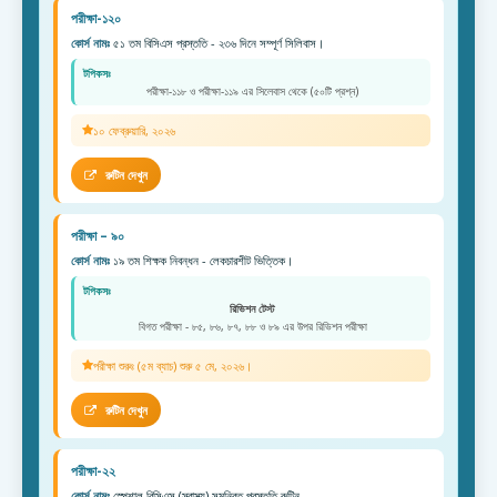
পরীক্ষা-১২০
কোর্স নামঃ
৫১ তম বিসিএস প্রস্ততি - ২৩৬ দিনে সম্পূর্ণ সিলিবাস।
টপিকসঃ
পরীক্ষা-১১৮ ও পরীক্ষা-১১৯ এর সিলেবাস থেকে (৫০টি প্রশ্ন)
১০ ফেব্রুয়ারি, ২০২৬
রুটিন দেখুন
পরীক্ষা – ৯০
কোর্স নামঃ
১৯ তম শিক্ষক নিবন্ধন - লেকচারশীট ভিত্তিক।
টপিকসঃ
রিভিশন টেস্ট
বিগত পরীক্ষা - ৮৫, ৮৬, ৮৭, ৮৮ ও ৮৯ এর উপর রিভিশন পরীক্ষা
পরীক্ষা শুরুঃ (৫ম ব্যাচ) শুরু ৫ মে, ২০২৬।
রুটিন দেখুন
পরীক্ষা-২২
কোর্স নামঃ
স্পেশাল বিসিএস (স্বাস্থ্য) সমন্বিত প্রস্তুতি রুটিন