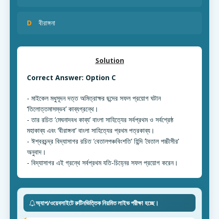
D
বীরাঙ্গনা
Solution
Correct Answer: Option C
- মাইকেল মধুসূদন দত্ত অমিত্রাক্ষর ছন্দের সফল প্রয়োগ ঘটান
‘তিলোত্তমাসম্ভব’ কাব্যগ্রন্থে।
- তার রচিত ‘মেঘনাদবধ কাব্য’ বাংলা সাহিত্যের সর্বপ্রথম ও সর্বশ্রেষ্ঠ
মহাকাব্য এবং ‘বীরাঙ্গনা’ বাংলা সাহিত্যের প্রথম পত্রকাব্য।
- ঈশ্বরচন্দ্র বিদ্যাসাগর রচিত ‘বেতালপঞ্চবিংশতি’ হিন্দি ‘বৈতাল পচ্চীসীর’
অনুবাদ।
- বিদ্যাসাগর এই গ্রন্থে সর্বপ্রথম যতি-চিহ্নের সফল প্রয়োগ করেন।
অ্যাপ/ওয়েবসাইটে রুটিনভিত্তিক নিয়মিত লাইভ পরীক্ষা হচ্ছে।