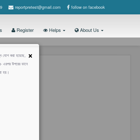
9
reportpretest@gmail.com
follow on facebook
s
Register
Helps
About Us
×
শ্ন যোগ করা হয়েছে,
 -> এরপর উপরের ডানে
করা হয়।