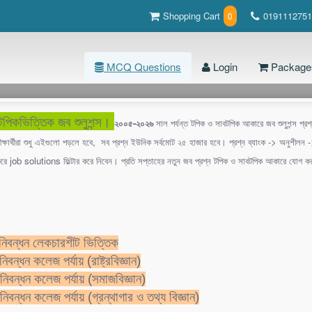
Shopping Cart
0191112751
0
MCQ Questions
Login
Package
পিকভিত্তিক জব শুলুশন্স।
২০০৫-২০২৬
সাল পর্যন্ত টপিক ও সাবটপিক আকারে জব শুলুশন্স প্র
বিসিএস ৩৩ তম (100 টি প্রশ্ন )
্ষার্থীরা শুধু এইগুলো পড়লে হবে, সব প্রশ্ন ইউনিক সর্বমোট ২৫ হাজার হবে। প্রশ্ন ব্যাংক -> অনুশীলন
করে job solutions ফিল্টার করে নিবেন। প্রতি সপ্তাহের নতুন জব প্রশ্ন টপিক ও সাবটপিক আকারে যোগ 
ubject Page
োন ছবি 'কোলকাতা ফিল্ম ফেস্টিভাল' পুরস্কার লাভ করে?[তৎকালীন সাম্প্রতিক প্রশ্ন]
এগার জন
া
নিবন্ধন লেকচারশীট ভিত্তিক
তোরা মানুষ
বন্ধন কলেজ পর্যায় (রাষ্ট্রবিজ্ঞান)
জেনোসাইড
িবন্ধন কলেজ পর্যায় (সমাজবিজ্ঞান)
িবন্ধন কলেজ পর্যায় (গ্রন্থাগার ও তথ্য বিজ্ঞান)
িশ্বকাপ ফুটবল কোথায় অনুষ্ঠিত হয়েছিল ?