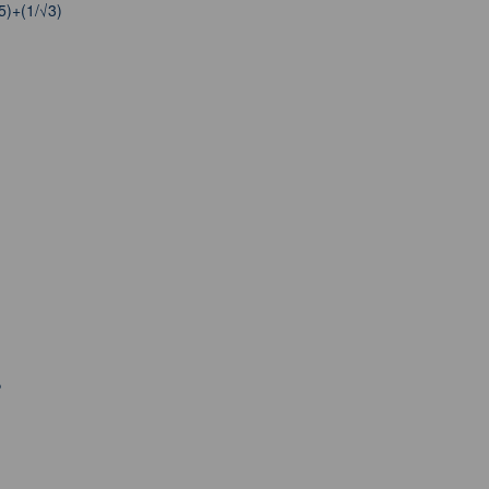
5)+(1/√3)
?