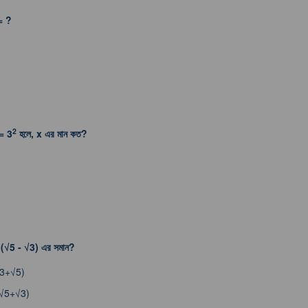
= ?
2
= 3
হলে, x এর মান কত?
ি (√5 - √3) এর সমান?
√3+√5)
2√5+√3)