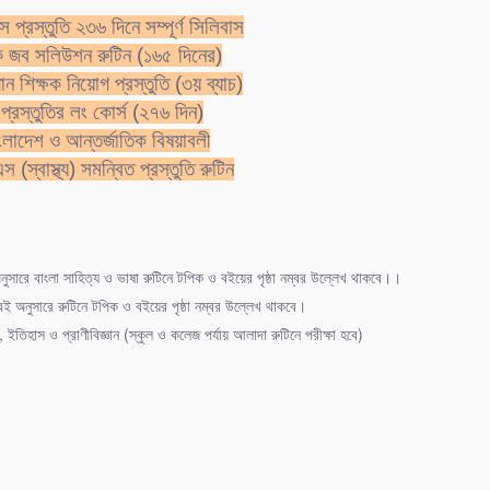
প্রস্তুতি ২৩৬ দিনে সম্পূর্ণ সিলিবাস
ক জব সলিউশন রুটিন (১৬৫ দিনের)
র
ান শিক্ষক নিয়োগ প্রস্তুতি (৩য় ব্যাচ)
টিনা
প্রস্তুতির লং কোর্স (২৭৬ দিন)
ল
াংলাদেশ ও আন্তর্জাতিক বিষয়াবলী
রাজধানী কোথায়?
 (স্বাস্থ্য) সমন্বিত প্রস্তুতি রুটিন
 উত্তর
দক্ষিণ
ুসারে বাংলা সাহিত্য ও ভাষা রুটিনে টপিক ও বইয়ের পৃষ্ঠা নম্বর উল্লেখ থাকবে।।
বাংলা নগর
ই অনুসারে রুটিনে টপিক ও বইয়ের পৃষ্ঠা নম্বর উল্লেখ থাকবে।
, ইতিহাস ও প্রাণীবিজ্ঞান (স্কুল ও কলেজ পর্যায় আলাদা রুটিনে পরীক্ষা হবে)