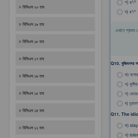
গ)
x²/³
বিসিএস ২০ তম
ঘ)
x³/²
বিসিএস ১৯ তম
এখানে প্রথম ৩০
বিসিএস ১৮ তম
বিসিএস ১৭ তম
Q10.
মুজিবনগর অ
ক)
যশোর
বিসিএস ১৬ তম
খ)
কুষ্টিয়া
বিসিএস ১৫ তম
গ)
মেহের
ঘ)
চুয়াডাঙ
বিসিএস ১৪ তম
Q11.
The idi
ক)
stay
বিসিএস ১২ তম
খ)
tole