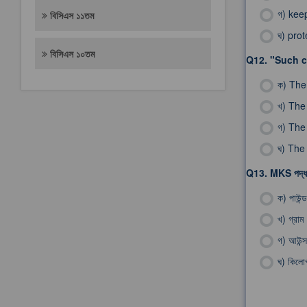
গ)
keep
বিসিএস ১১তম
ঘ)
prot
বিসিএস ১০তম
Q12.
"Such c
ক)
The
খ)
The 
গ)
The 
ঘ)
The 
Q13.
MKS পদ্ধ
ক)
পাউন্ড
খ)
গ্রাম
গ)
আউন্স
ঘ)
কিলোগ