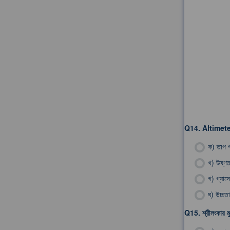
Q14.
Altimete
ক)
তাপ প
খ)
উষ্ণত
গ)
গ্যাসে
ঘ)
উচ্চতা
Q15.
শ্রীলংকার মু