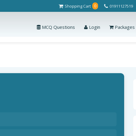
Shopping Cart
01911127519
0
MCQ Questions
Login
Packages