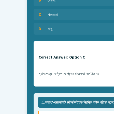
B
সেমুতাং
C
মাগুরছড়া
D
সাঙ্গু
Correct Answer: Option C
গ্যাসক্ষেত্রে অগ্নিকাণ্ড প্রথম মাগুরছড়া সংগঠিত হয়
অ্যাপ/ওয়েবসাইটে রুটিনভিত্তিক নিয়মিত লাইভ পরীক্ষা হচ্ছ