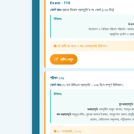
Exam - 110
কোর্স নামঃ
ব্যাংক নিয়োগ প্রস্তুতি'র লং কোর্স (২৭৬ দিন)
টপিকসঃ
Ge
বাংলাদেশ ও বৈশ্বিক পরিবেশ পরিবর্তন: আবহা
প্রাকৃতিক দুর্যোগ ও ব্যব
এই রুটিনের সাথে ৩ বার ভোকাবুলারি রিভিশন।
রুটিন দেখুন
পরীক্ষা-১২১
কোর্স নামঃ
৫১ তম বিসিএস প্রস্ততি - ২৩৬ দিনে সম্পূর্ণ সিলিবাস।
টপিকসঃ
খুব গুরুত্বপূর্ণঃ
ম
গুরুত্বপূর্ণঃ
শামসুদ্দীন আবুল কালাম, শামসুর রাহমা
কম গুরুত্বপূর্ণঃ
মামুনুর রশীদ, মুহম্মদ জাফর ইকবাল, মাহবুব উল আলম চৌধুরী, মু
রহমান, মোহিতলাল মজুমদার, যতীন্দ্রনাথ স
১০ ফেব্রুয়ারি, ২০২৬