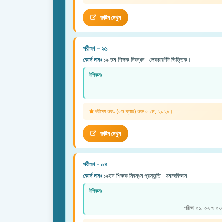
রুটিন দেখুন
পরীক্ষা – ৯১
কোর্স নামঃ
১৯ তম শিক্ষক নিবন্ধন - লেকচারশীট ভিত্তিক।
টপিকসঃ
পরীক্ষা শুরুঃ (৫ম ব্যাচ) শুরু ৫ মে, ২০২৬।
রুটিন দেখুন
পরীক্ষা - ০৪
কোর্স নামঃ
১৯তম শিক্ষক নিবন্ধন প্রস্তুতি - সমাজবিজ্ঞান
টপিকসঃ
পরীক্ষা ০১, ০২ ও ০৩-