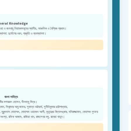
neral Knowledge
ওয়া ও জলবায়ু নিয়ামকসমূহের স্থানীয়, আঞ্চলিক ও বৈশ্বিক প্রভাব।
স্থাপনা: দুর্যোগের ধরন, প্রকৃতি ও ব্যবস্থাপনা।
বাংলা সাহিত্য
ীর মশাররফ হোসেন, দীনবন্ধু মিত্র।
ন, সিকান্দার আবু জাফর, সুকান্ত ভট্টাচার্য, সুনীতিকুমার চট্টোপাধ্যায়,
কুন্দদাস মোহাম্মদ, মোহাম্মদ ওয়াজেদ আলী, মৃত্যুঞ্জয় বিদ্যালঙ্কার, মনিরুজ্জামান, মোহাম্মদ লুৎফর
েনগুপ্ত, রফিক আজাদ, রাজিয়া খান, রাজশেখর বসু, রাবেয়া খাতুন।