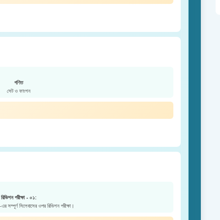
গণিত
সেট ও ফাংশন
রিভিশন পরীক্ষা - ০১:
এর সম্পূর্ণ সিলেবাসের ওপর রিভিশন পরীক্ষা।