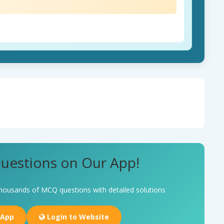
uestions on Our App!
housands of MCQ questions with detailed solutions
 App
Login to Website