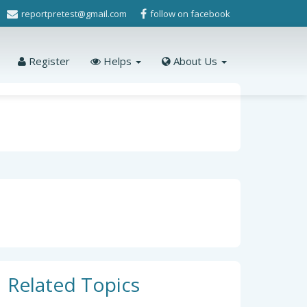
reportpretest@gmail.com
follow on facebook
Register
Helps
About Us
Related Topics