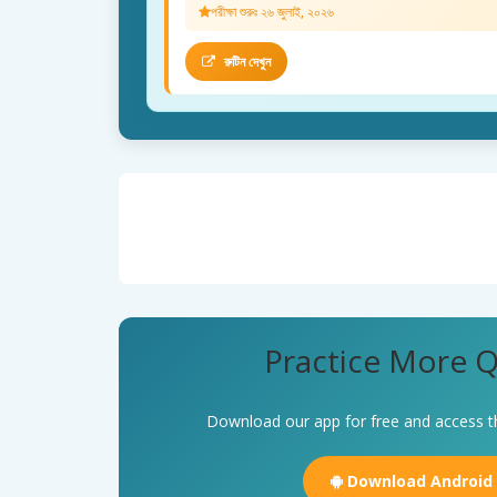
পরীক্ষা শুরুঃ ২৬ জুলাই, ২০২৬
রুটিন দেখুন
Practice More Q
Download our app for free and access t
Download Android