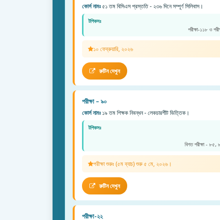
কোর্স নামঃ
৫১ তম বিসিএস প্রস্ততি - ২৩৬ দিনে সম্পূর্ণ সিলিবাস।
টপিকসঃ
পরীক্ষা-১১৮ ও পরী
১০ ফেব্রুয়ারি, ২০২৬
রুটিন দেখুন
পরীক্ষা – ৯০
কোর্স নামঃ
১৯ তম শিক্ষক নিবন্ধন - লেকচারশীট ভিত্তিক।
টপিকসঃ
বিগত পরীক্ষা - ৮৫,
পরীক্ষা শুরুঃ (৫ম ব্যাচ) শুরু ৫ মে, ২০২৬।
রুটিন দেখুন
পরীক্ষা-২২