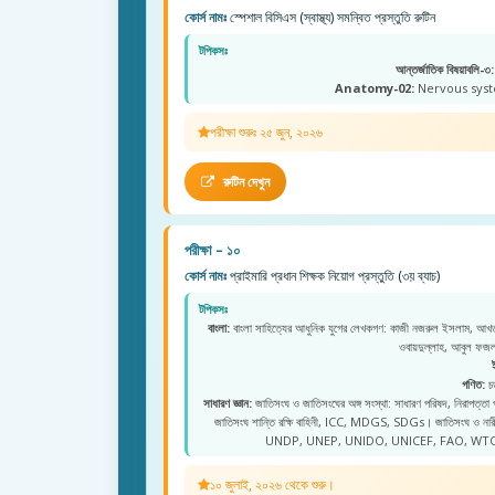
কোর্স নামঃ
স্পেশাল বিসিএস (স্বাস্থ্য) সমন্বিত প্রস্তুতি রুটিন
টপিকসঃ
আন্তর্জাতিক বিষয়াবলি-৩:
Anatomy-02:
Nervous syste
পরীক্ষা শুরুঃ ২৫ জুন, ২০২৬
রুটিন দেখুন
পরীক্ষা – ১০
কোর্স নামঃ
প্রাইমারি প্রধান শিক্ষক নিয়োগ প্রস্তুতি (৩য় ব্যাচ)
টপিকসঃ
বাংলা:
বাংলা সাহিত্যের আধুনিক যুগের লেখকগণ: কাজী নজরুল ইসলাম, আখতা
ওবায়দুল্লাহ, আবুল ফ
গণিত:
চত
সাধারণ জ্ঞান:
জাতিসংঘ ও জাতিসংঘের অঙ্গ সংস্থা: সাধারণ পরিষদ, নিরাপত্তা
জাতিসংঘ শান্তি রক্ষি বাহিনী, ICC, MDGS, SDGs। জাতিসংঘ ও 
UNDP, UNEP, UNIDO, UNICEF, FAO, WTO
১০ জুলাই, ২০২৬ থেকে শুরু।