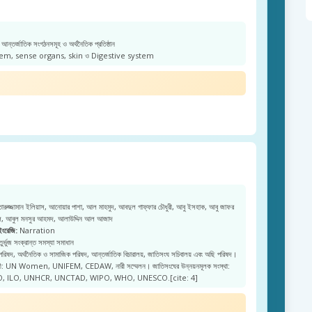
আন্তর্জাতিক সংগঠনসমূহ ও অর্থনৈতিক প্রতিষ্ঠান
m, sense organs, skin ও Digestive system
রুজ্জামান ইলিয়াস, আনোয়ার পাশা, আল মাহমুদ, আবদুল গাফ্ফার চৌধুরী, আবু ইসহাক, আবু জাফর
জল, আবুল মনসুর আহমদ, আলাউদ্দিন আল আজাদ
ইংরেজি:
Narration
ুর্ভুজ সংক্রান্ত সমস্যা সমাধান
 পরিষদ, অর্থনৈতিক ও সামাজিক পরিষদ, আন্তর্জাতিক বিচারালয়, জাতিসংঘ সচিবালয় এবং অছি পরিষদ।
নারী: UN Women, UNIFEM, CEDAW, নারী সম্মেলন। জাতিসংঘের উন্নয়নমূলক সংস্থা:
, ILO, UNHCR, UNCTAD, WIPO, WHO, UNESCO.[cite: 4]