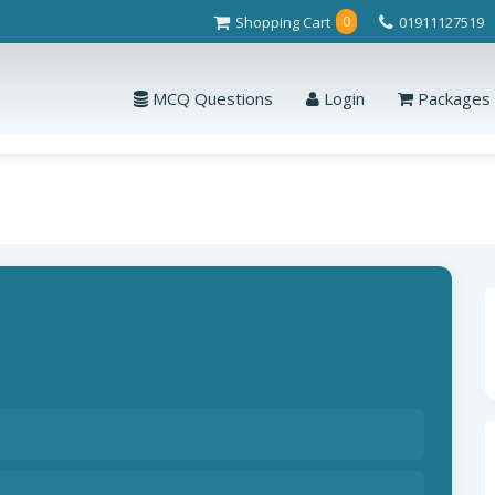
Shopping Cart
01911127519
0
MCQ Questions
Login
Packages