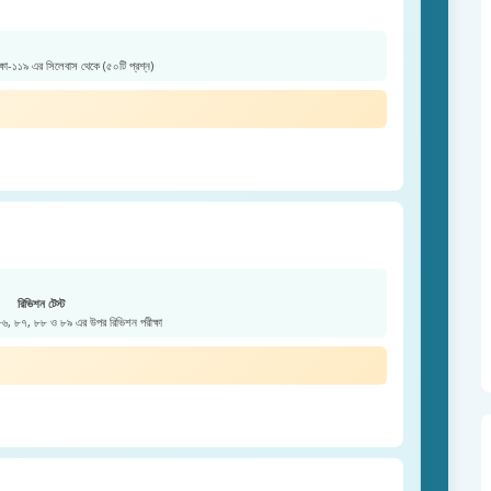
ক্ষা-১১৯ এর সিলেবাস থেকে (৫০টি প্রশ্ন)
রিভিশন টেস্ট
 ৮৬, ৮৭, ৮৮ ও ৮৯ এর উপর রিভিশন পরীক্ষা