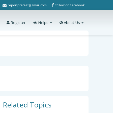
reportpretest@gmail.com
follow on facebook
Register
Helps
About Us
Related Topics