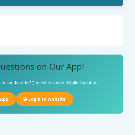
uestions on Our App!
housands of MCQ questions with detailed solutions
 App
Login to Website