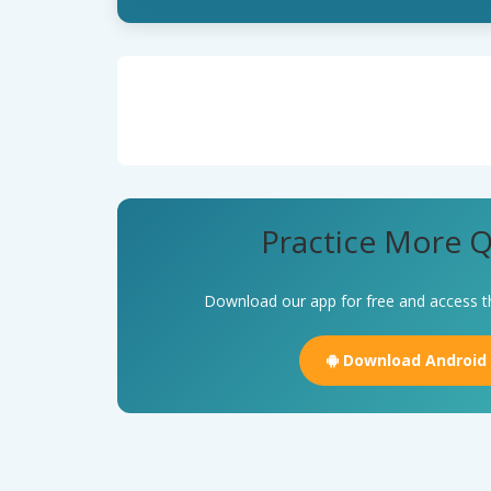
Practice More Q
Download our app for free and access t
Download Android