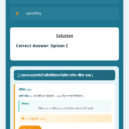
D
ক্যাপাসিটার
Solution
Correct Answer: Option C
অ্যাপ/ওয়েবসাইটে রুটিনভিত্তিক নিয়মিত লাইভ পরীক্ষা হচ্ছে।
পরীক্ষা-১২০
কোর্স নামঃ
৫১ তম বিসিএস প্রস্ততি - ২৩৬ দিনে সম্পূর্ণ সিলিবাস।
টপিকসঃ
পরীক্ষা-১১৮ ও পরীক্ষা-১১৯ এর সিলেবাস থেকে (৫০টি প্রশ্ন)
১০ ফেব্রুয়ারি, ২০২৬