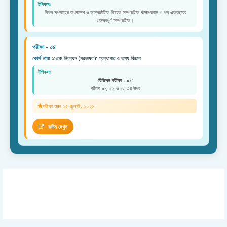
টপিকসঃ
বিগত সপ্তাহের বাংলাদেশ ও আন্তর্জাতিক বিষয়ক সাম্প্রতিক ঘটনাপ্রবাহ ও গত একবছরের
গুরুত্বপূর্ণ সাম্প্রতিক।
পরীক্ষা - ০৪
কোর্স নামঃ
১৯তম নিবন্ধন (প্রভাষক): গ্রন্থাগার ও তথ্য বিজ্ঞান
টপিকসঃ
রিভিশন পরীক্ষা - ০১:
পরীক্ষা ০১, ০২ ও ০৩ এর উপর
পরীক্ষা শুরুঃ ২৫ জুলাই, ২০২৬
রুটিন দেখুন