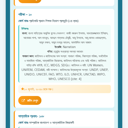
পরীক্ষা – ১০
কোর্স নামঃ
প্রাইমারি প্রধান শিক্ষক নিয়োগ প্রস্তুতি (৩য় ব্যাচ)
টপিকসঃ
বাংলা:
বাংলা সাহিত্যের আধুনিক যুগের লেখকগণ: কাজী নজরুল ইসলাম, আখতারুজ্জামান ইলিয়াস,
আনোয়ার পাশা, আল মাহমুদ, আবদুল গাফ্ফার চৌধুরী, আবু ইসহাক, আবু জাফর ওবায়দুল্লাহ,
আবুল ফজল, আবুল মনসুর আহমদ, আলাউদ্দিন আল আজাদ
ইংরেজি:
Narration
গণিত:
চতুর্ভুজ সংক্রান্ত সমস্যা সমাধান
সাধারণ জ্ঞান:
জাতিসংঘ ও জাতিসংঘের অঙ্গ সংস্থা: সাধারণ পরিষদ, নিরাপত্তা পরিষদ, অর্থনৈতিক
ও সামাজিক পরিষদ, আন্তর্জাতিক বিচারালয়, জাতিসংঘ সচিবালয় এবং অছি পরিষদ। জাতিসংঘ
শান্তি রক্ষি বাহিনী, ICC, MDGS, SDGs। জাতিসংঘ ও নারী: UN Women,
UNIFEM, CEDAW, নারী সম্মেলন। জাতিসংঘের উন্নয়নমূলক সংস্থা: UNDP, UNEP,
UNIDO, UNICEF, FAO, WTO, ILO, UNHCR, UNCTAD, WIPO,
WHO, UNESCO.[cite: 4]
১০ জুলাই, ২০২৬ থেকে শুরু।
রুটিন দেখুন
সাপ্তাহিক প্রবাহ- ১০৮
কোর্স নামঃ
সাম্প্রতিক বাংলাদেশ ও আন্তর্জাতিক বিষয়াবলী