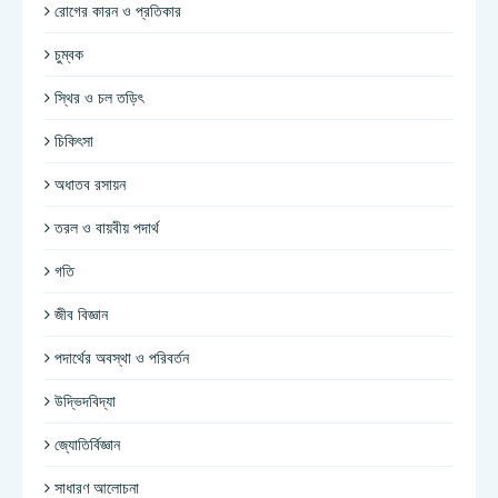
রোগের কারন ও প্রতিকার
চুম্বক
স্থির ও চল তড়িৎ
চিকিৎসা
অধাতব রসায়ন
তরল ও বায়বীয় পদার্থ
গতি
জীব বিজ্ঞান
পদার্থের অবস্থা ও পরিবর্তন
উদ্ভিদবিদ্যা
জ্যোতির্বিজ্ঞান
সাধারণ আলোচনা