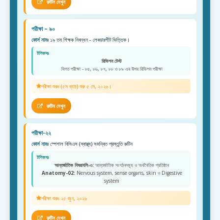
রুটিন দেখুন
পরীক্ষা – ৯০
কোর্স নামঃ
১৯ তম শিক্ষক নিবন্ধন - লেকচারশীট ভিত্তিক।
টপিকসঃ
রিভিশন টেস্ট
বিগত পরীক্ষা - ৮৫, ৮৬, ৮৭, ৮৮ ও ৮৯ এর উপর রিভিশন পরীক্ষা
পরীক্ষা শুরুঃ (৫ম ব্যাচ) শুরু ৫ মে, ২০২৬।
রুটিন দেখুন
পরীক্ষা-২২
কোর্স নামঃ
স্পেশাল বিসিএস (স্বাস্থ্য) সমন্বিত প্রস্তুতি রুটিন
টপিকসঃ
আন্তর্জাতিক বিষয়াবলি-৩:
আন্তর্জাতিক সংগঠনসমূহ ও অর্থনৈতিক প্রতিষ্ঠান
Anatomy-02:
Nervous system, sense organs, skin ও Digestive
system
পরীক্ষা শুরুঃ ২৫ জুন, ২০২৬
রুটিন দেখুন