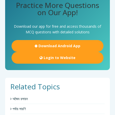
Practice More Questions
on Our App!
Download our app for free and access thousands of
MCQ questions with detailed solutions
Download Android App
Login to Website
Related Topics
অজৈব রসায়ন
পর্যায় সারণি