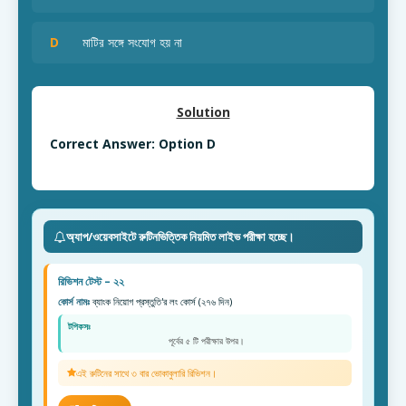
D
মাটির সঙ্গে সংযোগ হয় না
Solution
Correct Answer: Option D
অ্যাপ/ওয়েবসাইটে রুটিনভিত্তিক নিয়মিত লাইভ পরীক্ষা হচ্ছে।
রিভিশন টেস্ট – ২২
কোর্স নামঃ
ব্যাংক নিয়োগ প্রস্তুতি'র লং কোর্স (২৭৬ দিন)
টপিকসঃ
পূর্বের ৫ টি পরীক্ষার উপর।
এই রুটিনের সাথে ৩ বার ভোকাবুলারি রিভিশন।