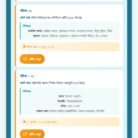
পরীক্ষা-১২
কোর্স নামঃ
টপিক ভিত্তিক জব সলিউশন রুটিন (১৬৫ দিনের)
টপিকসঃ
মানসিক দক্ষতা:
যান্ত্রিক দক্ষতা, স্থানাঙ্ক সম্পর্ক, সংখ্যাগত ক্ষমতা, বিমূর্ত যুক্তি, বিবিধ
সুশাসন:
সুশাসন, নৈতিকতা, মূল্যবোধ ও সুশাসন সম্পর্কিত উক্তি, বই ও লেখক
পরীক্ষা শুরুঃ ২২ জুন, ২০২৬
রুটিন দেখুন
পরীক্ষা – ১১
কোর্স নামঃ
প্রাইমারি প্রধান শিক্ষক নিয়োগ প্রস্তুতি (৩য় ব্যাচ)
টপিকসঃ
বাংলা:
উপসর্গ, অনুসর্গ।
ইংরেজি:
Translation
গণিত:
রেখা ও কোণ
সাধারণ জ্ঞান:
বিখ্যাত ব্যক্তি (রাজনীতিবিদ, সমাজ সংস্কারক, বিপ্লবী)
১০ জুলাই, ২০২৬ থেকে শুরু।
রুটিন দেখুন