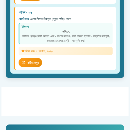
পরীক্ষা - ০২
কোর্স নামঃ
১৯তম শিক্ষক নিবন্ধন (স্কুল পর্যায়): বাংলা
টপিকসঃ
সাহিত্য:
নির্বাচিত প্রবন্ধ (কাজী আবদুল ওদুদ - বাংলার জাগরণ, কাজী নজরুল ইসলাম - রাজবন্দীর জবানবন্দী,
মোতাহের হোসেন চৌধুরী – সংস্কৃতি কথা)
পরীক্ষা শুরুঃ ৫ আগস্ট, ২০২৬
রুটিন দেখুন