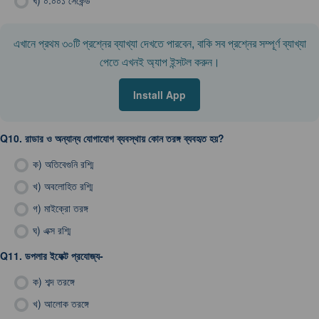
ঘ)
০.০০১ সেকেন্ড
এখানে প্রথম ৩০টি প্রশ্নের ব্যাখ্যা দেখতে পারবেন, বাকি সব প্রশ্নের সম্পূর্ণ ব্যাখ্যা
পেতে এখনই অ্যাপ ইন্সটল করুন।
Install App
Q10.
রাডার ও অন্যান্য যোগাযোগ ব্যবস্থায় কোন তরঙ্গ ব্যবহৃত হয়?
ক)
অতিবেগুনি রশ্মি
খ)
অবলোহিত রশ্মি
গ)
মাইক্রো তরঙ্গ
ঘ)
এক্স রশ্মি
Q11.
ডপলার ইফেক্ট প্রযোজ্য-
ক)
শব্দ তরঙ্গে
খ)
আলোক তরঙ্গে