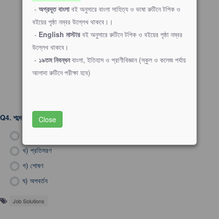
-
অগ্রদূত বাংলা
বই অনুসারে বাংলা সাহিত্য ও ভাষা রুটিনে টপিক ও
বইয়ের পৃষ্ঠা নম্বর উল্লেখ থাকবে।।
-
English মাস্টার
বই অনুসারে রুটিনে টপিক ও বইয়ের পৃষ্ঠা নম্বর
উল্লেখ থাকবে।
-
১৯তম নিবন্ধন
বাংলা, ইতিহাস ও প্রাণীবিজ্ঞান (স্কুল ও কলেজ পর্যায়
আলাদা রুটিনে পরীক্ষা হবে)
Q4.
শব্দের প্রতিধ্বনি সৃষ্টি হওয়ার কারণ কি?
Close
ক)
প্রতিফলন
খ)
প্রতিসরণ
গ)
শোষণ
ঘ)
অপবর্তন
Job Solutions