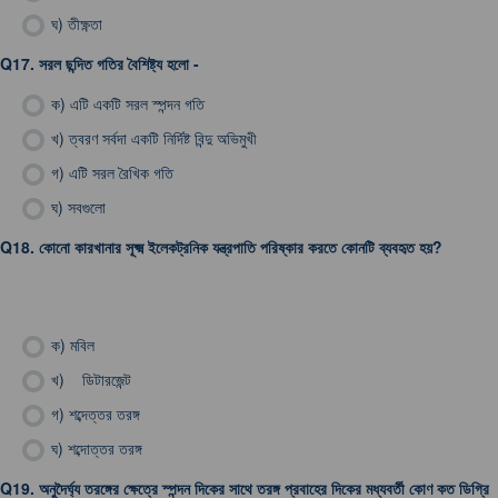
ঘ)
তীক্ষ্ণতা
Q17.
সরল ছন্দিত গতির বৈশিষ্ট্য হলো -
ক)
এটি একটি সরল স্পন্দন গতি
খ)
ত্বরণ সর্বদা একটি নির্দিষ্ট বিন্দু অভিমুখী
গ)
এটি সরল রৈখিক গতি
ঘ)
সবগুলো
Q18.
কোনো কারখানার সূক্ষ্ম ইলেকট্রনিক যন্ত্রপাতি পরিষ্কার করতে কোনটি ব্যবহৃত হয়?
ক)
মবিল
খ)
ডিটারজেন্ট
গ)
শব্দেত্তর তরঙ্গ
ঘ)
শব্দোত্তর তরঙ্গ
Q19.
অনুদৈর্ঘ্য তরঙ্গের ক্ষেত্রে স্পন্দন দিকের সাথে তরঙ্গ প্রবাহের দিকের মধ্যবর্তী কোণ কত ডিগ্রি