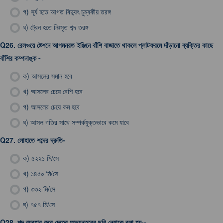
গ)
সূর্য হতে আগত বিদ্যুৎ চুম্বকীয় তরঙ্গ
ঘ)
ট্রেন হতে নিঃসৃত শব্দ তরঙ্গ
Q26.
রেলওয়ে ষ্টেশনে আগমনরত ইঞ্জিনে বাঁশি বাজাতে থাকলে প্লাটফরমে দাঁড়ানো ব্যক্তির কাছে
বাঁশির কম্পনাঙ্ক -
ক)
আসলের সমান হবে
খ)
আসলের চেয়ে বেশি হবে
গ)
আসলের চেয়ে কম হবে
ঘ)
আসল গতির সাথে সম্পর্কযুক্তভাবে কমে যাবে
Q27.
লোহাতে শব্দের দ্রুতি-
ক)
৫২২১ মি/সে
খ)
১৪৫০ মি/সে
গ)
৩৩২ মি/সে
ঘ)
৭৫৭ মি/সে
Q28.
শব্দ ব্যবহার করে দেহের অভ্যন্তরের ছবি নেয়াকে বলা হয়--