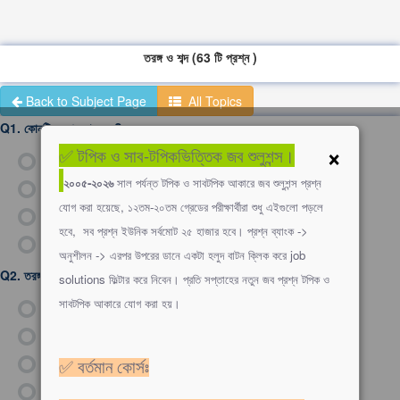
তরঙ্গ ও শব্দ (63 টি প্রশ্ন )
Back to Subject Page
All Topics
Q1.
কোনটি অনুপ্রস্থ তরঙ্গ?
×
✅ টপিক ও সাব-টপিকভিত্তিক জব শুলুশন্স।
ক)
শব্দ তরঙ্গ
২০০৫-২০২৬
সাল পর্যন্ত টপিক ও সাবটপিক আকারে জব শুলুশন্স প্রশ্ন
খ)
আলোক তরঙ্গ
যোগ করা হয়েছে, ১২তম-২০তম গ্রেডের পরীক্ষার্থীরা শুধু এইগুলো পড়লে
গ)
তড়িৎ চৌম্বক তরঙ্গ
হবে, সব প্রশ্ন ইউনিক সর্বমোট ২৫ হাজার হবে। প্রশ্ন ব্যাংক ->
ঘ)
ভূমিকম্প তরঙ্গ
অনুশীলন -> এরপর উপরের ডানে একটা হলুদ বাটন ক্লিক করে job
Q2.
তরঙ্গ বেগ, কম্পাঙ্ক ও তরঙ্গ দৈর্ঘ্যের মধ্যকার সম্পর্ক কোনটি?
solutions ফিল্টার করে নিবেন। প্রতি সপ্তাহের নতুন জব প্রশ্ন টপিক ও
সাবটপিক আকারে যোগ করা হয়।
ক)
v = fλ
খ)
v = λ/f
গ)
f = vλ
✅ বর্তমান কোর্সঃ
ঘ)
λ = vf