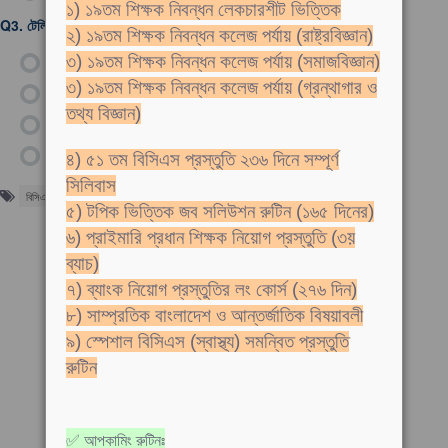
১) ১৯তম শিক্ষক নিবন্ধন লেকচারশীট ভিত্তিক
Q3.
টেলিভিশনে যে তরঙ্গ ব্যবহৃত হয় -
২) ১৯তম শিক্ষক নিবন্ধন কলেজ পর্যায় (রাষ্ট্রবিজ্ঞান)
ক)
রেডিও ওয়েভ
৩) ১৯তম শিক্ষক নিবন্ধন কলেজ পর্যায় (সমাজবিজ্ঞান)
৩) ১৯তম শিক্ষক নিবন্ধন কলেজ পর্যায় (গ্রন্থাগার ও
খ)
অবলোহিত রশ্মি
তথ্য বিজ্ঞান)
গ)
আলট্রা ভায়োলেট
ঘ)
দৃশ্যমান রশ্মি
৪) ৫১ তম বিসিএস প্রস্তুতি ২৩৬ দিনে সম্পূর্ণ
সিলিবাস
বিসিএস
৫) টপিক ভিত্তিক জব সলিউশন রুটিন (১৬৫ দিনের)
৬) প্রাইমারি প্রধান শিক্ষক নিয়োগ প্রস্তুতি (৩য়
ব্যাচ)
৭) ব্যাংক নিয়োগ প্রস্তুতির লং কোর্স (২৭৬ দিন)
৮) সাম্প্রতিক বাংলাদেশ ও আন্তর্জাতিক বিষয়াবলী
৯) স্পেশাল বিসিএস (স্বাস্থ্য) সমন্বিত প্রস্তুতি
রুটিন
✅ আপকামিং রুটিনঃ