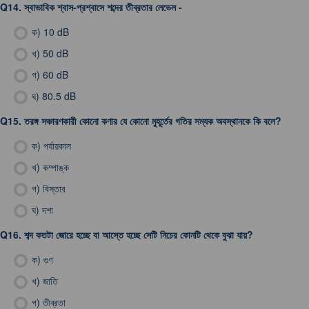
Q14.
স্বাভাবিক শ্বাস-প্রশ্বাসে শব্দের তীব্রতার লেভেল -
ক)
10 dB
খ)
50 dB
গ)
60 dB
ঘ)
80.5 dB
Q15.
তরঙ্গ সঞ্চারণকারী কোনো কণার যে কোনো মুহূর্তের গতির সম্যক অবস্থানকে কি বলে?
ক)
পর্যায়কাল
খ)
কম্পাঙ্ক
গ)
বিস্তার
ঘ)
দশা
Q16.
শব্দ কতটা জোরে হচ্ছে বা আস্তে হচ্ছে সেটি নিচের কোনটি থেকে বুঝা যায়?
ক)
গুণ
খ)
জাতি
গ)
তীব্রতা