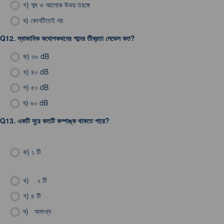
গ)
শব্দ ও আলোক উভয় তরঙ্গে
ঘ)
কোনটিতেই নয়
Q12.
স্বাভাবিক কথোপকথনের শব্দের তীব্রতা লেভেল কত?
ক)
৩০ dB
খ)
৪০ dB
গ)
৫০ dB
ঘ)
৬০ dB
Q13.
একটি সুরে কতটি কম্পাঙ্ক থাকতে পারে?
ক)
১ টি
খ)
২ টি
গ)
৪ টি
ঘ)
অসংখ্য