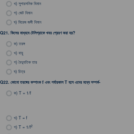
খ)
সুপারসনিক বিমান
গ)
জেট বিমান
ঘ)
মিরেজ জঙ্গী বিমান
Q21.
কিসের মাধ্যমে টেলিগ্রাফে খবর প্রেরণ করা হয়?
ক)
তরঙ্গ
খ)
বায়ু
গ)
বৈদ্যুতিক তার
ঘ)
চিত্র
Q22.
কোনো তরঙ্গের কম্পাংক f এবং পর্যায়কাল T হলে এদের মধ্যে সম্পর্ক-
ক)
T = 1/f
খ)
T = f
2
গ)
T = 1/f