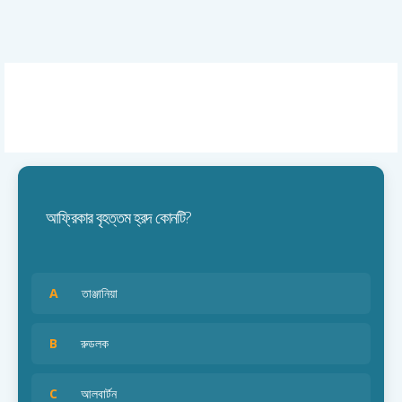
আফ্রিকার বৃহত্তম হ্রদ কোনটি?
A
তাঞ্জানিয়া
B
রুডলক
C
আলবার্টন