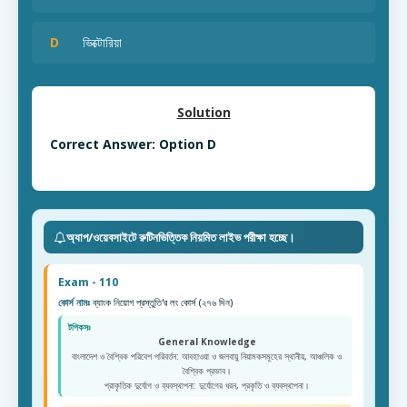
D
ভিক্টোরিয়া
Solution
Correct Answer: Option D
অ্যাপ/ওয়েবসাইটে রুটিনভিত্তিক নিয়মিত লাইভ পরীক্ষা হচ্ছে।
Exam - 110
কোর্স নামঃ
ব্যাংক নিয়োগ প্রস্তুতি'র লং কোর্স (২৭৬ দিন)
টপিকসঃ
General Knowledge
বাংলাদেশ ও বৈশ্বিক পরিবেশ পরিবর্তন: আবহাওয়া ও জলবায়ু নিয়ামকসমূহের স্থানীয়, আঞ্চলিক ও
বৈশ্বিক প্রভাব।
প্রাকৃতিক দুর্যোগ ও ব্যবস্থাপনা: দুর্যোগের ধরন, প্রকৃতি ও ব্যবস্থাপনা।