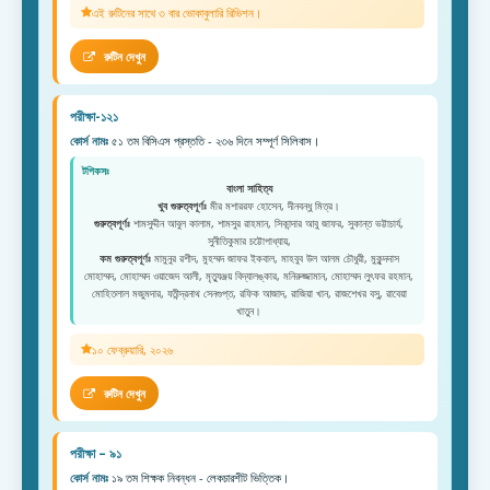
এই রুটিনের সাথে ৩ বার ভোকাবুলারি রিভিশন।
রুটিন দেখুন
পরীক্ষা-১২১
কোর্স নামঃ
৫১ তম বিসিএস প্রস্ততি - ২৩৬ দিনে সম্পূর্ণ সিলিবাস।
টপিকসঃ
বাংলা সাহিত্য
খুব গুরুত্বপূর্ণঃ
মীর মশাররফ হোসেন, দীনবন্ধু মিত্র।
গুরুত্বপূর্ণঃ
শামসুদ্দীন আবুল কালাম, শামসুর রাহমান, সিকান্দার আবু জাফর, সুকান্ত ভট্টাচার্য,
সুনীতিকুমার চট্টোপাধ্যায়,
কম গুরুত্বপূর্ণঃ
মামুনুর রশীদ, মুহম্মদ জাফর ইকবাল, মাহবুব উল আলম চৌধুরী, মুকুন্দদাস
মোহাম্মদ, মোহাম্মদ ওয়াজেদ আলী, মৃত্যুঞ্জয় বিদ্যালঙ্কার, মনিরুজ্জামান, মোহাম্মদ লুৎফর রহমান,
মোহিতলাল মজুমদার, যতীন্দ্রনাথ সেনগুপ্ত, রফিক আজাদ, রাজিয়া খান, রাজশেখর বসু, রাবেয়া
খাতুন।
১০ ফেব্রুয়ারি, ২০২৬
রুটিন দেখুন
পরীক্ষা – ৯১
কোর্স নামঃ
১৯ তম শিক্ষক নিবন্ধন - লেকচারশীট ভিত্তিক।