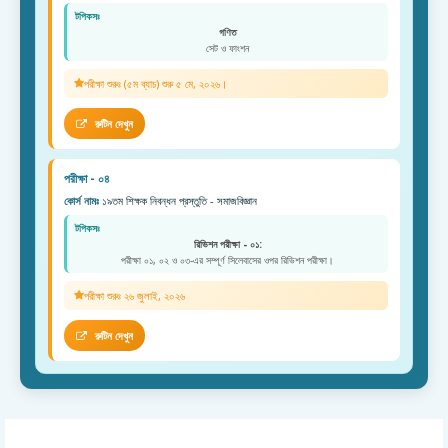
টপিকসঃ
গণিত
সেট ও ফাংশন
পরীক্ষা শুরুঃ (৫ম ব্যাচ) শুরু ৫ মে, ২০২৬।
রুটিন দেখুন
পরীক্ষা - ০৪
কোর্স নামঃ
১৯তম শিক্ষক নিবন্ধন প্রস্তুতি - সমাজবিজ্ঞান
টপিকসঃ
রিভিশন পরীক্ষা - ০১:
পরীক্ষা ০১, ০২ ও ০৩-এর সম্পূর্ণ সিলেবাসের ওপর রিভিশন পরীক্ষা।
পরীক্ষা শুরুঃ ২৬ জুলাই, ২০২৬
রুটিন দেখুন