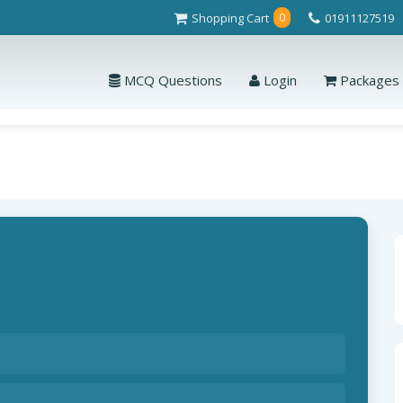
Shopping Cart
01911127519
0
MCQ Questions
Login
Packages