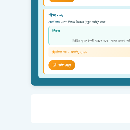
পরীক্ষা - ০২
কোর্স নামঃ
১৯তম শিক্ষক নিবন্ধন (স্কুল পর্যায়): বাংলা
টপিকসঃ
নির্বাচিত প্রবন্ধ (কাজী আবদুল ওদুদ - বাংলার জাগরণ, কা
পরীক্ষা শুরুঃ ৫ আগস্ট, ২০২৬
রুটিন দেখুন