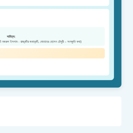
সাহিত্য:
জী নজরুল ইসলাম - রাজবন্দীর জবানবন্দী, মোতাহের হোসেন চৌধুরী – সংস্কৃতি কথা)