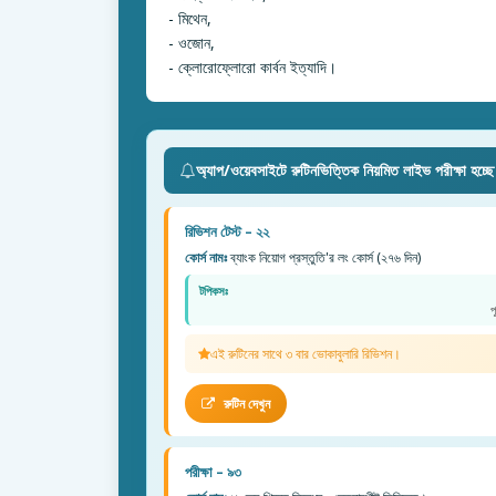
- মিথেন,
- ওজোন,
- ক্লোরোফ্লোরো কার্বন ইত্যাদি।
অ্যাপ/ওয়েবসাইটে রুটিনভিত্তিক নিয়মিত লাইভ পরীক্ষা হচ্ছ
রিভিশন টেস্ট – ২২
কোর্স নামঃ
ব্যাংক নিয়োগ প্রস্তুতি'র লং কোর্স (২৭৬ দিন)
টপিকসঃ
প
এই রুটিনের সাথে ৩ বার ভোকাবুলারি রিভিশন।
রুটিন দেখুন
পরীক্ষা – ৯৩