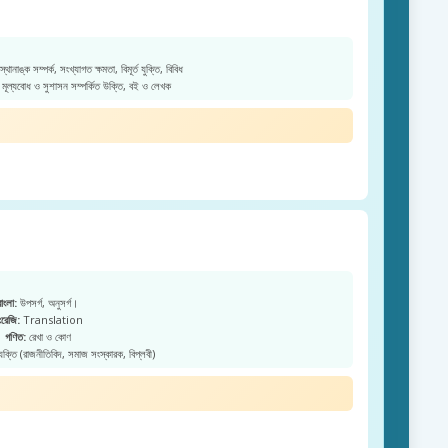
 স্থানাঙ্ক সম্পর্ক, সংখ্যাগত ক্ষমতা, বিমূর্ত যুক্তি, বিবিধ
মূল্যবোধ ও সুশাসন সম্পর্কিত উক্তি, বই ও লেখক
বাংলা:
উপসর্গ, অনুসর্গ।
রেজি:
Translation
গণিত:
রেখা ও কোণ
্যক্তি (রাজনীতিবিদ, সমাজ সংস্কারক, বিপ্লবী)