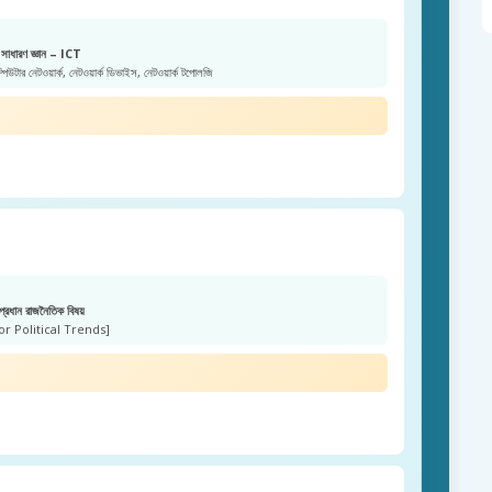
সাধারণ জ্ঞান – ICT
িউটার নেটওয়ার্ক, নেটওয়ার্ক ডিভাইস, নেটওয়ার্ক টপোলজি
প্রধান রাজনৈতিক বিষয়
or Political Trends]