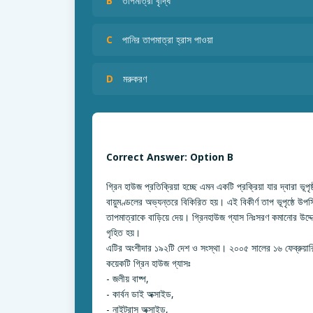
B
তাপমাত্রা বৃদ্ধি
C
পানির তাপমাত্রা হ্রাস পাওয়া
D
মরুকরণ
Correct Answer: Option B
গ্রিন হাউজ প্রতিক্রিয়া হচ্ছে এমন একটি প্রক্রিয়া যার দ্বারা ভূপৃষ
বায়ুমণ্ডলের অভ্যন্তরে বিকিরিত হয়। এই বিকীর্ণ তাপ ভূপৃষ্ঠে উপস্
তাপমাত্রাকে বাড়িয়ে দেয়। গ্রিনহাউজ গ্যাস নিঃসরণ কমানোর উ
গৃহিত হয়।
এটির অংশীদার ১৯২টি দেশ ও সংস্থা। ২০০৫ সালের ১৬ ফেব্রুয়ার
কয়েকটি গ্রিন হাউজ গ্যাসঃ
- জলীয় বাষ্প,
- কার্বন ডাই অক্সাইড,
- নাইট্রাস অক্সাইড,