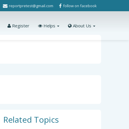
reportpretest@gmail.com
follow on facebook
Register
Helps
About Us
Related Topics