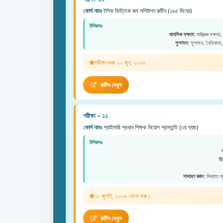
কোর্স নামঃ
টপিক ভিত্তিক জব সলিউশন রুটিন (১৬৫ দিনের)
টপিকসঃ
মানসিক দক্ষতা:
যান্ত্রিক দক্ষতা,
সুশাসন:
সুশাসন, নৈতিকতা, 
পরীক্ষা শুরুঃ ২২ জুন, ২০২৬
রুটিন দেখুন
পরীক্ষা – ১১
কোর্স নামঃ
প্রাইমারি প্রধান শিক্ষক নিয়োগ প্রস্তুতি (৩য় ব্যাচ)
টপিকসঃ
ইং
সাধারণ জ্ঞান:
বিখ্যাত ব
১০ জুলাই, ২০২৬ থেকে শুরু।
রুটিন দেখুন