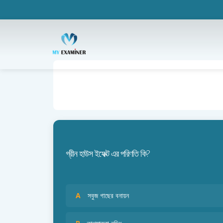
গ্রীন হাউস ইফেক্ট এর পরিণতি কি?
A
সবুজ গাছের বনায়ন