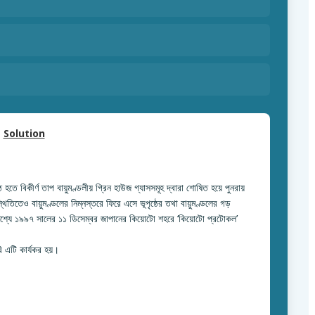
Solution
্ঠ হতে বিকীর্ণ তাপ বায়ুমণ্ডলীয় গ্রিন হাউজ গ্যাসসমূহ দ্বারা শোষিত হয়ে পুনরায়
থিতিতেও বায়ুমণ্ডলের নিম্নস্তরে ফিরে এসে ভূপৃষ্ঠের তথা বায়ুমণ্ডলের গড়
দ্দেশ্যে ১৯৯৭ সালের ১১ ডিসেম্বর জাপানের কিয়োটো শহরে ‘কিয়োটো প্রটোকল’
ি এটি কার্যকর হয়।