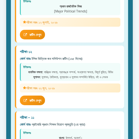
টপিকসঃ
প্রধান রাজনৈতিক বিষয়
[Major Political Trends]
পরীক্ষা শুরুঃ ১২ জুলাই, ২০২৬
রুটিন দেখুন
পরীক্ষা-১২
কোর্স নামঃ
টপিক ভিত্তিক জব সলিউশন রুটিন (১৬৫ দিনের)
টপিকসঃ
মানসিক দক্ষতা:
যান্ত্রিক দক্ষতা, স্থানাঙ্ক সম্পর্ক, সংখ্যাগত ক্ষমতা, বিমূর্ত যুক্তি, বিবিধ
সুশাসন:
সুশাসন, নৈতিকতা, মূল্যবোধ ও সুশাসন সম্পর্কিত উক্তি, বই ও লেখক
পরীক্ষা শুরুঃ ২২ জুন, ২০২৬
রুটিন দেখুন
পরীক্ষা – ১১
কোর্স নামঃ
প্রাইমারি প্রধান শিক্ষক নিয়োগ প্রস্তুতি (৩য় ব্যাচ)
টপিকসঃ
বাংলা:
উপসর্গ, অনুসর্গ।