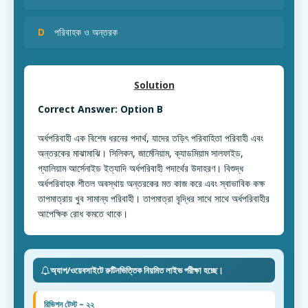
D
পরিবাহক ও অন্তরক
Solution
Correct Answer: Option B
অর্ধপরিবাহী এক বিশেষ ধরনের পদার্থ, যাদের তড়িৎ পরিবাহিতা পরিবাহী এবং
অন্তরকের মাঝামাঝি। সিলিকন, জার্মেনিয়াম, ক্যাডমিয়াম সালফাইড,
গ্যালিয়াম আর্সেনাইড ইত্যাদি অর্ধপরিবাহী পদার্থের উদাহরণ। বিশুদ্ধ
অর্ধপরিবাহক শীতল অবস্থায় অন্তরকের মত কাজ করে এবং স্বাভাবিক কক্ষ
তাপমাত্রায় খুব সামান্য পরিবাহী। তাপমাত্রা বৃদ্ধির সাথে সাথে অর্ধপরিবাহীর
আপেক্ষিক রোধ কমতে থাকে।
অ্যাপ/ওয়েবসাইটে রুটিনভিত্তিক নিয়মিত লাইভ পরীক্ষা হচ্ছে।
রিভিশন টেস্ট – ২২