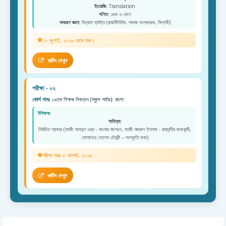
ইংরেজি:
Translation
গণিত:
রেখা ও কোণ
সাধারণ জ্ঞান:
বিখ্যাত ব্যক্তি (রাজনীতিবিদ, সমাজ সংস্কারক, বিপ্লবী)
১০ জুলাই, ২০২৬ থেকে শুরু।
রুটিন দেখুন
পরীক্ষা - ০২
কোর্স নামঃ
১৯তম শিক্ষক নিবন্ধন (স্কুল পর্যায়): বাংলা
টপিকসঃ
সাহিত্য:
নির্বাচিত প্রবন্ধ (কাজী আবদুল ওদুদ - বাংলার জাগরণ, কাজী নজরুল ইসলাম - রাজবন্দীর জবানবন্দী,
মোতাহের হোসেন চৌধুরী – সংস্কৃতি কথা)
পরীক্ষা শুরুঃ ৫ আগস্ট, ২০২৬
রুটিন দেখুন