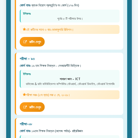
কোর্স নামঃ
ব্যাংক নিয়োগ প্রস্তুতি'র লং কোর্স (২৭৬ দিন)
টপিকসঃ
পূর্বের ৫ টি পরীক্ষার উপর।
এই রুটিনের সাথে ৩ বার ভোকাবুলারি রিভিশন।
রুটিন দেখুন
পরীক্ষা – ৯৩
কোর্স নামঃ
১৯ তম শিক্ষক নিবন্ধন - লেকচারশীট ভিত্তিক।
টপিকসঃ
সাধারণ জ্ঞান – ICT
ডাটাবেজ & ডাটা কমিউনিকেশন কম্পিউটার নেটওয়ার্ক, নেটওয়ার্ক ডিভাইস, নেটওয়ার্ক টপোলজি
পরীক্ষা শুরুঃ (৫ম ব্যাচ) শুরু ৫ মে, ২০২৬।
রুটিন দেখুন
পরীক্ষা-০৮
কোর্স নামঃ
১৯তম শিক্ষক নিবন্ধন (কলেজ পর্যায়)- রাষ্ট্রবিজ্ঞান