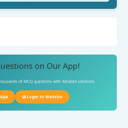
uestions on Our App!
housands of MCQ questions with detailed solutions
 App
Login to Website