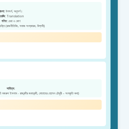
বাংলা:
উপসর্গ, অনুসর্গ।
রেজি:
Translation
গণিত:
রেখা ও কোণ
্যক্তি (রাজনীতিবিদ, সমাজ সংস্কারক, বিপ্লবী)
সাহিত্য:
জী নজরুল ইসলাম - রাজবন্দীর জবানবন্দী, মোতাহের হোসেন চৌধুরী – সংস্কৃতি কথা)