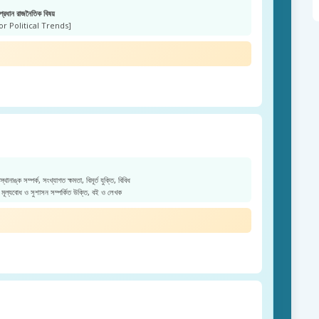
প্রধান রাজনৈতিক বিষয়
or Political Trends]
 স্থানাঙ্ক সম্পর্ক, সংখ্যাগত ক্ষমতা, বিমূর্ত যুক্তি, বিবিধ
মূল্যবোধ ও সুশাসন সম্পর্কিত উক্তি, বই ও লেখক