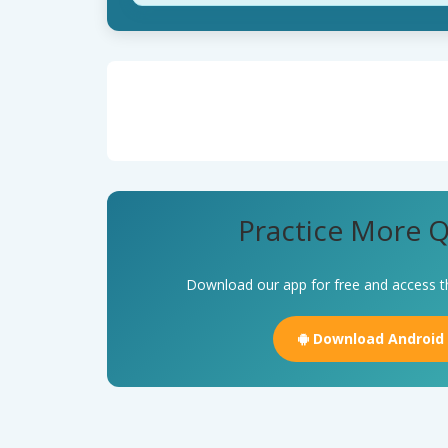
Practice More Q
Download our app for free and access t
Download Android