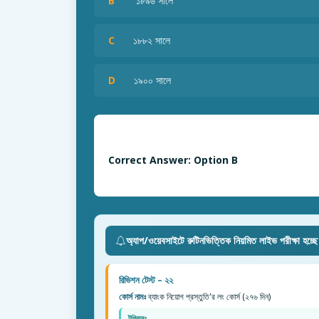
B
১৮৯৬ সালে
C
১৮৮২ সালে
D
১৯০০ সালে
Correct Answer: Option B
অ্যাপ/ওয়েবসাইটে রুটিনভিত্তিক নিয়মিত লাইভ পরীক্ষা হচ্ছ
রিভিশন টেস্ট – ২২
কোর্স নামঃ
ব্যাংক নিয়োগ প্রস্তুতি'র লং কোর্স (২৭৬ দিন)
টপিকসঃ