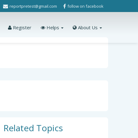
reportpretest@gmail.com
follow on facebook
Register
Helps
About Us
Related Topics