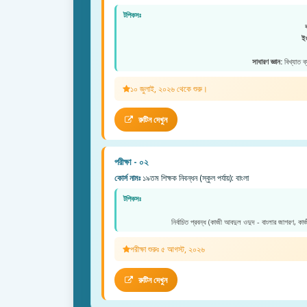
টপিকসঃ
ইং
সাধারণ জ্ঞান:
বিখ্যাত ব
১০ জুলাই, ২০২৬ থেকে শুরু।
রুটিন দেখুন
পরীক্ষা - ০২
কোর্স নামঃ
১৯তম শিক্ষক নিবন্ধন (স্কুল পর্যায়): বাংলা
টপিকসঃ
নির্বাচিত প্রবন্ধ (কাজী আবদুল ওদুদ - বাংলার জাগরণ, কা
পরীক্ষা শুরুঃ ৫ আগস্ট, ২০২৬
রুটিন দেখুন