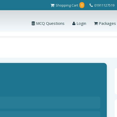
Shopping Cart
01911127519
0
MCQ Questions
Login
Packages