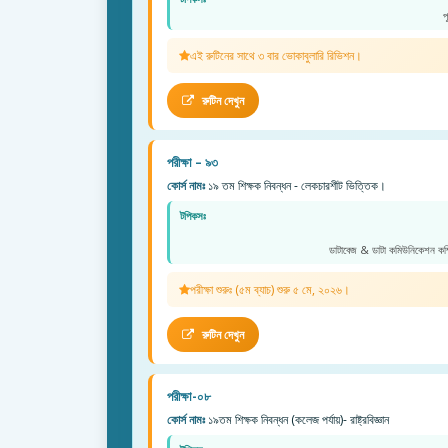
প
এই রুটিনের সাথে ৩ বার ভোকাবুলারি রিভিশন।
রুটিন দেখুন
পরীক্ষা – ৯৩
কোর্স নামঃ
১৯ তম শিক্ষক নিবন্ধন - লেকচারশীট ভিত্তিক।
টপিকসঃ
ডাটাবেজ & ডাটা কমিউনিকেশন কম্প
পরীক্ষা শুরুঃ (৫ম ব্যাচ) শুরু ৫ মে, ২০২৬।
রুটিন দেখুন
পরীক্ষা-০৮
কোর্স নামঃ
১৯তম শিক্ষক নিবন্ধন (কলেজ পর্যায়)- রাষ্ট্রবিজ্ঞান