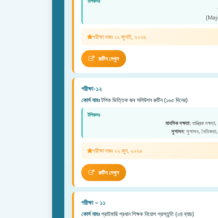
টপিকসঃ
[Maj
পরীক্ষা শুরুঃ ১২ জুলাই, ২০২৬
রুটিন দেখুন
পরীক্ষা-১২
কোর্স নামঃ
টপিক ভিত্তিক জব সলিউশন রুটিন (১৬৫ দিনের)
টপিকসঃ
মানসিক দক্ষতা:
যান্ত্রিক দক্ষতা,
সুশাসন:
সুশাসন, নৈতিকতা, 
পরীক্ষা শুরুঃ ২২ জুন, ২০২৬
রুটিন দেখুন
পরীক্ষা – ১১
কোর্স নামঃ
প্রাইমারি প্রধান শিক্ষক নিয়োগ প্রস্তুতি (৩য় ব্যাচ)