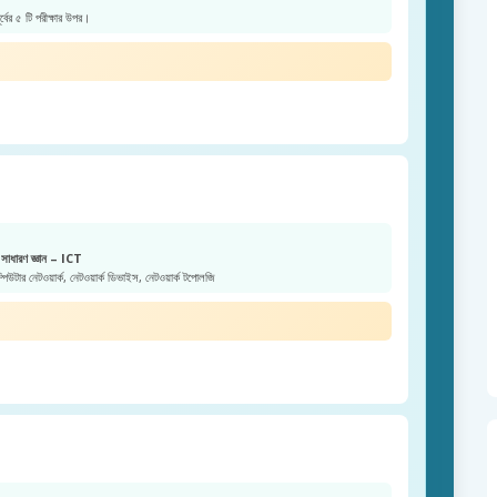
ূর্বের ৫ টি পরীক্ষার উপর।
সাধারণ জ্ঞান – ICT
িউটার নেটওয়ার্ক, নেটওয়ার্ক ডিভাইস, নেটওয়ার্ক টপোলজি