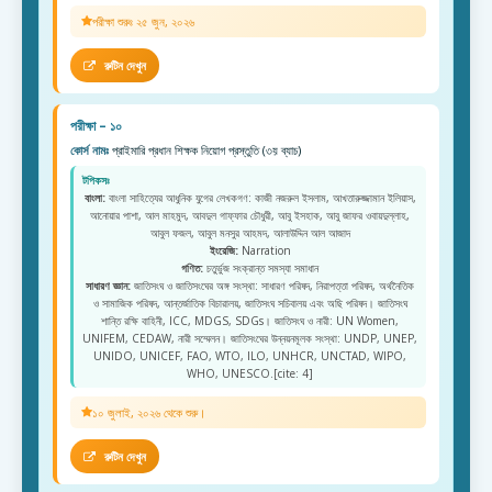
পরীক্ষা শুরুঃ ২৫ জুন, ২০২৬
রুটিন দেখুন
পরীক্ষা – ১০
কোর্স নামঃ
প্রাইমারি প্রধান শিক্ষক নিয়োগ প্রস্তুতি (৩য় ব্যাচ)
টপিকসঃ
বাংলা:
বাংলা সাহিত্যের আধুনিক যুগের লেখকগণ: কাজী নজরুল ইসলাম, আখতারুজ্জামান ইলিয়াস,
আনোয়ার পাশা, আল মাহমুদ, আবদুল গাফ্ফার চৌধুরী, আবু ইসহাক, আবু জাফর ওবায়দুল্লাহ,
আবুল ফজল, আবুল মনসুর আহমদ, আলাউদ্দিন আল আজাদ
ইংরেজি:
Narration
গণিত:
চতুর্ভুজ সংক্রান্ত সমস্যা সমাধান
সাধারণ জ্ঞান:
জাতিসংঘ ও জাতিসংঘের অঙ্গ সংস্থা: সাধারণ পরিষদ, নিরাপত্তা পরিষদ, অর্থনৈতিক
ও সামাজিক পরিষদ, আন্তর্জাতিক বিচারালয়, জাতিসংঘ সচিবালয় এবং অছি পরিষদ। জাতিসংঘ
শান্তি রক্ষি বাহিনী, ICC, MDGS, SDGs। জাতিসংঘ ও নারী: UN Women,
UNIFEM, CEDAW, নারী সম্মেলন। জাতিসংঘের উন্নয়নমূলক সংস্থা: UNDP, UNEP,
UNIDO, UNICEF, FAO, WTO, ILO, UNHCR, UNCTAD, WIPO,
WHO, UNESCO.[cite: 4]
১০ জুলাই, ২০২৬ থেকে শুরু।
রুটিন দেখুন