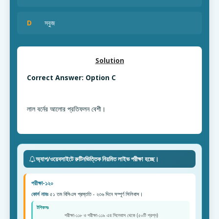
D
সবুজ
Solution
Correct Answer: Option C
লাল বর্নের আলোর প্রতিফলন বেশী।
অ্যাপ/ওয়েবসাইটে রুটিনভিত্তিক নিয়মিত লাইভ পরীক্ষা হচ্ছে।
পরীক্ষা-১২০
কোর্স নামঃ
৫১ তম বিসিএস প্রস্ততি - ২৩৬ দিনে সম্পূর্ণ সিলিবাস।
টপিকসঃ
পরীক্ষা-১১৮ ও পরীক্ষা-১১৯ এর সিলেবাস থেকে (৫০টি প্রশ্ন)