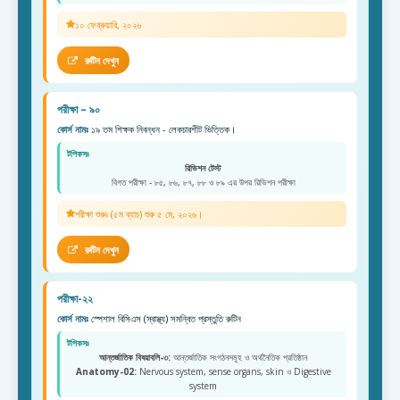
১০ ফেব্রুয়ারি, ২০২৬
রুটিন দেখুন
পরীক্ষা – ৯০
কোর্স নামঃ
১৯ তম শিক্ষক নিবন্ধন - লেকচারশীট ভিত্তিক।
টপিকসঃ
রিভিশন টেস্ট
বিগত পরীক্ষা - ৮৫, ৮৬, ৮৭, ৮৮ ও ৮৯ এর উপর রিভিশন পরীক্ষা
পরীক্ষা শুরুঃ (৫ম ব্যাচ) শুরু ৫ মে, ২০২৬।
রুটিন দেখুন
পরীক্ষা-২২
কোর্স নামঃ
স্পেশাল বিসিএস (স্বাস্থ্য) সমন্বিত প্রস্তুতি রুটিন
টপিকসঃ
আন্তর্জাতিক বিষয়াবলি-৩:
আন্তর্জাতিক সংগঠনসমূহ ও অর্থনৈতিক প্রতিষ্ঠান
Anatomy-02:
Nervous system, sense organs, skin ও Digestive
system