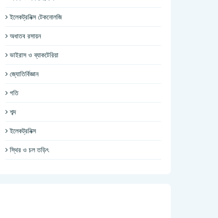
ইলেকট্রনিক্স টেকনোলজি
অধাতব রসায়ন
ভাইরাস ও ব্যাকটেরিয়া
জ্যোতির্বিজ্ঞান
গতি
শব্দ
ইলেকট্রনিক্স
স্থির ও চল তড়িৎ