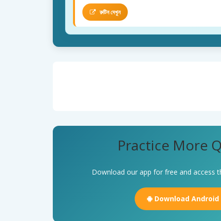
রুটিন দেখুন
Practice More Q
Download our app for free and access t
Download Android