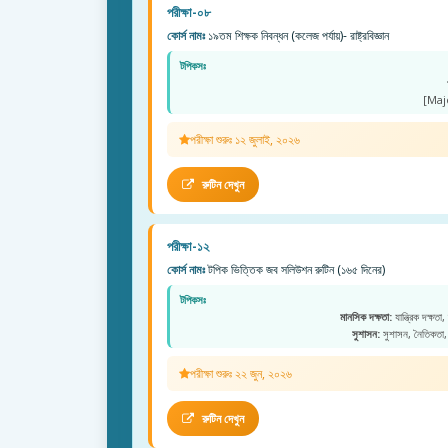
পরীক্ষা-০৮
কোর্স নামঃ
১৯তম শিক্ষক নিবন্ধন (কলেজ পর্যায়)- রাষ্ট্রবিজ্ঞান
টপিকসঃ
[Maj
পরীক্ষা শুরুঃ ১২ জুলাই, ২০২৬
রুটিন দেখুন
পরীক্ষা-১২
কোর্স নামঃ
টপিক ভিত্তিক জব সলিউশন রুটিন (১৬৫ দিনের)
টপিকসঃ
মানসিক দক্ষতা:
যান্ত্রিক দক্ষতা,
সুশাসন:
সুশাসন, নৈতিকতা, 
পরীক্ষা শুরুঃ ২২ জুন, ২০২৬
রুটিন দেখুন