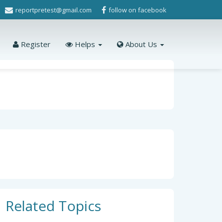
reportpretest@gmail.com
follow on facebook
Register
Helps
About Us
Related Topics