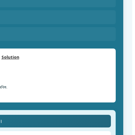
Solution
অধিক.
ে।