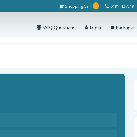
Shopping Cart
01911127519
0
MCQ Questions
Login
Packages