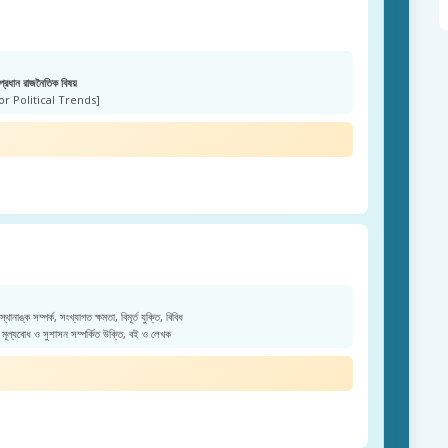
প্রধান রাজনৈতিক বিষয়
or Political Trends]
 স্থানাঙ্ক সম্পর্ক, সংখ্যাগত ক্ষমতা, বিমূর্ত যুক্তি, বিবিধ
মূল্যবোধ ও সুশাসন সম্পর্কিত উক্তি, বই ও লেখক