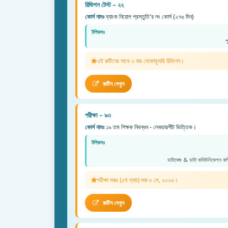
রিভিশন টেস্ট – ২২
কোর্স নামঃ
ব্যাংক নিয়োগ প্রস্তুতি'র লং কোর্স (২৭৬ দিন)
টপিকসঃ
প
এই রুটিনের সাথে ৩ বার ভোকাবুলারি রিভিশন।
রুটিন দেখুন
পরীক্ষা – ৯৩
কোর্স নামঃ
১৯ তম শিক্ষক নিবন্ধন - লেকচারশীট ভিত্তিক।
টপিকসঃ
ডাটাবেজ & ডাটা কমিউনিকেশন কম্প
পরীক্ষা শুরুঃ (৫ম ব্যাচ) শুরু ৫ মে, ২০২৬।
রুটিন দেখুন