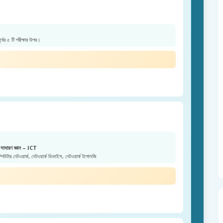
ূর্বের ৫ টি পরীক্ষার উপর।
সাধারণ জ্ঞান – ICT
িউটার নেটওয়ার্ক, নেটওয়ার্ক ডিভাইস, নেটওয়ার্ক টপোলজি