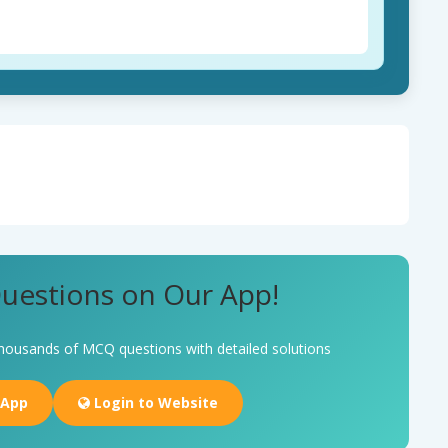
uestions on Our App!
housands of MCQ questions with detailed solutions
 App
Login to Website