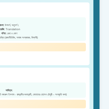
বাংলা:
উপসর্গ, অনুসর্গ।
রেজি:
Translation
গণিত:
রেখা ও কোণ
্যক্তি (রাজনীতিবিদ, সমাজ সংস্কারক, বিপ্লবী)
সাহিত্য:
জী নজরুল ইসলাম - রাজবন্দীর জবানবন্দী, মোতাহের হোসেন চৌধুরী – সংস্কৃতি কথা)