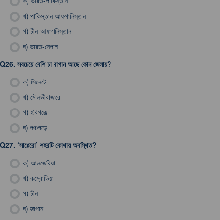
ক)
ভারত-পাকিস্তান
খ)
পাকিস্তান-আফগানিস্তান
গ)
চীন-আফগানিস্তান
ঘ)
ভারত-নেপাল
Q26.
সবচেয়ে বেশি চা বাগান আছে কোন জেলায়?
ক)
সিলেটে
খ)
মৌলভীবাজারে
গ)
হবিগঞ্জে
ঘ)
পঞ্চগড়ে
Q27.
‘সাপ্পেরো’ শহরটি কোথায় অবস্থিত?
ক)
আলজেরিয়া
খ)
কম্বোডিয়া
গ)
চীন
ঘ)
জাপান