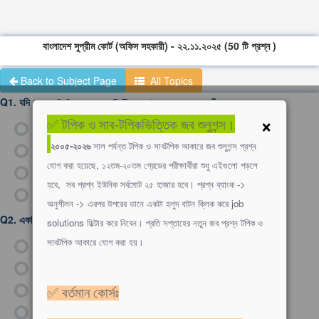
বাংলাদেশ সুপ্রীম কোর্ট (অফিস সহকারী) - ২২.১১.২০২৫ (50 টি প্রশ্ন )
Back to Subject Page
All Topics
Q1.
যদি x:y =2:3 এবং y:z =5:7 হয়, তাহলে x:y:z= কত?
×
✅ টপিক ও সাব-টপিকভিত্তিক জব শুলুশন্স।
ক)
6:9:14
২০০৫-২০২৬
সাল পর্যন্ত টপিক ও সাবটপিক আকারে জব শুলুশন্স প্রশ্ন
খ)
10:15:21
যোগ করা হয়েছে, ১২তম-২০তম গ্রেডের পরীক্ষার্থীরা শুধু এইগুলো পড়লে
গ)
2:5:7
হবে, সব প্রশ্ন ইউনিক সর্বমোট ২৫ হাজার হবে। প্রশ্ন ব্যাংক ->
ঘ)
3:5:7
অনুশীলন -> এরপর উপরের ডানে একটা হলুদ বাটন ক্লিক করে job
Q2.
একটি সংখ্যা ৬৫০ থেকে যত বড় ৮২০ থেকে তত ছোট। সংখ্যাটি কত?
solutions ফিল্টার করে নিবেন। প্রতি সপ্তাহের নতুন জব প্রশ্ন টপিক ও
সাবটপিক আকারে যোগ করা হয়।
ক)
৭৩০
খ)
৭৩৫
গ)
৮০০
✅ বর্তমান কোর্সঃ
ঘ)
৭৪০