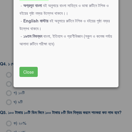
-
অগ্রদূত বাংলা
বই অনুসারে বাংলা সাহিত্য ও ভাষা রুটিনে টপিক ও
বইয়ের পৃষ্ঠা নম্বর উল্লেখ থাকবে।।
-
English মাস্টার
বই অনুসারে রুটিনে টপিক ও বইয়ের পৃষ্ঠা নম্বর
উল্লেখ থাকবে।
-
১৯তম নিবন্ধন
বাংলা, ইতিহাস ও প্রাণীবিজ্ঞান (স্কুল ও কলেজ পর্যায়
আলাদা রুটিনে পরীক্ষা হবে)
Q4.
১ থেকে ৩০ পর্যন্ত মৌলিক সংখ্যা আছে কতটি?
Close
ক)
১১টি
খ)
৮টি
গ)
১০টি
ঘ)
৯টি
Q5.
১০০ টাকায় ১০টি ডিম কিনে ১০০ টাকায় ৮টি ডিম বিক্রয় করলে শতকরা কত লাভ হবে?
ক)
২০%