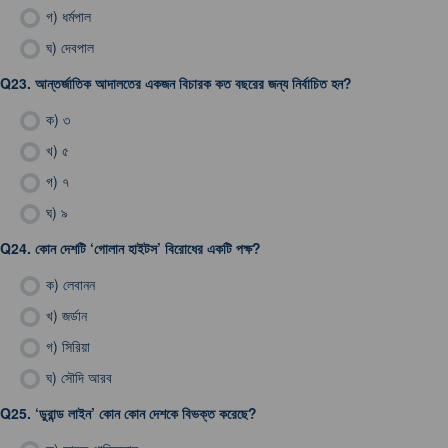
গ)
ধর্মপাল
ঘ)
দেবপাল
Q23.
আন্তর্জাতিক আদালতের একজন বিচারক কত বছরের জন্য নির্বাচিত হন?
ক)
৩
খ)
৫
গ)
৭
ঘ)
৯
Q24.
কোন দেশটি ‘গোলান হাইটস’ বিরোধের একটি পক্ষ?
ক)
লেবানন
খ)
জর্ডান
গ)
সিরিয়া
ঘ)
সৌদি আরব
Q25.
‘ডুরান্ড লাইন’ কোন কোন দেশকে বিভক্ত করেছে?