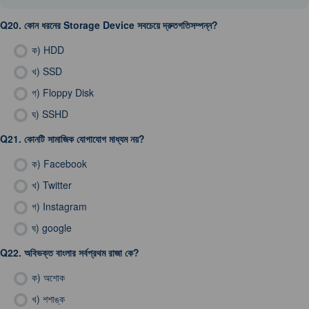
Q20.
কোন ধরনের Storage Device সবচেয়ে দ্রুতগতিসম্পন্ন?
ক)
HDD
খ)
SSD
গ)
Floppy Disk
ঘ)
SSHD
Q21.
কোনটি সামাজিক যোগাযোগ মাধ্যম নয়?
ক)
Facebook
খ)
Twitter
গ)
Instagram
ঘ)
google
Q22.
অবিভক্ত বাংলার সর্বপ্রথম রাজা কে?
ক)
অশোক
খ)
শশাঙ্ক