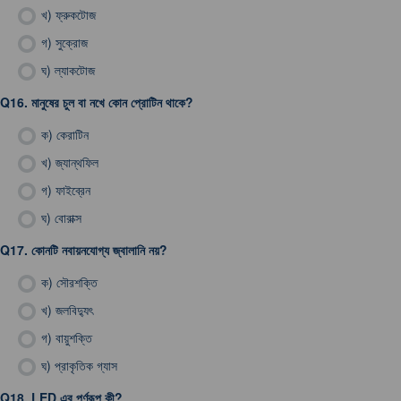
খ)
ফ্রুকটোজ
গ)
সুক্রোজ
ঘ)
ল্যাকটোজ
Q16.
মানুষের চুল বা নখে কোন প্রোটিন থাকে?
ক)
কেরাটিন
খ)
জ্যান্থফিল
গ)
ফাইব্রেন
ঘ)
বোরাক্স
Q17.
কোনটি নবায়নযোগ্য জ্বালানি নয়?
ক)
সৌরশক্তি
খ)
জলবিদ্যুৎ
গ)
বায়ুশক্তি
ঘ)
প্রাকৃতিক গ্যাস
Q18.
LED এর পূর্ণরূপ কী?