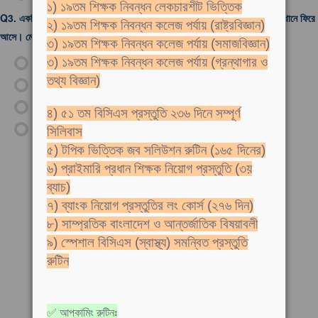
১) ১৯তম শিক্ষক নিবন্ধন লেকচারশীট ভিত্তিক
Q3.
একটি নৌকা স্রোতের অনুকূলে ২ ঘণ্টায় ১৫ মাইল যায় এবং ৪ ঘণ্টায় প্রাথমিক অবস্থানে ফিরে
২) ১৯তম শিক্ষক নিবন্ধন কলেজ পর্যায় (রাষ্ট্রবিজ্ঞান)
আসে। মোট ভ্রমণে নৌকাটির গড় গতিবেগ কত মাইল?
৩) ১৯তম শিক্ষক নিবন্ধন কলেজ পর্যায় (সমাজবিজ্ঞান)
ক)
৪
৩) ১৯তম শিক্ষক নিবন্ধন কলেজ পর্যায় (গ্রন্থাগার ও
তথ্য বিজ্ঞান)
খ)
৭
গ)
৬
৪) ৫১ তম বিসিএস প্রস্তুতি ২৩৬ দিনে সম্পূর্ণ
ঘ)
৫
সিলিবাস
৫) টপিক ভিত্তিক জব সলিউশন রুটিন (১৬৫ দিনের)
৬) প্রাইমারি প্রধান শিক্ষক নিয়োগ প্রস্তুতি (৩য়
ব্যাচ)
৭) ব্যাংক নিয়োগ প্রস্তুতির লং কোর্স (২৭৬ দিন)
৮) সাম্প্রতিক বাংলাদেশ ও আন্তর্জাতিক বিষয়াবলী
৯) স্পেশাল বিসিএস (স্বাস্থ্য) সমন্বিত প্রস্তুতি
রুটিন
✅ আপকামিং রুটিনঃ