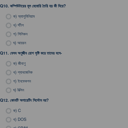
Q10.
কম্পিউটারের মূল মেমোরি তৈরি হয় কী দিয়ে?
ক)
অ্যালুমিনিয়াম
খ)
স্টীল
গ)
সিলিকন
ঘ)
আয়রন
Q11.
যেসব অণুজীব রোগ সৃষ্টি করে তাদের বলে-
ক)
জীবাণু
খ)
প্যাথজেনিক
গ)
ইনফেকশন
ঘ)
টক্সিন
Q12.
কোনটি অপারেটিং সিস্টেম নয়?
ক)
C
খ)
DOS