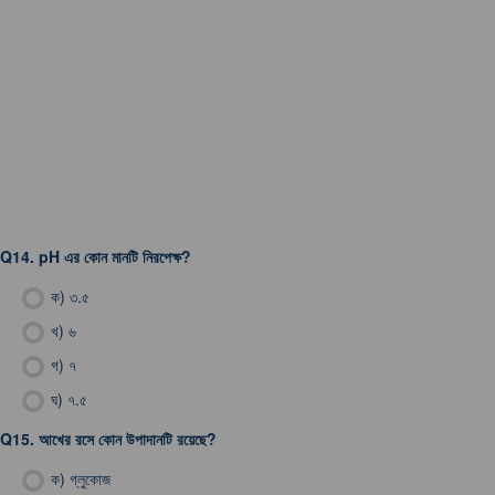
Q14.
pH এর কোন মানটি নিরপেক্ষ?
ক)
৩.৫
খ)
৬
গ)
৭
ঘ)
৭.৫
Q15.
আখের রসে কোন উপাদানটি রয়েছে?
ক)
গ্লুকোজ